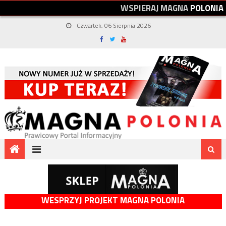
W
S
P
I
E
R
A
J
M
A
G
N
A
P
O
L
O
N
I
A
Czwartek, 06 Sierpnia 2026
WESPRZYJ PROJEKT MAGNA POLONIA