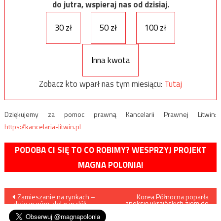
do jutra, wspieraj nas od dzisiaj.
30 zł
50 zł
100 zł
Inna kwota
Zobacz kto wparł nas tym miesiącu:
Tutaj
Dziękujemy za pomoc prawną Kancelarii Prawnej Litwin:
https://kancelaria-litwin.pl
PODOBA CI SIĘ TO CO ROBIMY? WESPRZYJ PROJEKT
MAGNA POLONIA!
Nawigacja
Zamieszanie na rynkach –
Korea Północna poparła
aneksję ukraińskich ziem do
akcje w górę, dolar w dół
Rosji
wpisu