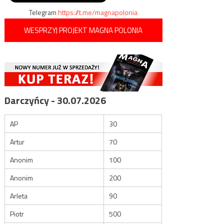
Telegram
https://t.me/magnapolonia
WESPRZYJ PROJEKT MAGNA POLONIA
Darczyńcy - 30.07.2026
AP
30
Artur
70
Anonim
100
Anonim
200
Arleta
90
Piotr
500