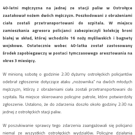
40-letni mężczyzna na jednej ze stacji paliw w Ostrołęce
zaatakował nożem dwóch mężczyzn. Poszkodowani z obrażeniami
ciała zostali przetransportowani do szpitala. W miejscu
zamieszkania agresora policjanci zabezpieczyli kolekcję broni
białej w skład, której wchodziło 16 noży myśliwskich i bagnety
wojskowe. Ostatecznie wobec 40-latka został zastosowany
środek zapobiegawczy w postaci tymczasowego aresztowania na
okres 3 miesięcy.
W minioną sobotę o godzinie 2:30 dyżurny ostrołęckich policjantów
odebrał zgłoszenie dotyczące ataku „nożownika” na dwóch młodych
mężczyzn, którzy z obrażeniami ciała zostali przetransportowani do
szpitala. Na miejsce skierowano policyjne patrole, które potwierdziły
zgłoszenie. Ustalono, że do zdarzenia doszło około godziny 2:30 na
jednej z ostrołęckich stacji paliw.
W poszukiwanie sprawcy tego zdarzenia zaangażowali się policjanci
niemal ze wszystkich ostrołęckich wydziałów. Policyjne działania