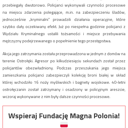
przebiegały dwutorowo. Policjanci wykonywali czynności procesowe
na miejscu zdarzenia polegające, m.in. na zabezpieczeniu śladów,
jednocześnie „kryminalni” prowadzili działania operacyjne, które
szybko dały oczekiwany efekt. Już po niespełna godzinie policjanci z
Wydziału Kryminalnego ustalili tożsamości i miejsce przebywania
mężczyzny podejrzewanego o popełnienie tego przestępstwa.
Akcja jego zatrzymania została przeprowadzona w jednym z domów na
terenie Ostrołęki. Agresor po kilkudziesięciu sekundach został przez
policjantów obezwładniony. Podczas przeszukania jego miejsca
zamieszkania policjanci zabezpieczyli kolekcję broni białej w skład
której wchodziło 16 noży myśliwskich i bagnety wojskowe. 40-letni
ostrołęczanin został zatrzymany i osadzony w policyjnym areszcie,
wczoraj wykonywane z nim były dalsze czynności procesowe.
Wspieraj Fundację Magna Polonia!