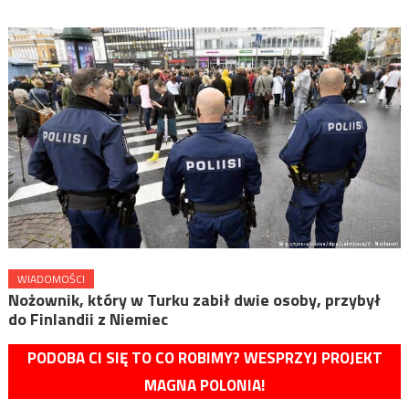
WIADOMOŚCI
Nożownik, który w Turku zabił dwie osoby, przybył
do Finlandii z Niemiec
PODOBA CI SIĘ TO CO ROBIMY? WESPRZYJ PROJEKT
MAGNA POLONIA!