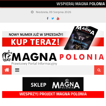
W
S
P
I
E
R
A
J
M
A
G
N
A
P
O
L
O
N
I
A
Niedziela, 09 Sierpnia 2026
WESPRZYJ PROJEKT MAGNA POLONIA