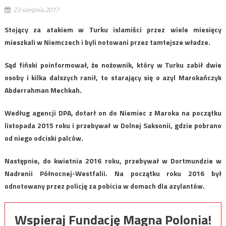
23 sierpnia 2017
Stojący za atakiem w Turku islamiści przez wiele miesięcy
mieszkali w Niemczech i byli notowani przez tamtejsze władze.
Sąd fiński poinformował, że nożownik, który w Turku zabił dwie
osoby i kilka dalszych ranił, to starający się o azyl Marokańczyk
Abderrahman Mechkah.
Według agencji DPA, dotarł on do Niemiec z Maroka na początku
listopada 2015 roku i przebywał w Dolnej Saksonii, gdzie pobrano
od niego odciski palców.
Następnie, do kwietnia 2016 roku, przebywał w Dortmundzie w
Nadrenii Północnej-Westfalii. Na początku roku 2016 był
odnotowany przez policję za pobicia w domach dla azylantów.
Wspieraj Fundację Magna Polonia!