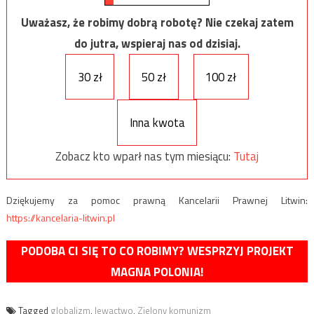
Uważasz, że robimy dobrą robotę? Nie czekaj zatem
do jutra, wspieraj nas od dzisiaj.
30 zł
50 zł
100 zł
Inna kwota
Zobacz kto wparł nas tym miesiącu:
Tutaj
Dziękujemy za pomoc prawną Kancelarii Prawnej Litwin:
https://kancelaria-litwin.pl
PODOBA CI SIĘ TO CO ROBIMY? WESPRZYJ PROJEKT
MAGNA POLONIA!
Tagged
globalizm
,
lewactwo
,
Zielony komunizm