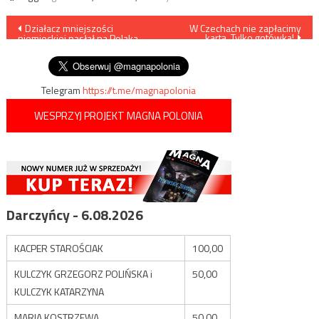
Nawigacja
Działacz mniejszości
W Czechach nie zapłacimy
kartą. Tylko gotówka!
niemieckiej nasłał na Polaka
wpisu
zbirów
Telegram
https://t.me/magnapolonia
WESPRZYJ PROJEKT MAGNA POLONIA
Darczyńcy - 6.08.2026
KACPER STAROŚCIAK
100,00
KULCZYK GRZEGORZ POLIŃSKA i
50,00
KULCZYK KATARZYNA
MARIA KOSTRZEWA
50,00