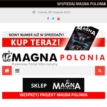
W
S
P
I
E
R
A
J
M
A
G
N
A
P
O
L
O
N
I
A
Sobota, 08 Sierpnia 2026
WESPRZYJ PROJEKT MAGNA POLONIA