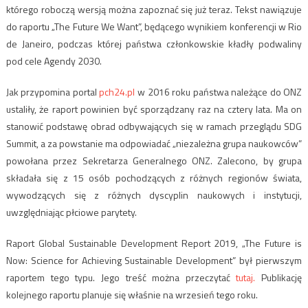
którego roboczą wersją można zapoznać się już teraz. Tekst nawiązuje
do raportu „The Future We Want”, będącego wynikiem konferencji w Rio
de Janeiro, podczas której państwa członkowskie kładły podwaliny
pod cele Agendy 2030.
Jak przypomina portal
pch24.pl
w 2016 roku państwa należące do ONZ
ustaliły, że raport powinien być sporządzany raz na cztery lata. Ma on
stanowić podstawę obrad odbywających się w ramach przeglądu SDG
Summit, a za powstanie ma odpowiadać „niezależna grupa naukowców”
powołana przez Sekretarza Generalnego ONZ. Zalecono, by grupa
składała się z 15 osób pochodzących z różnych regionów świata,
wywodzących się z różnych dyscyplin naukowych i instytucji,
uwzględniając płciowe parytety.
Raport Global Sustainable Development Report 2019, „The Future is
Now: Science for Achieving Sustainable Development” był pierwszym
raportem tego typu. Jego treść można przeczytać
tutaj.
Publikację
kolejnego raportu planuje się właśnie na wrzesień tego roku.