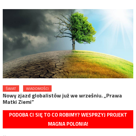
ŚWIAT
WIADOMOŚCI
Nowy zjazd globalistów już we wrześniu. „Prawa
Matki Ziemi”
PODOBA CI SIĘ TO CO ROBIMY? WESPRZYJ PROJEKT
MAGNA POLONIA!