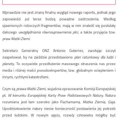
Wprawdzie nie jest znany finalny wygląd nowego raportu, jednak jego
zapowiedzi już teraz budzą poważne zastrzeżenia. Według
ujawnionych roboczych fragmentów, mają w nim znaleźć się postulaty
dalszego
uwzględniania równouprawnienia płci,
a także przyjęcia tzw.
praw Matki Ziemi.
Sekretarz Generalny ONZ Antonio Guterres, zwołując szczyt
zaapelował, by na zjeździe przedstawiono
plan ratunkowy dla ludzi i
planety
. To oczywiste przedłużenie masowego straszenia nas przez
media i różnej maści pseudoekspertów, tzw. globalnym ociepleniem i
innymi, rychłymi katastrofami.
Czym są
prawa Matki Ziemi
, wyjaśnia opracowanie Komisji Europejskiej
pt.
W kierunku Europejskiej Karty Praw Podstawowych Natury
. Natura
rozumiana jest tam szeroko jako P
achamama, Matka Ziemia, Gaja
.
Upodmiotowienie natury niesie konieczność postawienia jej potrzeb
przed ludzkimi. W nowym ujęciu, rozwój człowieka mógłby być