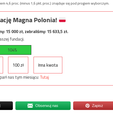
iem 4,6 proc. (minus 1,6 pkt. proc.) znajduje się pod progiem wyborczym.
ację Magna Polonia!
my:
15 000
zł, zebraliśmy:
15 633,5
zł.
szej fundacji.
104%
100 zł
Inna kwota
parł nas tym miesiącu:
Tutaj
t
Obserwuj nas
Zapisz