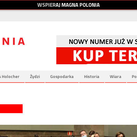
W
S
P
I
E
R
A
J
M
A
G
N
A
P
O
L
O
N
I
A
& Holocher
Żydzi
Gospodarka
Historia
Wiara
Po