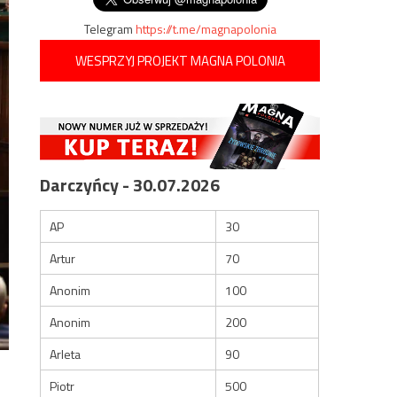
Telegram
https://t.me/magnapolonia
WESPRZYJ PROJEKT MAGNA POLONIA
Darczyńcy - 30.07.2026
AP
30
Artur
70
Anonim
100
Anonim
200
Arleta
90
Piotr
500