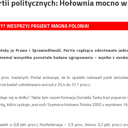
rtii politycznych: Hołownia mocno w
MY? WESPRZYJ PROJEKT MAGNA POLONIA!
ałoby je Prawo i Sprawiedliwość. Partia rządząca odnotowała jedn
 niemal wszystkie pozostałe badane ugrupowania – wynika z sonda
proc. badanych. Portal wskazuje, że to spadek notowań partii Jarosła
urze badań odnotowano wzrost z 25,4 do 37,1 proc.).
duje się w dołku”. Także tym razem formacja Donalda Tuska traci poparcie 
partią, która zyskuje, jest ruch Szymona Hołowni Polska 2050 z wynikiem 16
ek o 0,8 pkt. proc.), Konfederacja – 5,9 proc. (minus 0,2 pkt. proc.) or