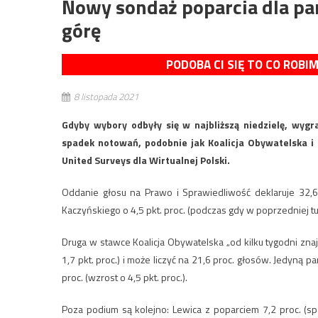
Nowy sondaż poparcia dla pa
górę
PODOBA CI SIĘ TO CO ROBI
8 listopada 2021
Gdyby wybory odbyły się w najbliższą niedzielę, wygr
spadek notowań, podobnie jak Koalicja Obywatelska i
United Surveys dla Wirtualnej Polski.
Oddanie głosu na Prawo i Sprawiedliwość deklaruje 32,6 
Kaczyńskiego o 4,5 pkt. proc. (podczas gdy w poprzedniej t
Druga w stawce Koalicja Obywatelska „od kilku tygodni znaj
1,7 pkt. proc.) i może liczyć na 21,6 proc. głosów. Jedyną 
proc. (wzrost o 4,5 pkt. proc.).
Poza podium są kolejno: Lewica z poparciem 7,2 proc. (spad