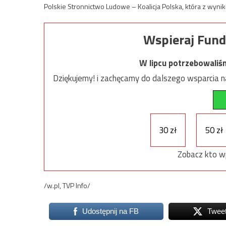
Polskie Stronnictwo Ludowe – Koalicja Polska, która z wynik
Wspieraj Fund
W lipcu potrzebowaliś
Dziękujemy! i zachęcamy do dalszego wsparcia na
30 zł
50 zł
Zobacz kto w
/w.pl, TVP Info/
Udostępnij na FB
Twee