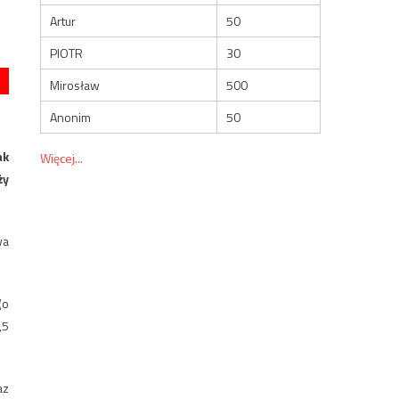
Artur
50
PIOTR
30
Mirosław
500
Anonim
50
ak
Więcej...
ży
wa
(o
,5
az