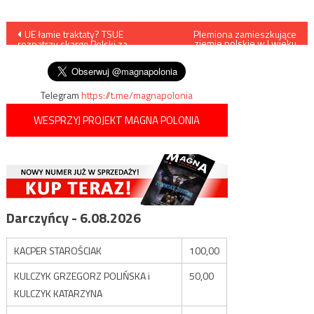
Nawigacja
UE łamie traktaty? TSUE
Plemiona zamieszkujące
ziemie polskie w I wieku
rozpatrzy skargę Polski za
naszej ery
wpisu
dwa lata
Telegram
https://t.me/magnapolonia
WESPRZYJ PROJEKT MAGNA POLONIA
Darczyńcy - 6.08.2026
KACPER STAROŚCIAK
100,00
KULCZYK GRZEGORZ POLIŃSKA i
50,00
KULCZYK KATARZYNA