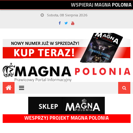
W
S
P
I
E
R
A
J
M
A
G
N
A
P
O
L
O
N
I
A
Sobota, 08 Sierpnia 2026
WESPRZYJ PROJEKT MAGNA POLONIA