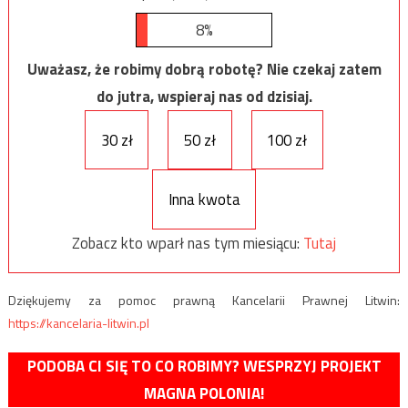
8%
Uważasz, że robimy dobrą robotę? Nie czekaj zatem
do jutra, wspieraj nas od dzisiaj.
30 zł
50 zł
100 zł
Inna kwota
Zobacz kto wparł nas tym miesiącu:
Tutaj
Dziękujemy za pomoc prawną Kancelarii Prawnej Litwin:
https://kancelaria-litwin.pl
PODOBA CI SIĘ TO CO ROBIMY? WESPRZYJ PROJEKT
MAGNA POLONIA!