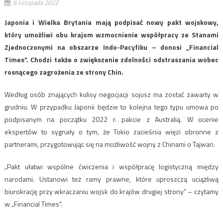
6 listopada 2022
Japonia i Wielka Brytania mają podpisać nowy pakt wojskowy,
który umożliwi obu krajom wzmocnienie współpracy ze Stanami
Zjednoczonymi na obszarze Indo-Pacyfiku – donosi „Financial
Times”. Chodzi także o zwiększenie zdolności odstraszania wobec
rosnącego zagrożenia ze strony Chin.
Według osób znających kulisy negocjacji sojusz ma zostać zawarty w
grudniu. W przypadku Japonii będzie to kolejna tego typu umowa po
podpisanym na początku 2022 r. pakcie z Australią. W ocenie
ekspertów to sygnały o tym, że Tokio zacieśnia więzi obronne z
partnerami, przygotowując się na możliwość wojny z Chinami o Tajwan.
„Pakt ułatwi wspólne ćwiczenia i współpracę logistyczną między
narodami. Ustanowi też ramy prawne, które uproszczą uciążliwą
biurokrację przy wkraczaniu wojsk do krajów drugiej strony” – czytamy
w „Financial Times”.