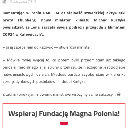
16 listopada 2019
Komentując w radiu RMF FM działalność szwedzkiej aktywistki
Grety Thunberg, nowy minister klimatu Michał Kurtyka
powiedział, że „ona zaczęła swoją podróż i przygodę z klimatem
COP24 w Katowicach”..
– Ja ją zaprosiłem do Katowic — stwierdził minister.
– Mówiła mniej więcej to, co potem było przedmiotem już takiego
bardziej medialnego z jej strony przekazu, że niezbędne jest podjęcie
natychmiastowych działań. Młodość bardzo szybko idzie w kierunku
zero-jedynkowych postulatów — dodał Kurtyka.
Z takimi koneksjami nowemu ministrowi wróżymy same sukcesy… 😀
Wspieraj Fundację Magna Polonia!