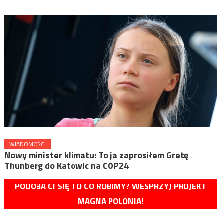
WIADOMOŚCI
Nowy minister klimatu: To ja zaprosiłem Gretę
Thunberg do Katowic na COP24
PODOBA CI SIĘ TO CO ROBIMY? WESPRZYJ PROJEKT
MAGNA POLONIA!