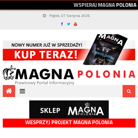
W
S
P
I
E
R
A
J
M
A
G
N
A
P
O
L
O
N
I
A
Piątek, 07 Sierpnia 2026
WESPRZYJ PROJEKT MAGNA POLONIA