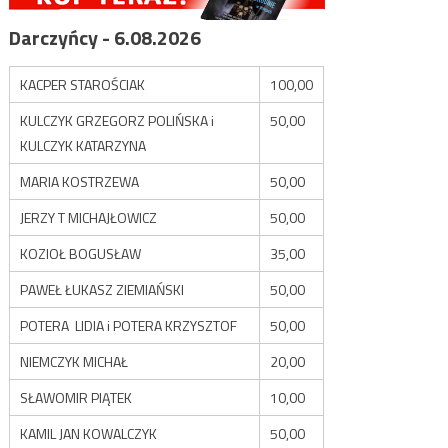
Darczyńcy - 6.08.2026
KACPER STAROŚCIAK
100,00
KULCZYK GRZEGORZ POLIŃSKA i
50,00
KULCZYK KATARZYNA
MARIA KOSTRZEWA
50,00
JERZY T MICHAJŁOWICZ
50,00
KOZIOŁ BOGUSŁAW
35,00
PAWEŁ ŁUKASZ ZIEMIAŃSKI
50,00
POTERA LIDIA i POTERA KRZYSZTOF
50,00
NIEMCZYK MICHAŁ
20,00
SŁAWOMIR PIĄTEK
10,00
KAMIL JAN KOWALCZYK
50,00