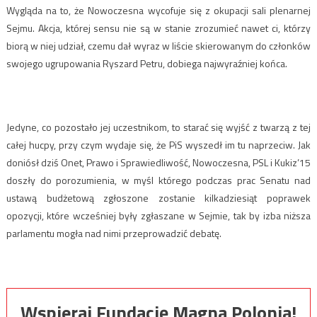
Wygląda na to, że Nowoczesna wycofuje się z okupacji sali plenarnej
Sejmu. Akcja, której sensu nie są w stanie zrozumieć nawet ci, którzy
biorą w niej udział, czemu dał wyraz w liście skierowanym do członków
swojego ugrupowania Ryszard Petru, dobiega najwyraźniej końca.
Jedyne, co pozostało jej uczestnikom, to starać się wyjść z twarzą z tej
całej hucpy, przy czym wydaje się, że PiS wyszedł im tu naprzeciw. Jak
doniósł dziś Onet, Prawo i Sprawiedliwość, Nowoczesna, PSL i Kukiz’15
doszły do porozumienia, w myśl którego podczas prac Senatu nad
ustawą budżetową zgłoszone zostanie kilkadziesiąt poprawek
opozycji, które wcześniej były zgłaszane w Sejmie, tak by izba niższa
parlamentu mogła nad nimi przeprowadzić debatę.
Wspieraj Fundację Magna Polonia!