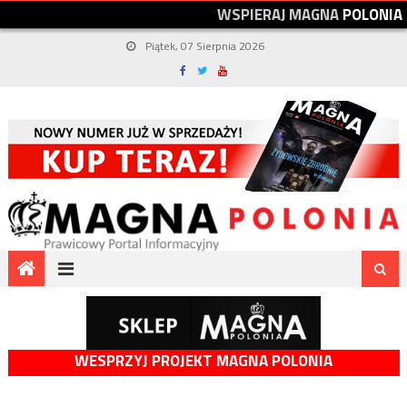
W
S
P
I
E
R
A
J
M
A
G
N
A
P
O
L
O
N
I
A
Piątek, 07 Sierpnia 2026
WESPRZYJ PROJEKT MAGNA POLONIA