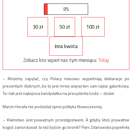
8%
30 zł
50 zł
100 zł
Inna kwota
Zobacz kto wparł nas tym miesiącu:
Tutaj
– Możemy zapytać, czy Polacy masowo wypełniają deklaracje po
prezentach ślubnych, bo to jest mniej więcej ten sam ciężar gatunkowy.
To i tak jest najlepsza kandydatka na prezydenta Łodzi – dodał.
Marcin Horała nie podzielał opinii polityka Nowoczesnej.
– Kłamstwo jest poważnym przestępstwem. A gdyby ktoś prywatnie
kogoś zamordował, to też byście go bronili? Pani Zdanowska popełniła