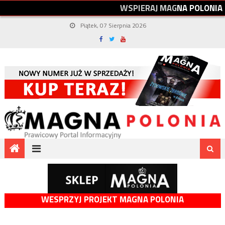
W
S
P
I
E
R
A
J
M
A
G
N
A
P
O
L
O
N
I
A
Piątek, 07 Sierpnia 2026
WESPRZYJ PROJEKT MAGNA POLONIA