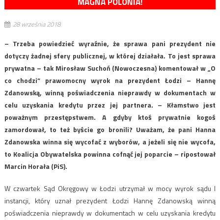
MAGNA POLONIA!
28 września 2018
– Trzeba powiedzieć wyraźnie, że sprawa pani prezydent nie
dotyczy żadnej sfery publicznej, w której działała. To jest sprawa
prywatna – tak Mirosław Suchoń (Nowoczesna) komentował w „O
co chodzi” prawomocny wyrok na prezydent Łodzi – Hannę
Zdanowską, winną poświadczenia nieprawdy w dokumentach w
celu uzyskania kredytu przez jej partnera. – Kłamstwo jest
poważnym przestępstwem. A gdyby ktoś prywatnie kogoś
zamordował, to też byście go bronili? Uważam, że pani Hanna
Zdanowska winna się wycofać z wyborów, a jeżeli się nie wycofa,
to Koalicja Obywatelska powinna cofnąć jej poparcie – ripostował
Marcin Horała (PiS).
W czwartek Sąd Okręgowy w Łodzi utrzymał w mocy wyrok sądu I
instancji, który uznał prezydent Łodzi Hannę Zdanowską winną
poświadczenia nieprawdy w dokumentach w celu uzyskania kredytu