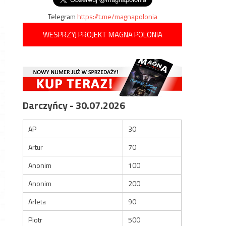
Telegram
https://t.me/magnapolonia
WESPRZYJ PROJEKT MAGNA POLONIA
Darczyńcy - 30.07.2026
AP
30
Artur
70
Anonim
100
Anonim
200
Arleta
90
Piotr
500