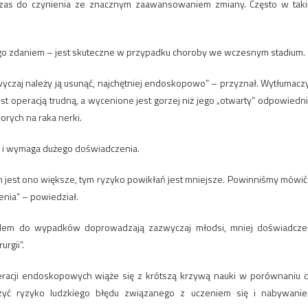
wczas do czynienia ze znacznym zaawansowaniem zmiany. Często w tak
ego zdaniem – jest skuteczne w przypadku choroby we wczesnym stadium.
czaj należy ją usunąć, najchętniej endoskopowo” – przyznał. Wytłumaczy
 operacją trudną, a wycenione jest gorzej niż jego „otwarty” odpowiedni
orych na raka nerki.
ie i wymaga dużego doświadczenia.
m jest ono większe, tym ryzyko powikłań jest mniejsze. Powinniśmy mówić
enia” – powiedział.
odem do wypadków doprowadzają zazwyczaj młodsi, mniej doświadcze
rgii”.
peracji endoskopowych wiąże się z krótszą krzywą nauki w porównaniu 
zyć ryzyko ludzkiego błędu związanego z uczeniem się i nabywani