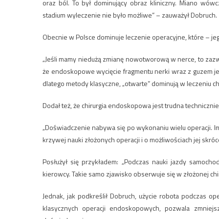
oraz ból. To był dominujący obraz kliniczny. Miano wó
stadium wyleczenie nie było możliwe” – zauważył Dobruch.
Obecnie w Polsce dominuje leczenie operacyjne, które – j
„Jeśli mamy niedużą zmianę nowotworową w nerce, to zazwy
że endoskopowe wycięcie fragmentu nerki wraz z guzem jest
dlatego metody klasyczne, „otwarte” dominują w leczeniu ch
Dodał też, że chirurgia endoskopowa jest trudna techniczn
„Doświadczenie nabywa się po wykonaniu wielu operacji. I
krzywej nauki złożonych operacji i o możliwościach jej skróc
Posłużył się przykładem: „Podczas nauki jazdy samoch
kierowcy. Takie samo zjawisko obserwuje się w złożonej chiru
Jednak, jak podkreślił Dobruch, użycie robota podczas o
klasycznych operacji endoskopowych, pozwala zmniejs