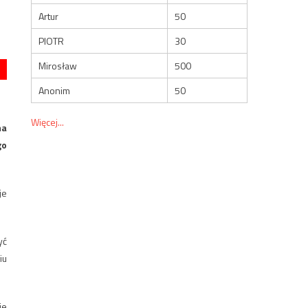
Artur
50
PIOTR
30
Mirosław
500
Anonim
50
Więcej...
ma
go
je
yć
iu
ie