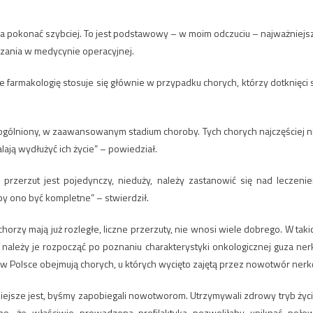
a pokonać szybciej. To jest podstawowy – w moim odczuciu – najważniejs
ązania w medycynie operacyjnej.
e farmakologię stosuje się głównie w przypadku chorych, którzy dotknięci 
ogólniony, w zaawansowanym stadium choroby. Tych chorych najczęściej n
ją wydłużyć ich życie” – powiedział.
e przerzut jest pojedynczy, nieduży, należy zastanowić się nad leczeni
y ono być kompletne” – stwierdził.
chorzy mają już rozległe, liczne przerzuty, nie wnosi wiele dobrego. W taki
ależy je rozpocząć po poznaniu charakterystyki onkologicznej guza nerk
w Polsce obejmują chorych, u których wycięto zajętą przez nowotwór nerk
iejsze jest, byśmy zapobiegali nowotworom. Utrzymywali zdrowy tryb życi
zono, że właściwie prowadzona profilaktyka pozwoliłaby uniknąć poło