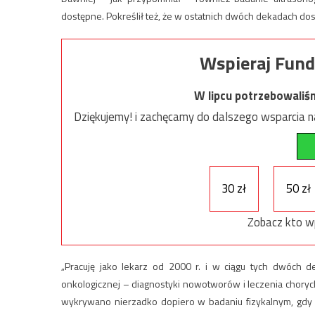
dostępne. Pokreślił też, że w ostatnich dwóch dekadach do
Wspieraj Fund
W lipcu potrzebowaliś
Dziękujemy! i zachęcamy do dalszego wsparcia na
30 zł
50 zł
Zobacz kto w
„Pracuję jako lekarz od 2000 r. i w ciągu tych dwóch 
onkologicznej – diagnostyki nowotworów i leczenia chorych
wykrywano nierzadko dopiero w badaniu fizykalnym, gdy