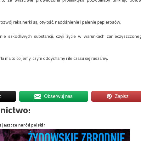
zwój raka nerki są: otyłość, nadciśnienie i palenie papierosów.
nie szkodliwych substancji, czyli życie w warunkach zanieczyszczone
i ma to co jemy, czym oddychamy i ile czasu się ruszamy.
t
Obserwuj nas
Zapisz
nictwo:
t jeszcze naród polski?