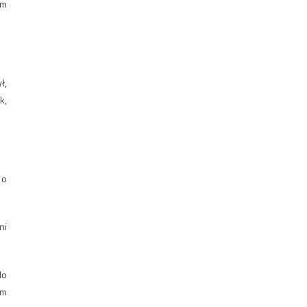
im
ł,
k,
 o
ni
do
em