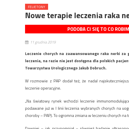
FELIETONY
Nowe terapie leczenia raka n
PODOBA CI SIĘ TO CO ROBI
11 grudnia 2019
Leczenie chorych na zaawansowanego raka nerki za g
leczenia, na razie nie jest dostępna dla polskich pacje
Towarzystwa Urologicznego Jakub Dobruch.
W rozmowie z PAP dodał też, że nadal najskuteczniej
leczenie operacyjne.
„Na światowy rynek wchodzi leczenie immunomodulujące 
podawane już w I linii leczenia wybranych chorych na uo
choroby – PAP). To ogromna zmiana w leczeniu chorych na t
Dawniej – jak przypomniał – również badanie ultrason