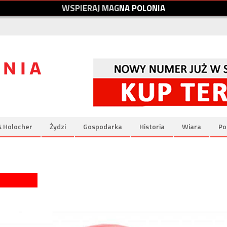
W
S
P
I
E
R
A
J
M
A
G
N
A
P
O
L
O
N
I
A
& Holocher
Żydzi
Gospodarka
Historia
Wiara
Po