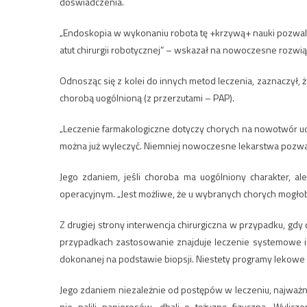
doświadczenia.
„Endoskopia w wykonaniu robota tę +krzywą+ nauki pozwal
atut chirurgii robotycznej” – wskazał na nowoczesne rozwi
Odnosząc się z kolei do innych metod leczenia, zaznaczył, ż
chorobą uogólnioną (z przerzutami – PAP).
„Leczenie farmakologiczne dotyczy chorych na nowotwór u
można już wyleczyć. Niemniej nowoczesne lekarstwa pozwala
Jego zdaniem, jeśli choroba ma uogólniony charakter, al
operacyjnym. „Jest możliwe, że u wybranych chorych mogłob
Z drugiej strony interwencja chirurgiczna w przypadku, gdy 
przypadkach zastosowanie znajduje leczenie systemowe i n
dokonanej na podstawie biopsji. Niestety programy lekowe 
Jego zdaniem niezależnie od postępów w leczeniu, najważn
nie palili papierosów, dbali o tężyznę fizyczną. Wylic