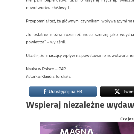
nowotworów złośliwych.
Przypomniał też, że głównymi czynnikami wpływającymi na ro
„To ostatnie można rozumieć nieco szerzej jako wdycha
powietrza” – wyjaśnił.
Uściślił, że znaczący wpływ na powstawanie nowotworu nerk
Nauka w Polsce – PAP
Autorka: Klaudia Torchała
Udostępnij na FB
Twee
Wspieraj niezależne wydaw
Czy jes