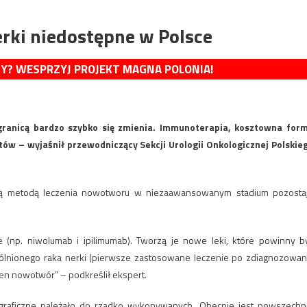
erki niedostępne w Polsce
MY? WESPRZYJ PROJEKT MAGNA POLONIA!
ranicą bardzo szybko się zmienia. Immunoterapia, kosztowna for
ntów – wyjaśnił przewodniczący Sekcji Urologii Onkologicznej Polskie
szą metodą leczenia nowotworu w niezaawansowanym stadium pozosta
(np. niwolumab i ipilimumab). Tworzą je nowe leki, które powinny b
gólnionego raka nerki (pierwsze zastosowane leczenie po zdiagnozowan
en nowotwór” – podkreślił ekspert.
ograficzne należało do rzadko wykonywanych. Obecnie jest powszechn