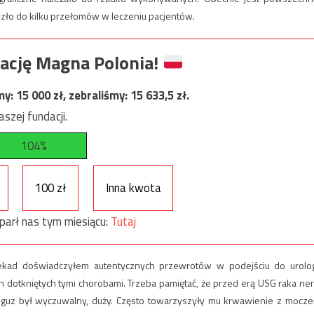
szło do kilku przełomów w leczeniu pacjentów.
ację Magna Polonia!
my:
15 000
zł, zebraliśmy:
15 633,5
zł.
szej fundacji.
104%
100 zł
Inna kwota
parł nas tym miesiącu:
Tutaj
dekad doświadczyłem autentycznych przewrotów w podejściu do urolog
 dotkniętych tymi chorobami. Trzeba pamiętać, że przed erą USG raka ner
 guz był wyczuwalny, duży. Często towarzyszyły mu krwawienie z mocz