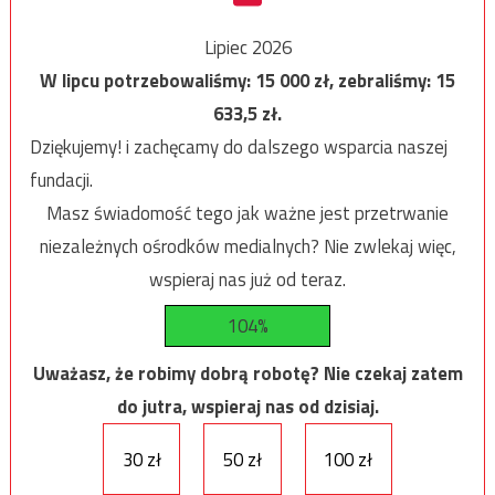
Lipiec 2026
W lipcu potrzebowaliśmy:
15 000
zł, zebraliśmy:
15
633,5
zł.
Dziękujemy! i zachęcamy do dalszego wsparcia naszej
fundacji.
Masz świadomość tego jak ważne jest przetrwanie
niezależnych ośrodków medialnych? Nie zwlekaj więc,
wspieraj nas już od teraz.
104%
Uważasz, że robimy dobrą robotę? Nie czekaj zatem
do jutra, wspieraj nas od dzisiaj.
30 zł
50 zł
100 zł