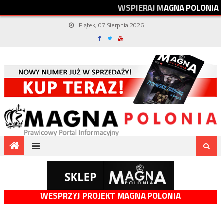
W
S
P
I
E
R
A
J
M
A
G
N
A
P
O
L
O
N
I
A
Piątek, 07 Sierpnia 2026
WESPRZYJ PROJEKT MAGNA POLONIA