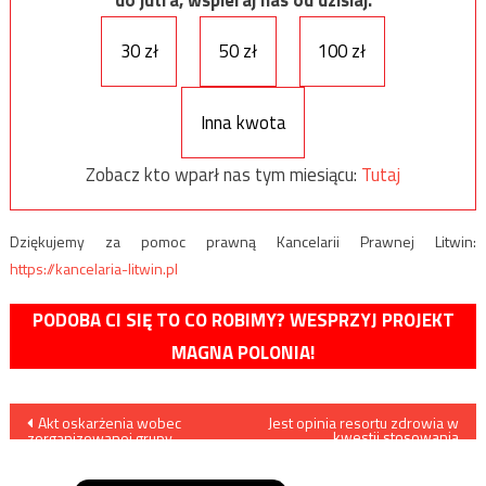
30 zł
50 zł
100 zł
Inna kwota
Zobacz kto wparł nas tym miesiącu:
Tutaj
Dziękujemy za pomoc prawną Kancelarii Prawnej Litwin:
https://kancelaria-litwin.pl
PODOBA CI SIĘ TO CO ROBIMY? WESPRZYJ PROJEKT
MAGNA POLONIA!
Nawigacja
Akt oskarżenia wobec
Jest opinia resortu zdrowia w
kwestii stosowania
zorganizowanej grupy
amantadyny w leczeniu Covid-
wpisu
przestępczej zajmującej się
19
sutenerstwem