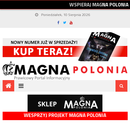
W
S
P
I
E
R
A
J
M
A
G
N
A
P
O
L
O
N
I
A
Poniedziałek, 10 Sierpnia 2026
WESPRZYJ PROJEKT MAGNA POLONIA