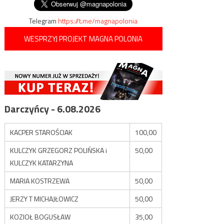
Telegram
https://t.me/magnapolonia
WESPRZYJ PROJEKT MAGNA POLONIA
Darczyńcy - 6.08.2026
KACPER STAROŚCIAK
100,00
KULCZYK GRZEGORZ POLIŃSKA i
50,00
KULCZYK KATARZYNA
MARIA KOSTRZEWA
50,00
JERZY T MICHAJŁOWICZ
50,00
KOZIOŁ BOGUSŁAW
35,00