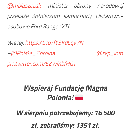
@mblaszczak
, minister obrony narodowej
przekaże żołnierzom samochody ciężarowo-
osobowe Ford Ranger XTL.
Więcej:
https://t.co/fYSKdLqv7N
–
@Polska_Zbrojna
@tvp_info
pic.twitter.com/EZWlKbfHGT
Wspieraj Fundację Magna
Polonia!
W sierpniu potrzebujemy:
16 500
zł, zebraliśmy:
1351
zł.