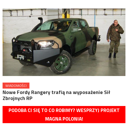
WIADOMOŚCI
Nowe Fordy Rangery trafią na wyposażenie Sił
Zbrojnych RP
PODOBA CI SIĘ TO CO ROBIMY? WESPRZYJ PROJEKT
MAGNA POLONIA!