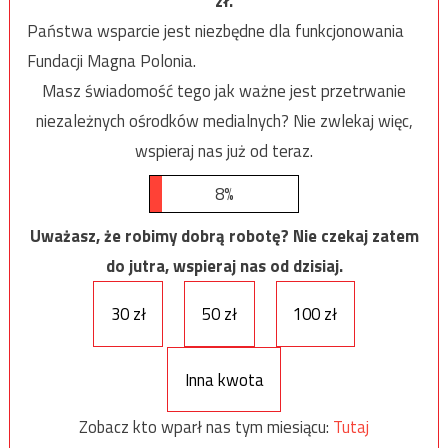
zł.
Państwa wsparcie jest niezbędne dla funkcjonowania
Fundacji Magna Polonia.
Masz świadomość tego jak ważne jest przetrwanie
niezależnych ośrodków medialnych? Nie zwlekaj więc,
wspieraj nas już od teraz.
8%
Uważasz, że robimy dobrą robotę? Nie czekaj zatem
do jutra, wspieraj nas od dzisiaj.
30 zł
50 zł
100 zł
Inna kwota
Zobacz kto wparł nas tym miesiącu:
Tutaj