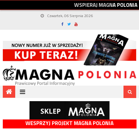
W
S
P
I
E
R
A
J
M
A
G
N
A
P
O
L
O
N
I
A
Czwartek, 06 Sierpnia 2026
WESPRZYJ PROJEKT MAGNA POLONIA