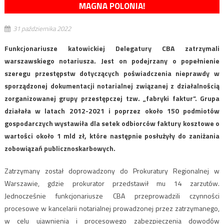
MAGNA POLONIA!
31 października 2022
Funkcjonariusze katowickiej Delegatury CBA zatrzymali
warszawskiego notariusza. Jest on podejrzany o popełnienie
szeregu przestępstw dotyczących poświadczenia nieprawdy w
sporządzonej dokumentacji notarialnej związanej z działalnością
zorganizowanej grupy przestępczej tzw. „fabryki faktur”. Grupa
działała w latach 2012-2021 i poprzez około 150 podmiotów
gospodarczych wystawiła dla setek odbiorców faktury kosztowe o
wartości około 1 mld zł, które następnie posłużyły do zaniżania
zobowiązań publicznoskarbowych.
Zatrzymany został doprowadzony do Prokuratury Regionalnej w
Warszawie, gdzie prokurator przedstawił mu 14 zarzutów.
Jednocześnie funkcjonariusze CBA przeprowadzili czynności
procesowe w kancelarii notarialnej prowadzonej przez zatrzymanego,
w celu ujawnienia i procesowego zabezpieczenia dowodów