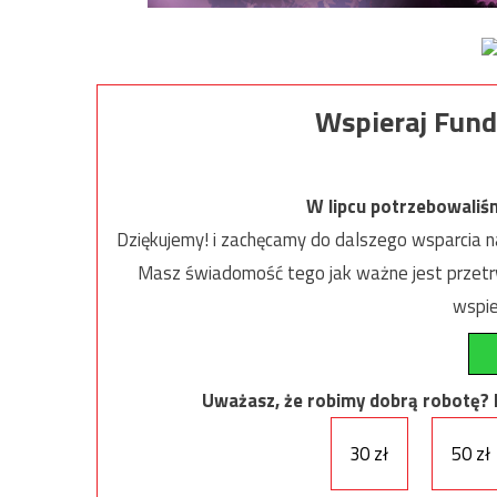
Wspieraj Fund
W lipcu potrzebowaliś
Dziękujemy! i zachęcamy do dalszego wsparcia na
Masz świadomość tego jak ważne jest przetrw
wspie
Uważasz, że robimy dobrą robotę? Ni
30 zł
50 zł