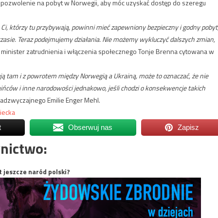
 pozwolenie na pobyt w Norwegii, aby móc uzyskać dostęp do szeregu
 Ci, którzy tu przybywają, powinni mieć zapewniony bezpieczny i godny pobyt
w czasie. Teraz podejmujemy działania. Nie możemy wykluczyć dalszych zmian,
minister zatrudnienia i włączenia społecznego Tonje Brenna cytowana w
ją tam i z powrotem między Norwegią a Ukrainą, może to oznaczać, że nie
ińców i inne narodowości jednakowo, jeśli chodzi o konsekwencje takich
Nadzwyczajnego Emilie Enger Mehl.
iecka
t
Obserwuj nas
Zapisz
nictwo:
t jeszcze naród polski?