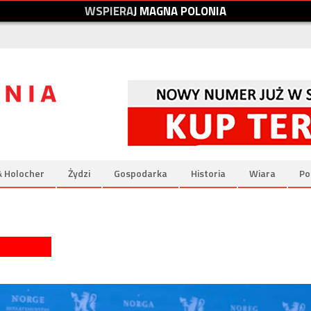
W
S
P
I
E
R
A
J
M
A
G
N
A
P
O
L
O
N
I
A
& Holocher
Żydzi
Gospodarka
Historia
Wiara
Po