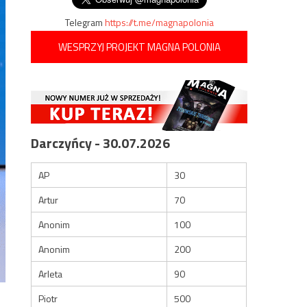
Telegram
https://t.me/magnapolonia
WESPRZYJ PROJEKT MAGNA POLONIA
Darczyńcy - 30.07.2026
AP
30
Artur
70
Anonim
100
Anonim
200
Arleta
90
Piotr
500