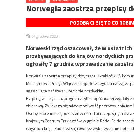
Norwegia zaostrza przepisy 
PODOBA CI SIĘ TO CO ROBI
14 grudnia 2023
Norweski rząd oszacował, że w ostatnich
przybywających do krajów nordyckich prz
ogłosiły 7 grudnia wprowadzenie zaostr
Norwegia zaostrza przepisy dotyczące Ukraińców. W komun
Ministerstwo Pracy i Włączenia Społecznego tłumaczą, że p
sąsiadujące państwa w regionie nordyckim.
Rząd ograniczy m.in. program z tytułu opóźnionej wypłaty z
zbiorową. Zwiększa się także możliwość podróżowania tam 
Osoby, które muszą pozostać w ośrodku recepcyjnym dla azyl
Krajowym Centrum Przyjazdów w gminie Råde. Co do zasady 
częściach kraju. Zaostrza się również wykorzystanie hote