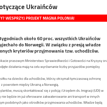
dotyczące Ukraińców
MY? WESPRZYJ PROJEKT MAGNA POLONIA!
 tygodniach około 60 proc. wszystkich Ukraińców
yjechało do Norwegii. W związku z presją władze
zonych kryteriów przyjmowania tzw. uchodźców.
ikacie prasowym Ministerstwo Sprawiedliwości i Gotowości na Kryzysy or
odjęte działania mają na celu wyrównanie liczby przyjazdów pomiędzy
asiłku na dziecko dla uchodźców, którzy otrzymali tymczasową ochronę
i z powrotem między Ukrainą a Norwegią.
antów, muszą skontaktować się z policją i Urzędem ds. Imigracji (UDI) w
nie będzie im już oferowane zakwaterowanie ani transport w innych
li i tym podobnych jako ośrodków przyjmowania uchodźców. Władze będą