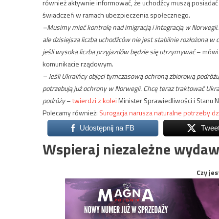
również aktywnie informować, że uchodźcy muszą posiadać
świadczeń w ramach ubezpieczenia społecznego.
–Musimy mieć kontrolę nad imigracją i integracją w Norwegii.
ale dzisiejsza liczba uchodźców nie jest stabilnie rozłożona 
jeśli wysoka liczba przyjazdów będzie się utrzymywać
– mówi 
komunikacie rządowym.
– Jeśli Ukraińcy objęci tymczasową ochroną zbiorową podróżu
potrzebują już ochrony w Norwegii.
Chcę teraz traktować Ukra
podróży
–
twierdzi z kolei
Minister Sprawiedliwości i Stanu 
Polecamy również:
Surogacja narusza naturalne potrzeby dz
Udostępnij na FB
Twee
Wspieraj niezależne wydaw
Czy jes