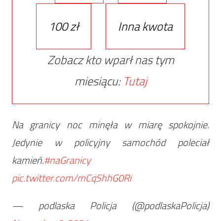
100 zł
Inna kwota
Zobacz kto wparł nas tym
miesiącu:
Tutaj
Na granicy noc minęła w miarę spokojnie.
Jedynie w policyjny samochód poleciał
kamień.
#naGranicy
pic.twitter.com/mCqShhG0Ri
— podlaska Policja (@podlaskaPolicja)