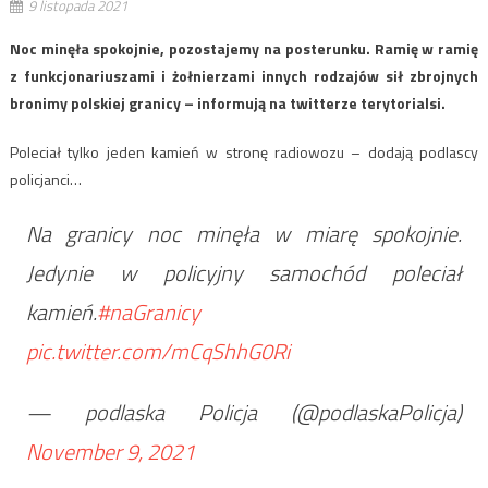
9 listopada 2021
Noc minęła spokojnie, pozostajemy na posterunku. Ramię w ramię
z funkcjonariuszami i żołnierzami innych rodzajów sił zbrojnych
bronimy polskiej granicy – informują na twitterze terytorialsi.
Poleciał tylko jeden kamień w stronę radiowozu – dodają podlascy
policjanci…
Na granicy noc minęła w miarę spokojnie.
Jedynie w policyjny samochód poleciał
kamień.
#naGranicy
pic.twitter.com/mCqShhG0Ri
— podlaska Policja (@podlaskaPolicja)
November 9, 2021