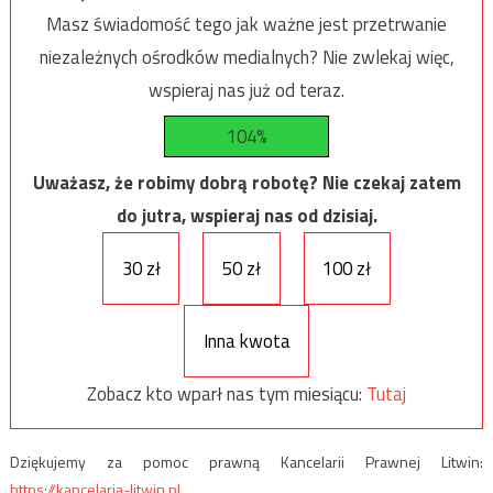
Masz świadomość tego jak ważne jest przetrwanie
niezależnych ośrodków medialnych? Nie zwlekaj więc,
wspieraj nas już od teraz.
104%
Uważasz, że robimy dobrą robotę? Nie czekaj zatem
do jutra, wspieraj nas od dzisiaj.
30 zł
50 zł
100 zł
Inna kwota
Zobacz kto wparł nas tym miesiącu:
Tutaj
Dziękujemy za pomoc prawną Kancelarii Prawnej Litwin:
https://kancelaria-litwin.pl