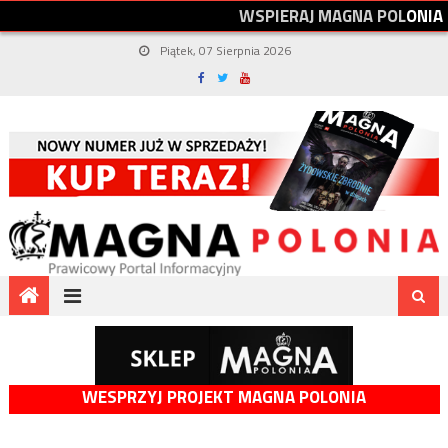
W
S
P
I
E
R
A
J
M
A
G
N
A
P
O
L
O
N
I
A
Piątek, 07 Sierpnia 2026
WESPRZYJ PROJEKT MAGNA POLONIA