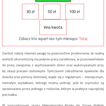
30 zł
50 zł
100 zł
Inna kwota
Zobacz kto wparł nas tym miesiącu:
Tutaj
Zwrócić należy również uwagę na powszechne przekonanie, że realną
wartość ekonomiczną ma jedynie praca zarobkowa, w przeciwieństwie
do pracy związanej z wychowaniem dzieci oraz wykonywanymi przy
tej okazji pracami domowymi. Tymczasem zatrudnienie opiekunki dla
dziecka oraz pomocy domowej, wiąże się z regularnym – miesięcznym,
niemałym wydatkiem, którego można uniknąć, jeśli te czynności są
sprawowane przez jednego z rodziców, którym w praktyce najczęściej
jest matka.
W sporządzonym, przez Pełnomocnika Rządu do Spraw Polityki