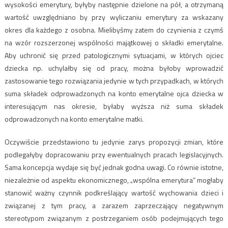
wysokości emerytury, byłyby następnie dzielone na pół, a otrzymaną
wartość uwzględniano by przy wyliczaniu emerytury za wskazany
okres dla każdego z osobna. Mielibyśmy zatem do czynienia z czymś
na wzór rozszerzonej wspólności majątkowej o składki emerytalne.
Aby uchronić się przed patologicznymi sytuacjami, w których ojciec
dziecka np. uchylałby się od pracy, można byłoby wprowadzić
zastosowanie tego rozwiązania jedynie w tych przypadkach, w których
suma składek odprowadzonych na konto emerytalne ojca dziecka w
interesującym nas okresie, byłaby wyższa niż suma składek
odprowadzonych na konto emerytalne matki.
Oczywiście przedstawiono tu jedynie zarys propozycji zmian, które
podlegałyby dopracowaniu przy ewentualnych pracach legislacyjnych.
Sama koncepcja wydaje się być jednak godna uwagi. Co równie istotne,
niezależnie od aspektu ekonomicznego, „wspólna emerytura” mogłaby
stanowić ważny czynnik podkreślający wartość wychowania dzieci i
związanej z tym pracy, a zarazem zaprzeczający negatywnym
stereotypom związanym z postrzeganiem osób podejmujących tego