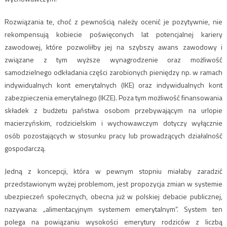
Rozwiązania te, choć z pewnością należy ocenić je pozytywnie, nie
rekompensują kobiecie poświęconych lat potencjalnej kariery
zawodowej, które pozwoliłby jej na szybszy awans zawodowy i
związane z tym wyższe wynagrodzenie oraz możliwość
samodzielnego odkładania części zarobionych pieniędzy np. w ramach
indywidualnych kont emerytalnych (IKE) oraz indywidualnych kont
zabezpieczenia emerytalnego (IKZE). Poza tym możliwość finansowania
składek z budżetu państwa osobom przebywającym na urlopie
macierzyńskim, rodzicielskim i wychowawczym dotyczy wyłącznie
osób pozostających w stosunku pracy lub prowadzących działalność
gospodarczą.
Jedną z koncepcji, która w pewnym stopniu miałaby zaradzić
przedstawionym wyżej problemom, jest propozycja zmian w systemie
ubezpieczeń społecznych, obecna już w polskiej debacie publicznej,
nazywana: „alimentacyjnym systemem emerytalnym”. System ten
polega na powiązaniu wysokości emerytury rodziców z liczbą