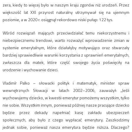
zera, kiedy to więcej było w naszym kraju zgonów niż urodzeń. Przez
większość lat XXI przyrost naturalny utrzymywał się na ujemnym
poziomie, a w 2020 r. osiągnął rekordowo niski pułap: 122 tys.
Wśród rozwiązań mających przeciwdziałać temu niekorzystnemu i
niebezpiecznemu trendowi, warto rozważyć wprowadzenie zmian w
systemie emerytalnym, które działałyby motywująco oraz stwarzały
bardziej sprawiedliwie warunki korzystania z uprawnień emerytalnych,
zwłaszcza dla matek, które część swojego życia poświęciły na
urodzenie i wychowanie dzieci.
Vladimír Palko – słowacki polityk i matematyk, minister spraw
wewnętrznych Słowacji w latach 2002–2006, zauważył: „Jeśli
wychowujemy dziecko, w kwestii emerytur pomożemy wszystkim, tylko
nie sobie. Wszystkim innym, ponieważ później nasze pracujące dziecko
będzie przez dekady napełniać kasę zakładu ubezpieczeń
społecznych, aby było z czego wypłacać emerytury. Zaszkodzimy
jednak sobie, ponieważ nasza emerytura będzie niższa. Dlaczego?