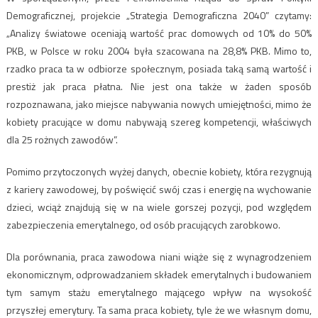
Demograficznej, projekcie „Strategia Demograficzna 2040” czytamy:
„Analizy światowe oceniają wartość prac domowych od 10% do 50%
PKB, w Polsce w roku 2004 była szacowana na 28,8% PKB. Mimo to,
rzadko praca ta w odbiorze społecznym, posiada taką samą wartość i
prestiż jak praca płatna. Nie jest ona także w żaden sposób
rozpoznawana, jako miejsce nabywania nowych umiejętności, mimo że
kobiety pracujące w domu nabywają szereg kompetencji, właściwych
dla 25 rożnych zawodów”.
Pomimo przytoczonych wyżej danych, obecnie kobiety, która rezygnują
z kariery zawodowej, by poświęcić swój czas i energię na wychowanie
dzieci, wciąż znajdują się w na wiele gorszej pozycji, pod względem
zabezpieczenia emerytalnego, od osób pracujących zarobkowo.
Dla porównania, praca zawodowa niani wiąże się z wynagrodzeniem
ekonomicznym, odprowadzaniem składek emerytalnych i budowaniem
tym samym stażu emerytalnego mającego wpływ na wysokość
przyszłej emerytury. Ta sama praca kobiety, tyle że we własnym domu,