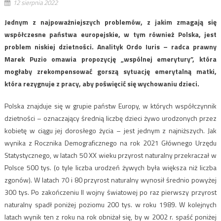
12 sierpnia 2022
Jednym z najpoważniejszych problemów, z jakim zmagają się
współczesne państwa europejskie, w tym również Polska, jest
problem niskiej dzietności. Analityk Ordo Iuris – radca prawny
Marek Puzio omawia propozycję „wspólnej emerytury”, która
mogłaby zrekompensować gorszą sytuację emerytalną matki,
która rezygnuje z pracy, aby poświęcić się wychowaniu dzieci.
Polska znajduje się w grupie państw Europy, w których współczynnik
dzietności – oznaczający średnią liczbę dzieci żywo urodzonych przez
kobietę w ciągu jej dorosłego życia – jest jednym z najniższych. Jak
wynika z Rocznika Demograficznego na rok 2021 Głównego Urzędu
Statystycznego, w latach 50 XX wieku przyrost naturalny przekraczał w
Polsce 500 tys. (o tyle liczba urodzeń żywych była większa niż liczba
zgonów). W latach 70 i 80 przyrost naturalny wynosił średnio powyżej
300 tys. Po zakończeniu II wojny światowej po raz pierwszy przyrost
naturalny spadł poniżej poziomu 200 tys. w roku 1989. W kolejnych
latach wynik ten z roku na rok obniżał się, by w 2002 r. spaść poniżej