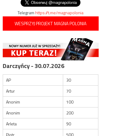
Telegram
https://t.me/magnapolonia
WESPRZYJ PROJEKT MAGNA POLONIA
Darczyńcy - 30.07.2026
AP
30
Artur
70
Anonim
100
Anonim
200
Arleta
90
Piotr
500