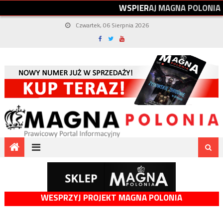
W
S
P
I
E
R
A
J
M
A
G
N
A
P
O
L
O
N
I
A
Czwartek, 06 Sierpnia 2026
WESPRZYJ PROJEKT MAGNA POLONIA