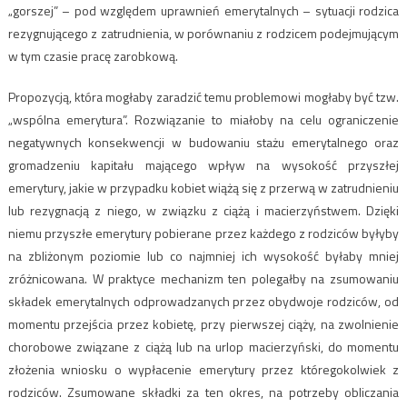
„gorszej” – pod względem uprawnień emerytalnych – sytuacji rodzica
rezygnującego z zatrudnienia, w porównaniu z rodzicem podejmującym
w tym czasie pracę zarobkową.
Propozycją, która mogłaby zaradzić temu problemowi mogłaby być tzw.
„wspólna emerytura”. Rozwiązanie to miałoby na celu ograniczenie
negatywnych konsekwencji w budowaniu stażu emerytalnego oraz
gromadzeniu kapitału mającego wpływ na wysokość przyszłej
emerytury, jakie w przypadku kobiet wiążą się z przerwą w zatrudnieniu
lub rezygnacją z niego, w związku z ciążą i macierzyństwem. Dzięki
niemu przyszłe emerytury pobierane przez każdego z rodziców byłyby
na zbliżonym poziomie lub co najmniej ich wysokość byłaby mniej
zróżnicowana. W praktyce mechanizm ten polegałby na zsumowaniu
składek emerytalnych odprowadzanych przez obydwoje rodziców, od
momentu przejścia przez kobietę, przy pierwszej ciąży, na zwolnienie
chorobowe związane z ciążą lub na urlop macierzyński, do momentu
złożenia wniosku o wypłacenie emerytury przez któregokolwiek z
rodziców. Zsumowane składki za ten okres, na potrzeby obliczania