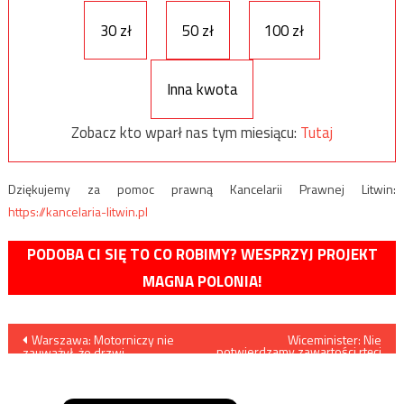
30 zł
50 zł
100 zł
Inna kwota
Zobacz kto wparł nas tym miesiącu:
Tutaj
Dziękujemy za pomoc prawną Kancelarii Prawnej Litwin:
https://kancelaria-litwin.pl
PODOBA CI SIĘ TO CO ROBIMY? WESPRZYJ PROJEKT
MAGNA POLONIA!
Nawigacja
Warszawa: Motorniczy nie
Wiceminister: Nie
potwierdzamy zawartości rtęci
zauważył, że drzwi
w Odrze
wpisu
przytrzasnęły nogę
wysiadającego dziecka.
Chłopczyk nie żyje