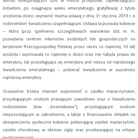
Wśród funkcjonujących dziś w Polsce przepisów, zapewniających
kobietom, po osiągnięciu wieku emerytalnego, gratyfikację z tytułu
urodzenia dzieci, wymienić można ustawę z dnia 31 stycznia 2019 r. o
rodzicielskim świadczeniu uzupełniającym. Ustawa ta pozwala kobiecie
– która (przy spełnieniu szczegółowych warunków dot. m. in.
posiadania centrum interesów osobistych lub gospodarczych na
terytorium Rzeczypospolitej Polskiej przez okres co najmniej 10 lat)
urodziła i wychowała co najmniej 4 dzieci oraz nie nabyła prawa do
emerytury, lub przysługująca jej emerytura jest niższa od najniższego
świadczenia emerytalnego – pobierać świadczenie w wysokości
najniższej emerytury.
Oczywiście trzeba również wspomnieć o zasiłku macierzyńskim,
przysługującym osobom pracującym zawodowo oraz o świadczeniu
rodzicielskim (tzw. „kosiniakowe”), przysługującym osobom
niepozostającym w zatrudnieniu, a także o finansowaniu składek na
ubezpieczenia społeczne kobiecie pobierającej zasiłek macierzyński,
zasiłek chorobowy w okresie ciąży oraz przebywającej na urlopie
wychowawczym.