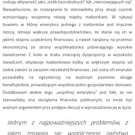
rodzaju aktywność jako „osób bezrobotnych” lub „nierozwijających się”.
Niewykluczone, że rozwiązanie to stanowiłoby przy okazji czynnik
wzmacniający wzajemną relację między małżonkami. W sytuacji
bowiem, w której emerytura jednego z małżonków jest znacznie
niższa, istnieje większe prawdopodobieństwo, że stanie się on w
jakimś stopniu uzależniony finansowo, a nawet narażony na przemoc
ekonomiczną ze strony współmałżonka pobierającego wysokie
świadczenie. Z kolei w braku znaczącej dysproporcji w wysokości
świadczeń, obydwoje małżonkowie byliby w większym stopniu od
siebie zależni (a zarazem niezależni) finansowo, zaś suma ich emerytur
pozwalałby na egzystencję na wyższym poziomie obojgu
beneficjentom, prowadzącym wspólnie jedno gospodarstwo domowe.
Dodatkowym atutem tego „wspólnej emerytury” jest fakt, że nie
stanowiłaby ona obciążenia finansów publicznych, co może być
ważnym argumentem przy podjęciu decyzji o wprowadzeniu jej w życie.
Jednym z najpoważniejszych problemów, z
jakim zmagają się współczesne państwa