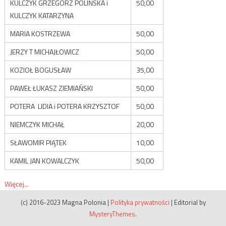
KULCZYK GRZEGORZ POLIŃSKA i
50,00
KULCZYK KATARZYNA
MARIA KOSTRZEWA
50,00
JERZY T MICHAJŁOWICZ
50,00
KOZIOŁ BOGUSŁAW
35,00
PAWEŁ ŁUKASZ ZIEMIAŃSKI
50,00
POTERA LIDIA i POTERA KRZYSZTOF
50,00
NIEMCZYK MICHAŁ
20,00
SŁAWOMIR PIĄTEK
10,00
KAMIL JAN KOWALCZYK
50,00
Więcej...
(c) 2016-2023 Magna Polonia
|
Polityka prywatności
|
Editorial by
MysteryThemes
.