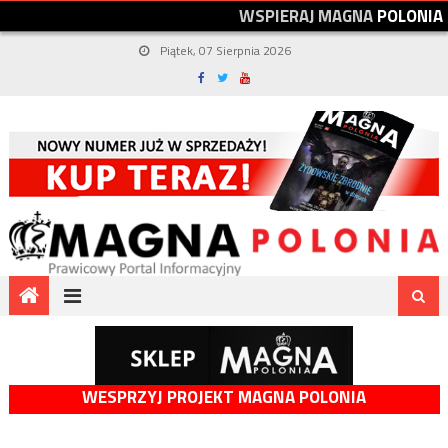
W
S
P
I
E
R
A
J
M
A
G
N
A
P
O
L
O
N
I
A
Piątek, 07 Sierpnia 2026
WESPRZYJ PROJEKT MAGNA POLONIA