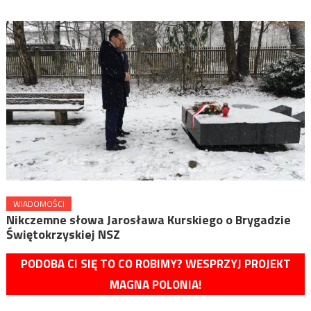
WIADOMOŚCI
Nikczemne słowa Jarosława Kurskiego o Brygadzie
Świętokrzyskiej NSZ
PODOBA CI SIĘ TO CO ROBIMY? WESPRZYJ PROJEKT
MAGNA POLONIA!