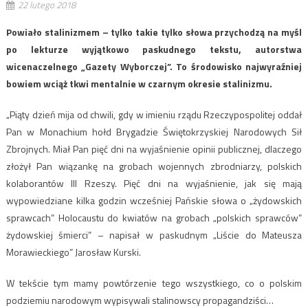
22 lutego 2018
Powiało stalinizmem – tylko takie tylko słowa przychodzą na myśl
po lekturze wyjątkowo paskudnego tekstu, autorstwa
wicenaczelnego „Gazety Wyborczej”. To środowisko najwyraźniej
bowiem wciąż tkwi mentalnie w czarnym okresie stalinizmu.
„Piąty dzień mija od chwili, gdy w imieniu rządu Rzeczypospolitej oddał
Pan w Monachium hołd Brygadzie Świętokrzyskiej Narodowych Sił
Zbrojnych. Miał Pan pięć dni na wyjaśnienie opinii publicznej, dlaczego
złożył Pan wiązankę na grobach wojennych zbrodniarzy, polskich
kolaborantów III Rzeszy. Pięć dni na wyjaśnienie, jak się mają
wypowiedziane kilka godzin wcześniej Pańskie słowa o „żydowskich
sprawcach” Holocaustu do kwiatów na grobach „polskich sprawców”
żydowskiej śmierci” – napisał w paskudnym „Liście do Mateusza
Morawieckiego” Jarosław Kurski.
W tekście tym mamy powtórzenie tego wszystkiego, co o polskim
podziemiu narodowym wypisywali stalinowscy propagandziści…