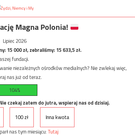
ację Magna Polonia!
Lipiec 2026
my:
15 000
zł, zebraliśmy:
15 633,5
zł.
szej fundacji.
anie niezależnych ośrodków medialnych? Nie zwlekaj więc,
raj nas już od teraz.
104%
e czekaj zatem do jutra, wspieraj nas od dzisiaj.
100 zł
Inna kwota
parł nas tym miesiącu:
Tutaj