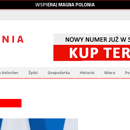
W
S
P
I
E
R
A
J
M
A
G
N
A
P
O
L
O
N
I
A
& Holocher
Żydzi
Gospodarka
Historia
Wiara
Po