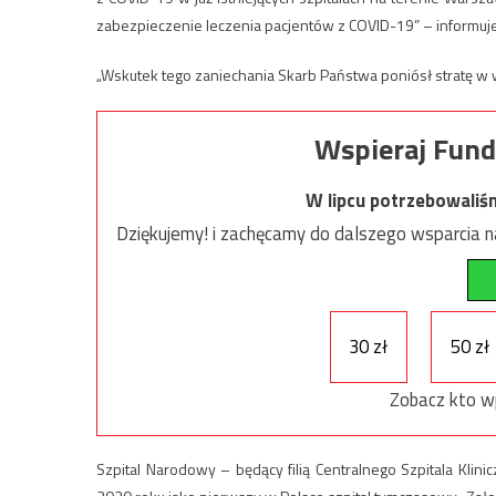
zabezpieczenie leczenia pacjentów z COVID-19” – informuje
„Wskutek tego zaniechania Skarb Państwa poniósł stratę w 
Wspieraj Fund
W lipcu potrzebowaliś
Dziękujemy! i zachęcamy do dalszego wsparcia na
30 zł
50 zł
Zobacz kto w
Szpital Narodowy – będący filią Centralnego Szpitala Klin