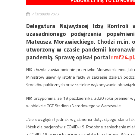
PODOBA CI SIĘ TO CO ROBI
7 listopada 2023
Delegatura Najwyższej Izby Kontroli
uzasadnionego podejrzenia popełnie
Mateusza Morawieckiego. Chodzi m.in. 
utworzony w czasie pandemii koronawiru
pandemią. Sprawę opisał portal
rmf24.pl
NIK złożyła zawiadomienie przeciwko Morawieckiemu. Jak c
Ministrów ujawniły istotne fakty w zakresie działań po
środków publicznych oraz rzetelne wykonywanie obowiązkó
NIK przypomina, że 19 października 2020 roku premier wy
w obiekcie PGE Stadionu Narodowego w Warszawie.
„Nie uwzględnił jednak wyjaśnienia dotyczącego stanu fa
łóżek dla pacjentów z COVID-19. Podobne zaniechanie mia
z COVID-19 w już istniejących szpitalach na terenie Warsz