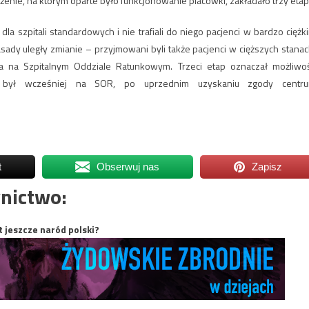
enie, na którym oparte było funkcjonowanie placówki, zakładało trzy etap
a szpitali standardowych i nie trafiali do niego pacjenci w bardzo ciężk
asady uległy zmianie – przyjmowani byli także pacjenci w cięższych stanac
ta na Szpitalnym Oddziale Ratunkowym. Trzeci etap oznaczał możliwo
ie był wcześniej na SOR, po uprzednim uzyskaniu zgody centr
t
Obserwuj nas
Zapisz
nictwo:
t jeszcze naród polski?