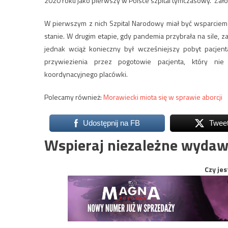
2020 roku jako pierwszy w Polsce szpital tymczasowy. Założ
W pierwszym z nich Szpital Narodowy miał być wsparciem dl
stanie. W drugim etapie, gdy pandemia przybrała na sile, z
jednak wciąż konieczny był wcześniejszy pobyt pacjen
przywiezienia przez pogotowie pacjenta, który n
koordynacyjnego placówki.
Polecamy również:
Morawiecki miota się w sprawie aborcji
Udostępnij na FB
Twee
Wspieraj niezależne wydaw
Czy jes