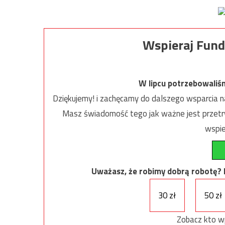
Wspieraj Fund
W lipcu potrzebowaliś
Dziękujemy! i zachęcamy do dalszego wsparcia na
Masz świadomość tego jak ważne jest przetrw
wspie
Uważasz, że robimy dobrą robotę? Ni
30 zł
50 zł
Zobacz kto w