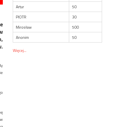
Artur
50
PIOTR
30
e
Mirosław
500
w
Anonim
50
m,
w.
Więcej...
dy
ie
go
bę
ów
na