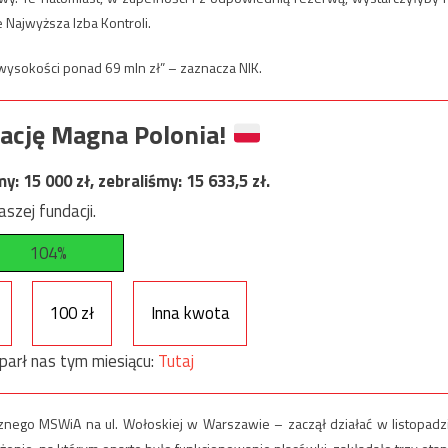
 Najwyższa Izba Kontroli.
wysokości ponad 69 mln zł” – zaznacza NIK.
ację Magna Polonia!
my:
15 000
zł, zebraliśmy:
15 633,5
zł.
szej fundacji.
104%
100 zł
Inna kwota
parł nas tym miesiącu:
Tutaj
icznego MSWiA na ul. Wołoskiej w Warszawie – zaczął działać w listopadz