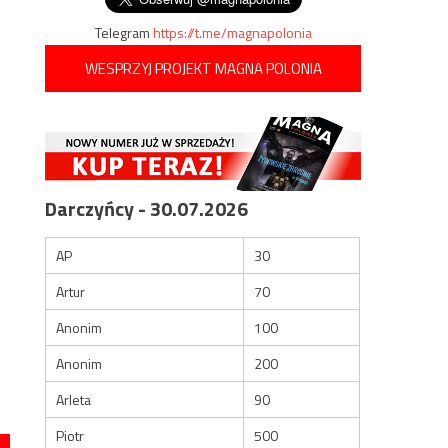
Telegram
https://t.me/magnapolonia
WESPRZYJ PROJEKT MAGNA POLONIA
Darczyńcy - 30.07.2026
AP
30
Artur
70
Anonim
100
Anonim
200
Arleta
90
Piotr
500