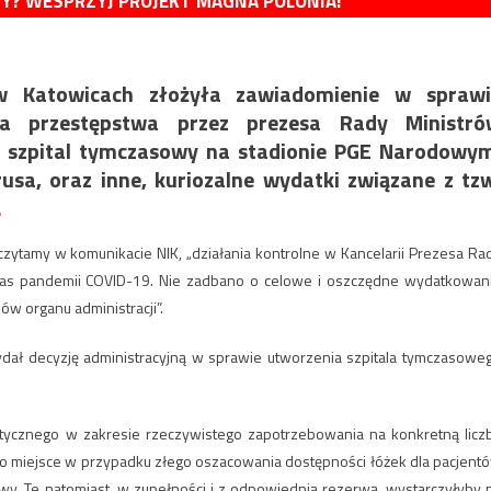
MY? WESPRZYJ PROJEKT MAGNA POLONIA!
 w Katowicach złożyła zawiadomienie w sprawi
nia przestępstwa przez prezesa Rady Ministró
o szpital tymczasowy na stadionie PGE Narodowy
sa, oraz inne, kuriozalne wydatki związane z tz
.
zytamy w komunikacie NIK, „działania kontrolne w Kancelarii Prezesa Ra
dczas pandemii COVID-19. Nie zadbano o celowe i oszczędne wydatkowan
w organu administracji”.
dał decyzję administracyjną w sprawie utworzenia szpitala tymczasowe
ktycznego w zakresie rzeczywistego zapotrzebowania na konkretną licz
ło miejsce w przypadku złego oszacowania dostępności łóżek dla pacjent
awy. Te natomiast, w zupełności i z odpowiednią rezerwą, wystarczyłyby 