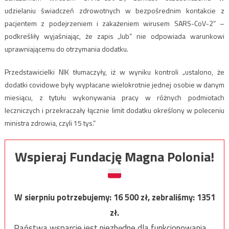
udzielaniu świadczeń zdrowotnych w bezpośrednim kontakcie z
pacjentem z podejrzeniem i zakażeniem wirusem SARS-CoV-2” –
podkreśliły wyjaśniając, że zapis „lub” nie odpowiada warunkowi
uprawniającemu do otrzymania dodatku.
Przedstawicielki NIK tłumaczyły, iż w wyniku kontroli „ustalono, że
dodatki covidowe były wypłacane wielokrotnie jednej osobie w danym
miesiącu, z tytułu wykonywania pracy w różnych podmiotach
leczniczych i przekraczały łącznie limit dodatku określony w poleceniu
ministra zdrowia, czyli 15 tys.”
Wspieraj Fundację Magna Polonia!
W sierpniu potrzebujemy:
16 500
zł, zebraliśmy:
1351
zł.
Państwa wsparcie jest niezbędne dla funkcjonowania