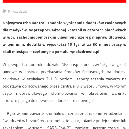
9 maja 2022
Najwyższa Izba Kontroli zbadała wypłacanie dodatków covidowych
dla medyków. W przeprowadzonej kontroli w czterech placówkach
w woj. zachodniopomorskim ujawniono szereg nieprawidłowości,
w tym m.in. dodatki w wysokości 15 tys. zł za 30 minut pracy w
skali miesiąca – czytamy na portalu rynekzdrowia.pl.
W przypadku kontroli oddziału NFZ inspektorki zwróciły uwagę, iż
„umowę w sprawie przekazania środków finansowych na dodatki
covidowe w szpitalach 2. i 3. poziomu zabezpieczenia zawarto na
podstawie opracowanego przez centralę NFZ wzoru umowy, w którym
użyto nieprawidłowego sformułowania w określeniu warunku
uprawniającego do otrzymania dodatku covidowego”.
– Było w nim zawarte sformułowanie: „uczestniczenie w udzielaniu
świadczeń w bezpośrednim kontakcie z pacjentami z podejrzeniem lub
zakażeniem wirusem SARS-CoV-2”, zamiast uczestniczenie w