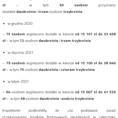
zł
– w tym
63 osobom
przyznano
dodatek
dwukrotnie
i
trzem
osobom
trzykrotnie
w grudniu 2020
–
75 osobom
wypłacono dodatki w kwocie
od 15 101 zł do 33 458
zł
– w tym
72
osobom
dwukrotnie
i
trzem trzykrotnie
w styczniu 2021
–
79 osobom
wypłacono dodatki w kwocie
od 15 100 zł do 38 640
zł
– w tym
75
osobom
dwukrotnie
i
czterem trzykrotnie
w lutym 2021
–
64
osobom wypłacono dodatki w kwocie
od 15 007 zł do 41 520
zł
– w tym
58
osobom
dwukrotnie
i
sześciu trzykrotnie
Inspektorki podkreśliły, że „na podstawie zasad
przekazywania środków finansowych określonych w załączniku