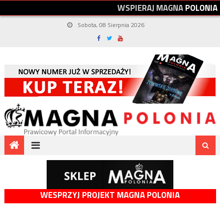
W
S
P
I
E
R
A
J
M
A
G
N
A
P
O
L
O
N
I
A
Sobota, 08 Sierpnia 2026
WESPRZYJ PROJEKT MAGNA POLONIA