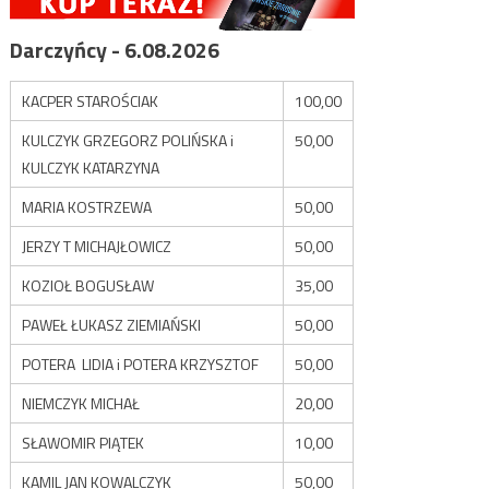
Darczyńcy - 6.08.2026
KACPER STAROŚCIAK
100,00
KULCZYK GRZEGORZ POLIŃSKA i
50,00
KULCZYK KATARZYNA
MARIA KOSTRZEWA
50,00
JERZY T MICHAJŁOWICZ
50,00
KOZIOŁ BOGUSŁAW
35,00
PAWEŁ ŁUKASZ ZIEMIAŃSKI
50,00
POTERA LIDIA i POTERA KRZYSZTOF
50,00
NIEMCZYK MICHAŁ
20,00
SŁAWOMIR PIĄTEK
10,00
KAMIL JAN KOWALCZYK
50,00