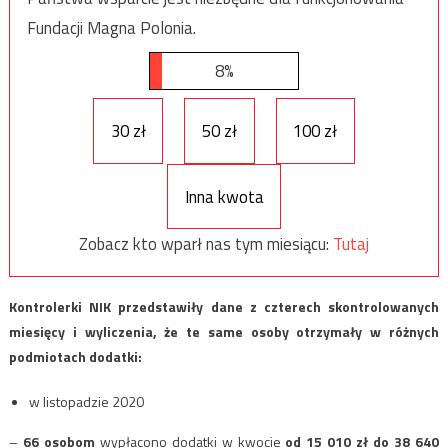
Fundacji Magna Polonia.
8%
30 zł
50 zł
100 zł
Inna kwota
Zobacz kto wparł nas tym miesiącu:
Tutaj
Kontrolerki NIK przedstawiły dane z czterech skontrolowanych
miesięcy i wyliczenia, że te same osoby otrzymały w różnych
podmiotach dodatki:
w listopadzie 2020
–
66 osobom
wypłacono dodatki w kwocie
od 15 010 zł do 38 640