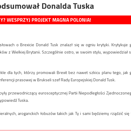
 podsumował Donalda Tuska
MY? WESPRZYJ PROJEKT MAGNA POLONIA!
owach o Brexicie Donald Tusk znalazł się w ogniu krytyki. Krytykuje 
ów z Wielkiej Brytanii. Szczególnie ostro, w swoim stylu, wypowiedział s
kle dla tych, którzy promowali Brexit bez nawet szkicu planu tego, jak 
erencji prasowej w Brukseli szef Rady Europejskiej Donald Tusk.
i były przewodniczący eurosceptycznej Partii Niepodległości Zjednoczone
wypowiedź Tuska.
eralnych, aroganckich łobuzów takich jak Ty i sami będziemy rządzić się