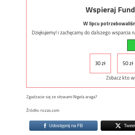
Wspieraj Fund
W lipcu potrzebowaliś
Dziękujemy! i zachęcamy do dalszego wsparcia na
30 zł
50 zł
Zobacz kto w
Zgadzacie się ze słowami Nigela araga?
Źródło: nczas.com
Udostępnij na FB
Twee