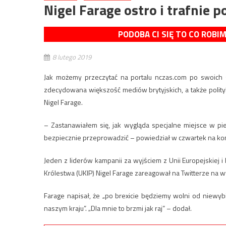
Nigel Farage ostro i trafnie
PODOBA CI SIĘ TO CO ROBI
8 lutego 2019
Jak możemy przeczytać na portalu nczas.com po swoich sł
zdecydowana większość mediów brytyjskich, a także polityk
Nigel Farage.
– Zastanawiałem się, jak wygląda specjalne miejsce w pie
bezpiecznie przeprowadzić – powiedział w czwartek na konf
Jeden z liderów kampanii za wyjściem z Unii Europejskiej 
Królestwa (UKIP) Nigel Farage zareagował na Twitterze na 
Farage napisał, że „po brexicie będziemy wolni od niewybi
naszym kraju”. „Dla mnie to brzmi jak raj” – dodał.