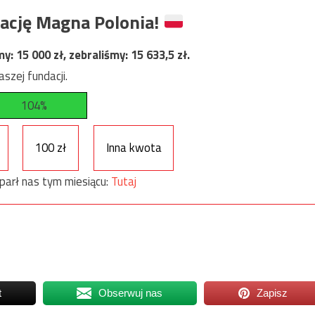
ację Magna Polonia!
my:
15 000
zł, zebraliśmy:
15 633,5
zł.
szej fundacji.
104%
100 zł
Inna kwota
parł nas tym miesiącu:
Tutaj
t
Obserwuj nas
Zapisz