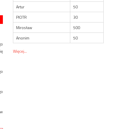
Artur
50
PIOTR
30
Mirosław
500
Anonim
50
go
Więcej...
ię
go
go
 w