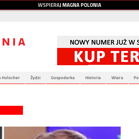
W
S
P
I
E
R
A
J
M
A
G
N
A
P
O
L
O
N
I
A
& Holocher
Żydzi
Gospodarka
Historia
Wiara
Po