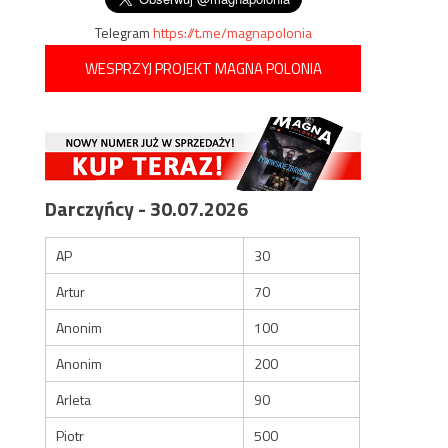
Telegram
https://t.me/magnapolonia
WESPRZYJ PROJEKT MAGNA POLONIA
Darczyńcy - 30.07.2026
AP
30
Artur
70
Anonim
100
Anonim
200
Arleta
90
Piotr
500