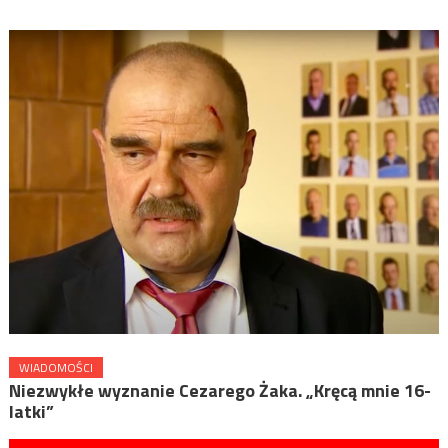
WIADOMOŚCI
Niezwykłe wyznanie Cezarego Żaka. „Kręcą mnie 16-
latki”