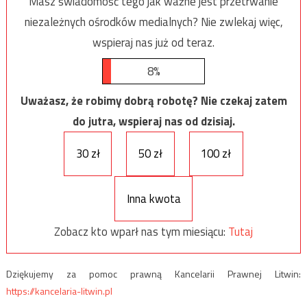
Masz świadomość tego jak ważne jest przetrwanie
niezależnych ośrodków medialnych? Nie zwlekaj więc,
wspieraj nas już od teraz.
8%
Uważasz, że robimy dobrą robotę? Nie czekaj zatem
do jutra, wspieraj nas od dzisiaj.
30 zł
50 zł
100 zł
Inna kwota
Zobacz kto wparł nas tym miesiącu:
Tutaj
Dziękujemy za pomoc prawną Kancelarii Prawnej Litwin:
https://kancelaria-litwin.pl