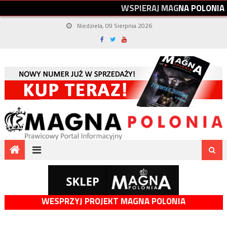
W
S
P
I
E
R
A
J
M
A
G
N
A
P
O
L
O
N
I
A
Niedziela, 09 Sierpnia 2026
WESPRZYJ PROJEKT MAGNA POLONIA