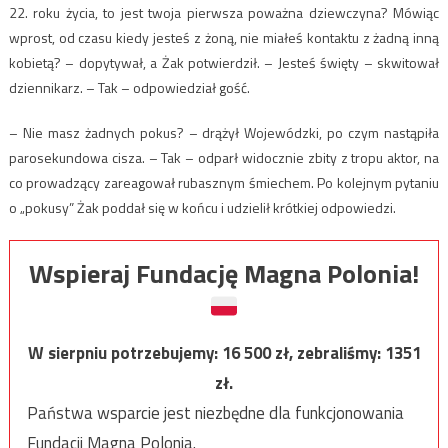
22. roku życia, to jest twoja pierwsza poważna dziewczyna? Mówiąc
wprost, od czasu kiedy jesteś z żoną, nie miałeś kontaktu z żadną inną
kobietą? – dopytywał, a Żak potwierdził. – Jesteś święty – skwitował
dziennikarz. – Tak – odpowiedział gość.
– Nie masz żadnych pokus? – drążył Wojewódzki, po czym nastąpiła
parosekundowa cisza. – Tak – odparł widocznie zbity z tropu aktor, na
co prowadzący zareagował rubasznym śmiechem. Po kolejnym pytaniu
o „pokusy” Żak poddał się w końcu i udzielił krótkiej odpowiedzi.
Wspieraj Fundację Magna Polonia!
W sierpniu potrzebujemy:
16 500
zł, zebraliśmy:
1351
zł.
Państwa wsparcie jest niezbędne dla funkcjonowania
Fundacji Magna Polonia.