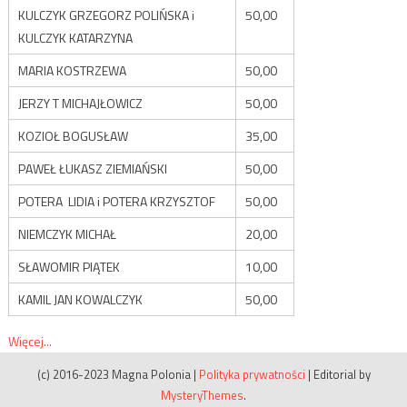
KULCZYK GRZEGORZ POLIŃSKA i
50,00
KULCZYK KATARZYNA
MARIA KOSTRZEWA
50,00
JERZY T MICHAJŁOWICZ
50,00
KOZIOŁ BOGUSŁAW
35,00
PAWEŁ ŁUKASZ ZIEMIAŃSKI
50,00
POTERA LIDIA i POTERA KRZYSZTOF
50,00
NIEMCZYK MICHAŁ
20,00
SŁAWOMIR PIĄTEK
10,00
KAMIL JAN KOWALCZYK
50,00
Więcej...
(c) 2016-2023 Magna Polonia
|
Polityka prywatności
|
Editorial by
MysteryThemes
.