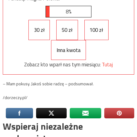
8%
30 zł
50 zł
100 zł
Inna kwota
Zobacz kto wparł nas tym miesiącu:
Tutaj
– Mam pokusy. Jakoś sobie radzę – podsumował.
/dorzeczy.pl/
Wspieraj niezależne