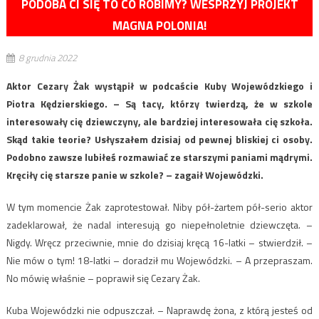
PODOBA CI SIĘ TO CO ROBIMY? WESPRZYJ PROJEKT
MAGNA POLONIA!
8 grudnia 2022
Aktor Cezary Żak wystąpił w podcaście Kuby Wojewódzkiego i
Piotra Kędzierskiego. – Są tacy, którzy twierdzą, że w szkole
interesowały cię dziewczyny, ale bardziej interesowała cię szkoła.
Skąd takie teorie? Usłyszałem dzisiaj od pewnej bliskiej ci osoby.
Podobno zawsze lubiłeś rozmawiać ze starszymi paniami mądrymi.
Kręciły cię starsze panie w szkole? – zagaił Wojewódzki.
W tym momencie Żak zaprotestował. Niby pół-żartem pół-serio aktor
zadeklarował, że nadal interesują go niepełnoletnie dziewczęta. –
Nigdy. Wręcz przeciwnie, mnie do dzisiaj kręcą 16-latki – stwierdził. –
Nie mów o tym! 18-latki – doradził mu Wojewódzki. – A przepraszam.
No mówię właśnie – poprawił się Cezary Żak.
Kuba Wojewódzki nie odpuszczał. – Naprawdę żona, z którą jesteś od