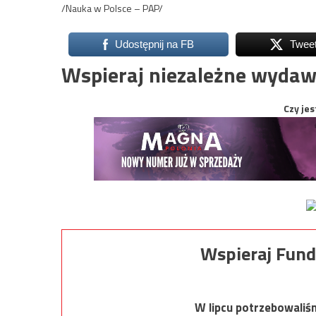
/Nauka w Polsce – PAP/
Udostępnij na FB
Twee
Wspieraj niezależne wydaw
Czy jes
Wspieraj Fund
W lipcu potrzebowaliś