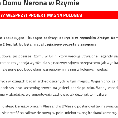
m Domu Nerona w Rzymie
MY? WESPRZYJ PROJEKT MAGNA POLONIA!
ie zaskakujące i budzące zachwyt odkrycie w rzymskim Złotym Do
 2 tys. lat, bo była i nadal częściowo pozostaje zasypana.
udował po pożarze Rzymu w 64 r., który według utrwalonej legendy s
gromna rezydencja wyróżniała się nadzwyczajnym przepychem, jak wynika
nalezione pod budowlami wzniesionymi na nim w kolejnych wiekach.
rnych w dziejach badań archeologicznych w tym miejscu. Wyjaśniono, że 
 podczas prac archeologicznych na jesieni zeszłego roku. Wtedy zapad
ury, zbadać je, wyremontować i zachować tak dużo, jak to możliwe.
 i dlatego kierujący pracami Alessandro D’Alessio postanowił tak nazwać ca
 mu się natrafić na całkowicie nową, w pełni udekorowaną freskami komnatę.