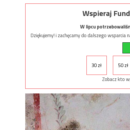
Wspieraj Fund
W lipcu potrzebowaliś
Dziękujemy! i zachęcamy do dalszego wsparcia na
30 zł
50 zł
Zobacz kto w