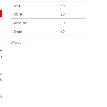
Artur
50
PIOTR
30
Mirosław
500
Anonim
50
mu
Więcej...
am
 z
na
ła
łą