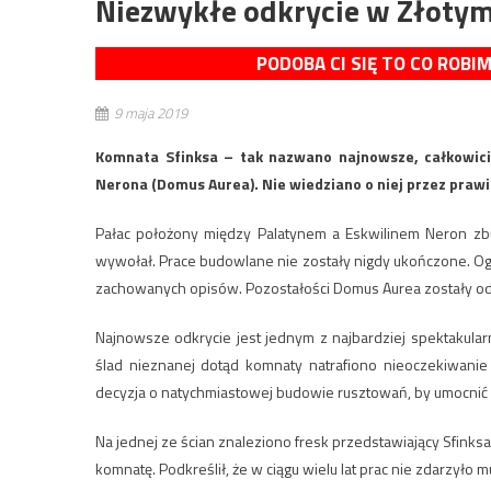
Niezwykłe odkrycie w Złoty
PODOBA CI SIĘ TO CO ROBI
9 maja 2019
Komnata Sfinksa – tak nazwano najnowsze, całkowic
Nerona (Domus Aurea). Nie wiedziano o niej przez prawie
Pałac położony między Palatynem a Eskwilinem Neron zb
wywołał. Prace budowlane nie zostały nigdy ukończone. O
zachowanych opisów. Pozostałości Domus Aurea zostały od
Najnowsze odkrycie jest jednym z najbardziej spektakula
ślad nieznanej dotąd komnaty natrafiono nieoczekiwanie
decyzja o natychmiastowej budowie rusztowań, by umocnić m
Na jednej ze ścian znaleziono fresk przedstawiający Sfinksa
komnatę. Podkreślił, że w ciągu wielu lat prac nie zdarzyło