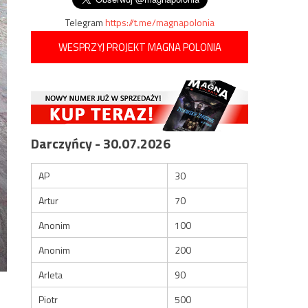
Telegram
https://t.me/magnapolonia
WESPRZYJ PROJEKT MAGNA POLONIA
Darczyńcy - 30.07.2026
AP
30
Artur
70
Anonim
100
Anonim
200
Arleta
90
Piotr
500