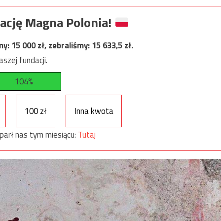
ację Magna Polonia!
my:
15 000
zł, zebraliśmy:
15 633,5
zł.
szej fundacji.
104%
100 zł
Inna kwota
parł nas tym miesiącu:
Tutaj