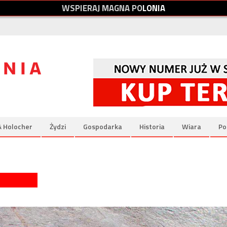
W
S
P
I
E
R
A
J
M
A
G
N
A
P
O
L
O
N
I
A
& Holocher
Żydzi
Gospodarka
Historia
Wiara
Po