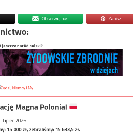
t
Obserwuj nas
Zapisz
nictwo:
t jeszcze naród polski?
ację Magna Polonia!
Lipiec 2026
my:
15 000
zł, zebraliśmy:
15 633,5
zł.