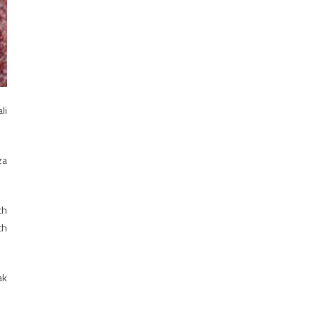
li
za
ch
ch
ak