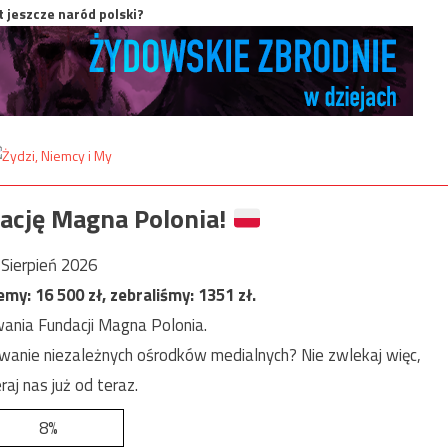
t jeszcze naród polski?
ację Magna Polonia!
Sierpień 2026
jemy:
16 500
zł, zebraliśmy:
1351
zł.
ania Fundacji Magna Polonia.
anie niezależnych ośrodków medialnych? Nie zwlekaj więc,
raj nas już od teraz.
8%