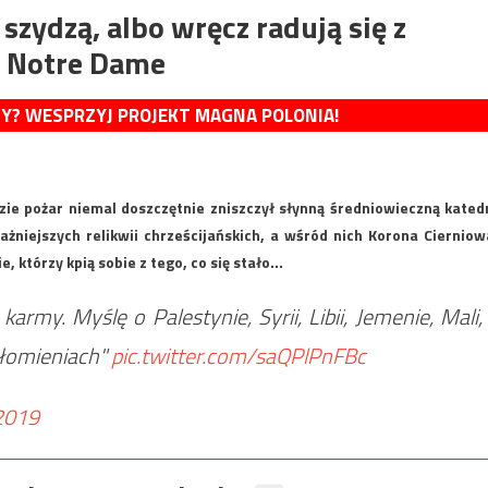
szydzą, albo wręcz radują się z
ę Notre Dame
MY? WESPRZYJ PROJEKT MAGNA POLONIA!
zie pożar niemal doszczętnie zniszczył słynną średniowieczną kated
niejszych relikwii chrześcijańskich, a wśród nich Korona Cierniow
e, którzy kpią sobie z tego, co się stało…
 karmy. Myślę o Palestynie, Syrii, Libii, Jemenie, Mali,
płomieniach"
pic.twitter.com/saQPlPnFBc
 2019