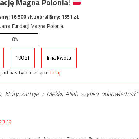
ację Magna Polonia!
jemy:
16 500
zł, zebraliśmy:
1351
zł.
ania Fundacji Magna Polonia.
8%
100 zł
Inna kwota
parł nas tym miesiącu:
Tutaj
ta, który żartuje z Mekki. Allah szybko odpowiedział"
 2019