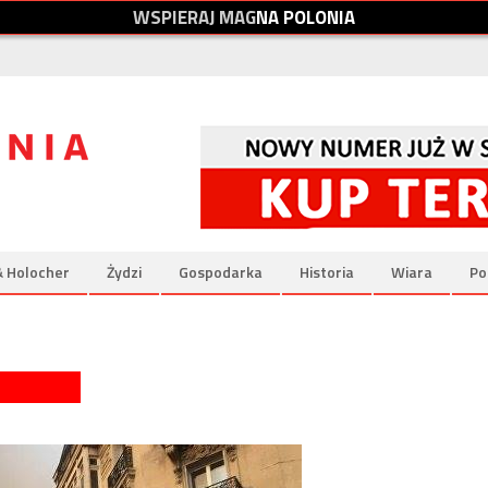
W
S
P
I
E
R
A
J
M
A
G
N
A
P
O
L
O
N
I
A
& Holocher
Żydzi
Gospodarka
Historia
Wiara
Po