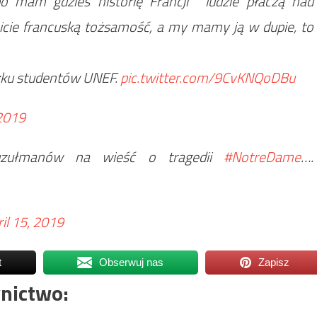
mam gdzieś historię Francji" "ludzie płaczą nad
icie francuską tożsamość, a my mamy ją w dupie, to
zku studentów UNEF.
pic.twitter.com/9CvKNQoDBu
 2019
muzułmanów na wieść o tragedii
#NotreDame
….
il 15, 2019
t
Obserwuj nas
Zapisz
nictwo: