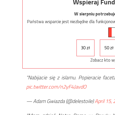
Wspieraj Fund
W sierpniu potrzebu
Państwa wsparcie jest niezbędne dla funkcjonow
30 zł
50 zł
Zobacz kto w
"Nabijacie się z islamu. Popieracie face
pic.twitter.com/n2yF4JavdO
— Adam Gwiazda (@delestoile)
April 15,