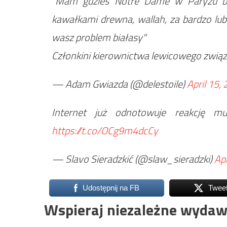
"Mam gdzieś Notre Dame w Paryżu bo 
kawałkami drewna, wallah, za bardzo lub
wasz problem białasy"
Członkini kierownictwa lewicowego zwią
— Adam Gwiazda (@delestoile)
April 15,
Internet już odnotowuje reakcję 
https://t.co/OCg9m4dcCy
— Slavo Sieradzkić (@slaw_sieradzki)
Apr
Udostępnij na FB
Twee
Wspieraj niezależne wydaw