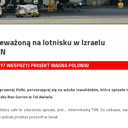
eważoną na lotnisku w Izraelu
VN
MY? WESPRZYJ PROJEKT MAGNA POLONIA!
rawnej Polki, poruszającej się na wózku inwalidzkim, która opisała 
sku Ben Gurion w Tel Awiwie.
która całe to zdarzenie opisała, jest… dziennikarką TVN. Co ciekawe, sw
 jednak przekaz poszedł w świat.