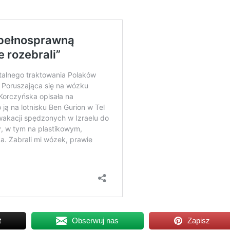
t
Obserwuj nas
Zapisz