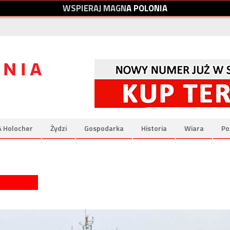
W
S
P
I
E
R
A
J
M
A
G
N
A
P
O
L
O
N
I
A
& Holocher
Żydzi
Gospodarka
Historia
Wiara
Po