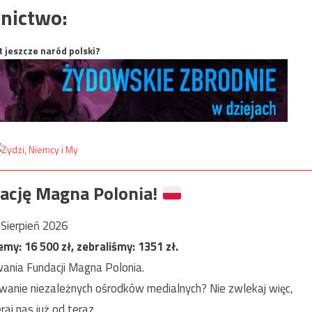
nictwo:
t jeszcze naród polski?
ację Magna Polonia!
Sierpień 2026
jemy:
16 500
zł, zebraliśmy:
1351
zł.
ania Fundacji Magna Polonia.
anie niezależnych ośrodków medialnych? Nie zwlekaj więc,
raj nas już od teraz.