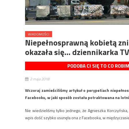
WIADOMOŚCI
Niepełnosprawną kobietą zni
okazała się… dziennikarka T
PODOBA CI SIĘ TO CO ROBI
2 maja 2018
Wczoraj zamieściliśmy artykuł o perypetiach niepełnosp
Facebooku, w jaki sposób została potraktowana na lotni
Nie wiedzieliśmy tylko jednego, że Agnieszka Korczyńska, 
wpis dość szybko usunęła ona z Facebooka, w międzyczasie