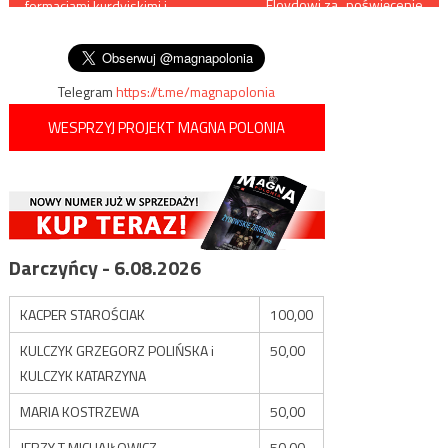
Floydowi za „poświęcenie
formacjami kurdyjskimi i
życia dla sprawiedliwości”
wpisu
syryjskimi siłami rządowymi w
Al-Kamiszli
Telegram
https://t.me/magnapolonia
WESPRZYJ PROJEKT MAGNA POLONIA
Darczyńcy - 6.08.2026
KACPER STAROŚCIAK
100,00
KULCZYK GRZEGORZ POLIŃSKA i
50,00
KULCZYK KATARZYNA
MARIA KOSTRZEWA
50,00
JERZY T MICHAJŁOWICZ
50,00