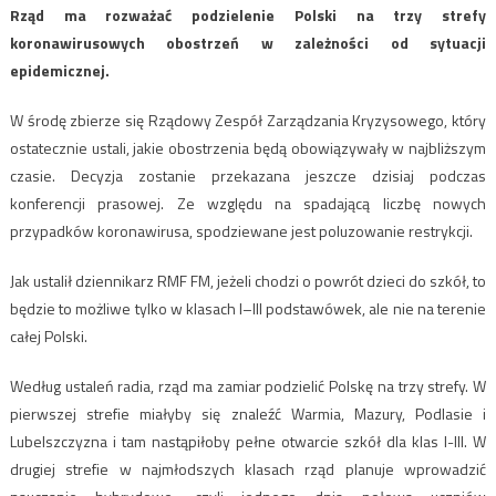
Rząd ma rozważać podzielenie Polski na trzy strefy
koronawirusowych obostrzeń w zależności od sytuacji
epidemicznej.
W środę zbierze się Rządowy Zespół Zarządzania Kryzysowego, który
ostatecznie ustali, jakie obostrzenia będą obowiązywały w najbliższym
czasie. Decyzja zostanie przekazana jeszcze dzisiaj podczas
konferencji prasowej. Ze względu na spadającą liczbę nowych
przypadków koronawirusa, spodziewane jest poluzowanie restrykcji.
Jak ustalił dziennikarz RMF FM, jeżeli chodzi o powrót dzieci do szkół, to
będzie to możliwe tylko w klasach I–III podstawówek, ale nie na terenie
całej Polski.
Według ustaleń radia, rząd ma zamiar podzielić Polskę na trzy strefy. W
pierwszej strefie miałyby się znaleźć Warmia, Mazury, Podlasie i
Lubelszczyzna i tam nastąpiłoby pełne otwarcie szkół dla klas I-III. W
drugiej strefie w najmłodszych klasach rząd planuje wprowadzić