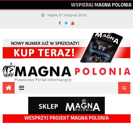
W
S
P
I
E
R
A
J
M
A
G
N
A
P
O
L
O
N
I
A
Piątek, 07 Sierpnia 2026
WESPRZYJ PROJEKT MAGNA POLONIA