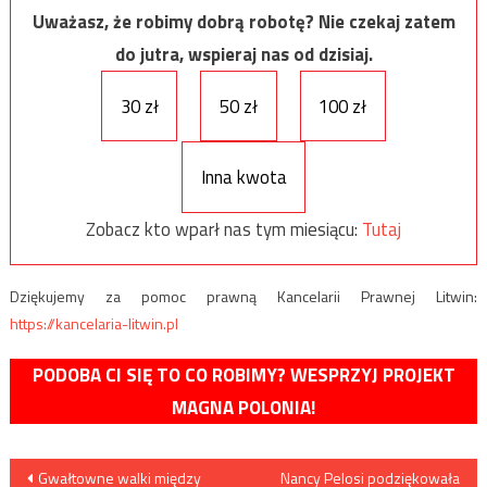
Uważasz, że robimy dobrą robotę? Nie czekaj zatem
do jutra, wspieraj nas od dzisiaj.
30 zł
50 zł
100 zł
Inna kwota
Zobacz kto wparł nas tym miesiącu:
Tutaj
Dziękujemy za pomoc prawną Kancelarii Prawnej Litwin:
https://kancelaria-litwin.pl
PODOBA CI SIĘ TO CO ROBIMY? WESPRZYJ PROJEKT
MAGNA POLONIA!
Nawigacja
Gwałtowne walki między
Nancy Pelosi podziękowała