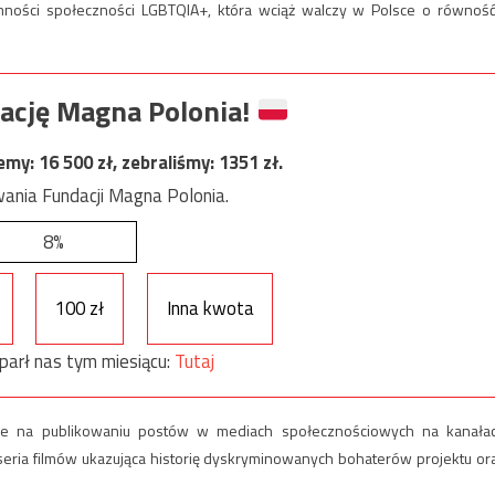
omności społeczności LGBTQIA+, która wciąż walczy w Polsce o równość
ację Magna Polonia!
jemy:
16 500
zł, zebraliśmy:
1351
zł.
ania Fundacji Magna Polonia.
8%
100 zł
Inna kwota
parł nas tym miesiącu:
Tutaj
wnie na publikowaniu postów w mediach społecznościowych na kanała
seria filmów ukazująca historię dyskryminowanych bohaterów projektu or