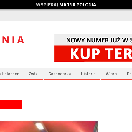
W
S
P
I
E
R
A
J
M
A
G
N
A
P
O
L
O
N
I
A
& Holocher
Żydzi
Gospodarka
Historia
Wiara
Po