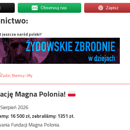
t
Obserwuj nas
Zapisz
nictwo:
t jeszcze naród polski?
ację Magna Polonia!
Sierpień 2026
jemy:
16 500
zł, zebraliśmy:
1351
zł.
ania Fundacji Magna Polonia.