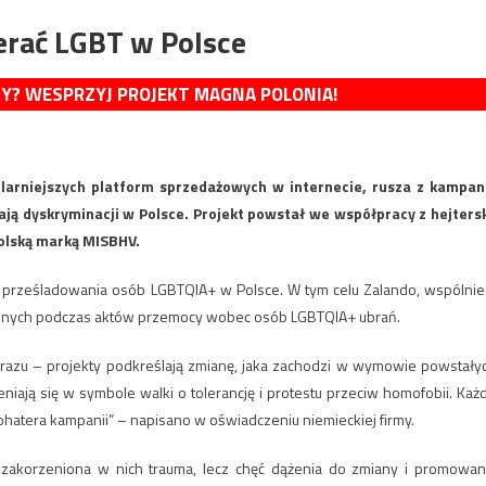
erać LGBT w Polsce
MY? WESPRZYJ PROJEKT MAGNA POLONIA!
larniejszych platform sprzedażowych w internecie, rusza z kampan
ją dyskryminacji w Polsce. Projekt powstał we współpracy z hejters
olską marką MISBHV.
 i prześladowania osób LGBTQIA+ w Polsce. W tym celu Zalando, wspólnie
zonych podczas aktów przemocy wobec osób LGBTQIA+ ubrań.
wyrazu – projekty podkreślają zmianę, jaka zachodzi w wymowie powstały
niają się w symbole walki o tolerancję i protestu przeciw homofobii. Każ
hatera kampanii” – napisano w oświadczeniu niemieckiej firmy.
 zakorzeniona w nich trauma, lecz chęć dążenia do zmiany i promowan