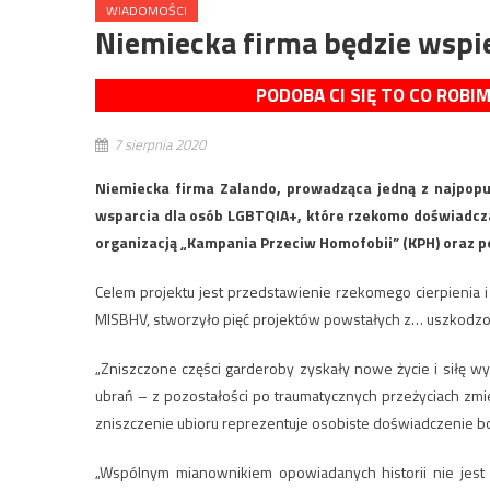
WIADOMOŚCI
Niemiecka firma będzie wspi
PODOBA CI SIĘ TO CO ROBI
7 sierpnia 2020
Niemiecka firma Zalando, prowadząca jedną z najpopu
wsparcia dla osób LGBTQIA+, które rzekomo doświadcza
organizacją „Kampania Przeciw Homofobii” (KPH) oraz p
Celem projektu jest przedstawienie rzekomego cierpienia
MISBHV, stworzyło pięć projektów powstałych z… uszkod
„Zniszczone części garderoby zyskały nowe życie i siłę 
ubrań – z pozostałości po traumatycznych przeżyciach zmie
zniszczenie ubioru reprezentuje osobiste doświadczenie bo
„Wspólnym mianownikiem opowiadanych historii nie jest