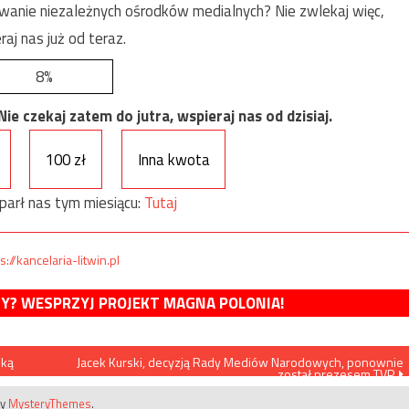
anie niezależnych ośrodków medialnych? Nie zwlekaj więc,
raj nas już od teraz.
8%
e czekaj zatem do jutra, wspieraj nas od dzisiaj.
100 zł
Inna kwota
parł nas tym miesiącu:
Tutaj
s://kancelaria-litwin.pl
MY? WESPRZYJ PROJEKT MAGNA POLONIA!
ską
Jacek Kurski, decyzją Rady Mediów Narodowych, ponownie
został prezesem TVP
by
MysteryThemes
.