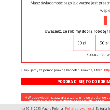
Masz świadomość tego jak ważne jest przetrw
wspie
Uważasz, że robimy dobrą robotę? Ni
30 zł
50 zł
Zobacz kto w
Dziękujemy za pomoc prawną Kancelarii Prawnej Litwin:
http
PODOBA CI SIĘ TO CO ROBI
Nawigacja
W odpowiedzi na zawartą wczoraj umowę grecko-egip
Turcja wznawia prace wiertnicze na spornych wodach
wpisu
(c) 2016-2023 Magna Polonia
|
Polityka prywatności
|
Editorial 