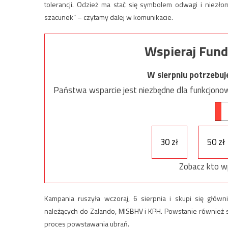
tolerancji. Odzież ma stać się symbolem odwagi i niezł
szacunek” – czytamy dalej w komunikacie.
Wspieraj Fund
W sierpniu potrzebu
Państwa wsparcie jest niezbędne dla funkcjonow
30 zł
50 zł
Zobacz kto w
Kampania ruszyła wczoraj, 6 sierpnia i skupi się głó
należących do Zalando, MISBHV i KPH. Powstanie również 
proces powstawania ubrań.