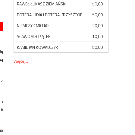
PAWEŁ ŁUKASZ ZIEMIAŃSKI
50,00
POTERA LIDIA i POTERA KRZYSZTOF
50,00
NIEMCZYK MICHAŁ
20,00
SŁAWOMIR PIĄTEK
10,00
KAMIL JAN KOWALCZYK
50,00
ią
ką
Więcej...
 z
ch
de
ia