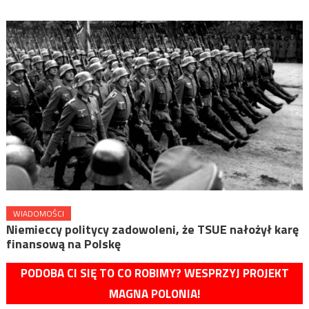
WIADOMOŚCI
Niemieccy politycy zadowoleni, że TSUE nałożył karę
finansową na Polskę
PODOBA CI SIĘ TO CO ROBIMY? WESPRZYJ PROJEKT
MAGNA POLONIA!