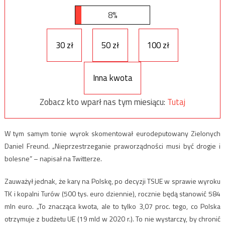
8%
30 zł
50 zł
100 zł
Inna kwota
Zobacz kto wparł nas tym miesiącu:
Tutaj
W tym samym tonie wyrok skomentował eurodeputowany Zielonych
Daniel Freund. „Nieprzestrzeganie praworządności musi być drogie i
bolesne” – napisał na Twitterze.
Zauważył jednak, że kary na Polskę, po decyzji TSUE w sprawie wyroku
TK i kopalni Turów (500 tys. euro dziennie), rocznie będą stanowić 584
mln euro. „To znacząca kwota, ale to tylko 3,07 proc. tego, co Polska
otrzymuje z budżetu UE (19 mld w 2020 r.). To nie wystarczy, by chronić