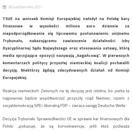
28 października 2021
TSUE na wniosek Komisji Europejskiej nałożył na Polskę kary
finansowe w wysokości miliona euro dziennie za
niepodporządkowanie się lipcowemu postanowieniu unijnemu
Trybunału, nakazującemu zawieszenie działalności Izby
Dyscyplinarnej Sądu Najwyższego oraz stosowania ustawy, którą
media sprzyjające opozycji nazywają „kagańcową”. W pierwszych
komentarzach politycy przyszłej niemieckiej koalicji pochwalili
decyzję. Niektórzy żądają zdecydowanych działań od Komisji
Europejskiej.
Reakcja niemieckich Zielonych na tę decyzję jest istotna, bo partia ta
najpewniej będzie współtworzyć przyszły rząd Niemiec, razem z
socjaldemokracją SPD i liberalną FDP – zwraca uwagę Deutsche Welle.
Decyzja Trybunału Sprawiedliwości UE w sprawie kar finansowych dla
Polski „pokazuje, że są konsekwencje, jeśli ktoś podważa