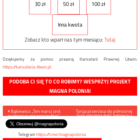
30 zł
50 zł
100 zł
Inna kwota
Zobacz kto wparł nas tym miesiącu:
Tutaj
Dziękujemy za pomoc prawną Kancelarii Prawnej Litwin:
https://kancelaria-litwin.pl
PODOBA CI SIĘ TO CO ROBIMY? WESPRZYJ PROJEKT
MAGNA POLONIA!
Nawigacja
Bąkiewicz: „Ten marsz jest
Turcja przerzuca do północnej
Syrii ogromną ilość żołnierzy i
ważniejszy niż poprzednie”
sprzętu wojskowego
wpisu
Telegram
https://t.me/magnapolonia