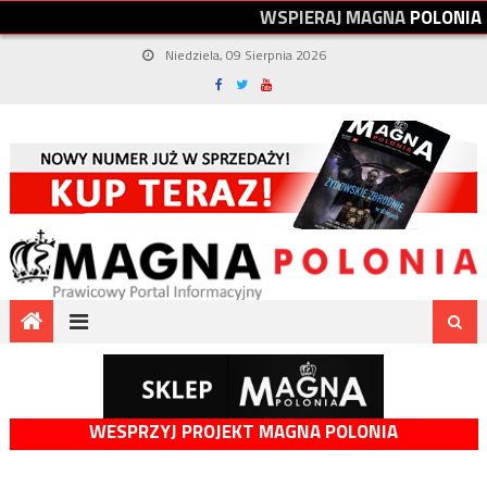
W
S
P
I
E
R
A
J
M
A
G
N
A
P
O
L
O
N
I
A
Niedziela, 09 Sierpnia 2026
WESPRZYJ PROJEKT MAGNA POLONIA