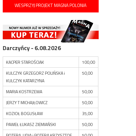
WESPRZYJ PROJEKT MAGNA POLONIA
Darczyńcy - 6.08.2026
KACPER STAROŚCIAK
100,00
KULCZYK GRZEGORZ POLIŃSKA i
50,00
KULCZYK KATARZYNA
MARIA KOSTRZEWA
50,00
JERZY T MICHAJŁOWICZ
50,00
KOZIOŁ BOGUSŁAW
35,00
PAWEŁ ŁUKASZ ZIEMIAŃSKI
50,00
POTERA LIDIA i POTERA KRZYSZTOF
50,00