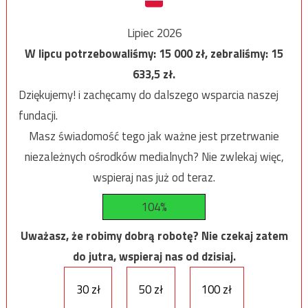
Lipiec 2026
W lipcu potrzebowaliśmy:
15 000
zł, zebraliśmy:
15
633,5
zł.
Dziękujemy! i zachęcamy do dalszego wsparcia naszej
fundacji.
Masz świadomość tego jak ważne jest przetrwanie
niezależnych ośrodków medialnych? Nie zwlekaj więc,
wspieraj nas już od teraz.
104%
Uważasz, że robimy dobrą robotę? Nie czekaj zatem
do jutra, wspieraj nas od dzisiaj.
30 zł
50 zł
100 zł