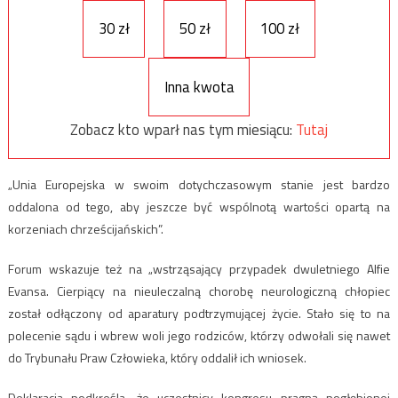
30 zł
50 zł
100 zł
Inna kwota
Zobacz kto wparł nas tym miesiącu:
Tutaj
„Unia Europejska w swoim dotychczasowym stanie jest bardzo
oddalona od tego, aby jeszcze być wspólnotą wartości opartą na
korzeniach chrześcijańskich”.
Forum wskazuje też na „wstrząsający przypadek dwuletniego Alfie
Evansa. Cierpiący na nieuleczalną chorobę neurologiczną chłopiec
został odłączony od aparatury podtrzymującej życie. Stało się to na
polecenie sądu i wbrew woli jego rodziców, którzy odwołali się nawet
do Trybunału Praw Człowieka, który oddalił ich wniosek.
Deklaracja podkreśla, że uczestnicy kongresu pragną pogłębionej