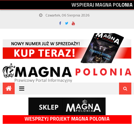
W
S
P
I
E
R
A
J
M
A
G
N
A
P
O
L
O
N
I
A
Czwartek, 06 Sierpnia 2026
WESPRZYJ PROJEKT MAGNA POLONIA