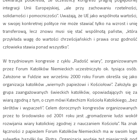
integracji Unii Europejskiej, „ale przy zachowaniu rzetelności,
solidarności i pomocniczości”. Uważają, że UE jako wspólnota wartości,
w swojej konkretnej polityce nie może stawiać tylko na wzrost i unię
transferową, lecz znowu musi się stać wspólnotą państw, „która
przykłada wagę do wartości chrześcijańskich i prawa oraz godność
człowieka stawia ponad wszystko”.
W trzydniowym kongresie z cyklu „Radość wiary”, zorganizowanym
przez Forum Katolików Niemieckich uczestniczyło ok. tysiąca osób.
Założone w Fuldzie we wrześniu 2000 roku Forum określa się jako
organizacja katolików „wiernych papieżowi i Kościołowi”. Założyła go
grupa zaangażowanych świeckich katolików, opowiadających się za
wiarą zgodną z tym, o czym mówi Katechizm Kościoła Katolickiego, „bez
skrótów i wypaczeń”. Celem dorocznych kongresów organizowanych
przez to środowisko od 2001 roku jest „gromadzenie ludzi wokół
rozwijania wiary katolickiej zgodnej z nauczaniem Kościoła”. Na znak
łączności z papieżem Forum Katolików Niemieckich ma w swoim logo
sylwetkę bazyliki św. Piotra. Organizacja wydaje też miesięcznik pod