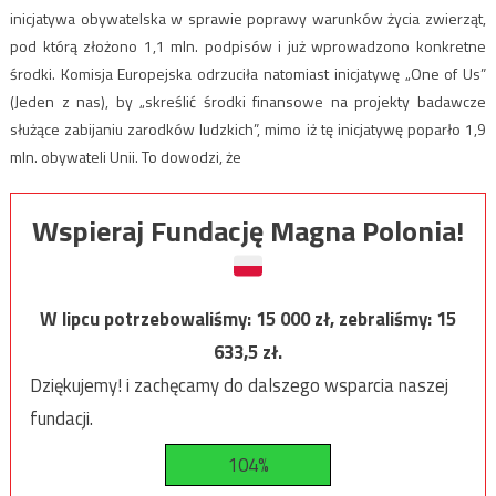
inicjatywa obywatelska w sprawie poprawy warunków życia zwierząt,
pod którą złożono 1,1 mln. podpisów i już wprowadzono konkretne
środki. Komisja Europejska odrzuciła natomiast inicjatywę „One of Us”
(Jeden z nas), by „skreślić środki finansowe na projekty badawcze
służące zabijaniu zarodków ludzkich”, mimo iż tę inicjatywę poparło 1,9
mln. obywateli Unii. To dowodzi, że
Wspieraj Fundację Magna Polonia!
W lipcu potrzebowaliśmy:
15 000
zł, zebraliśmy:
15
633,5
zł.
Dziękujemy! i zachęcamy do dalszego wsparcia naszej
fundacji.
104%