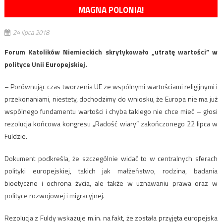
MAGNA POLONIA!
24 lipca 2018
Forum Katolików Niemieckich skrytykowało „utratę wartości” w
polityce Unii Europejskiej.
– Porównując czas tworzenia UE ze wspólnymi wartościami religijnymi i
przekonaniami, niestety, dochodzimy do wniosku, że Europa nie ma już
wspólnego fundamentu wartości i chyba takiego nie chce mieć – głosi
rezolucja końcowa kongresu „Radość wiary” zakończonego 22 lipca w
Fuldzie.
Dokument podkreśla, że szczególnie widać to w centralnych sferach
polityki europejskiej, takich jak małżeństwo, rodzina, badania
bioetyczne i ochrona życia, ale także w uznawaniu prawa oraz w
polityce rozwojowej i migracyjnej.
Rezolucja z Fuldy wskazuje m.in. na fakt, że została przyjęta europejska