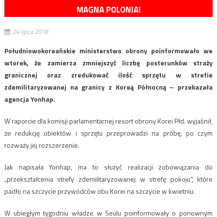
MAGNA POLONIA!
24 lipca 2018
Południowokoreańskie ministerstwo obrony poinformowało we
wtorek, że zamierza zmniejszyć liczbę posterunków straży
granicznej oraz zredukować ilość sprzętu w strefie
zdemilitaryzowanej na granicy z Koreą Północną – przekazała
agencja Yonhap.
W raporcie dla komisji parlamentarnej resort obrony Korei Płd. wyjaśnił,
że redukcję obiektów i sprzętu przeprowadzi na próbę, po czym
rozważy jej rozszerzenie.
Jak napisała Yonhap, ma to służyć realizacji zobowiązania do
„przekształcenia strefy zdemilitaryzowanej w strefę pokoju”, które
padło na szczycie przywódców obu Korei na szczycie w kwietniu.
W ubiegłym tygodniu władze w Seulu poinformowały o ponownym