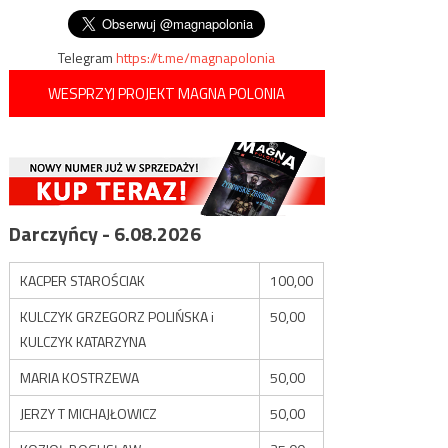
wpisu
Telegram
https://t.me/magnapolonia
WESPRZYJ PROJEKT MAGNA POLONIA
Darczyńcy - 6.08.2026
KACPER STAROŚCIAK
100,00
KULCZYK GRZEGORZ POLIŃSKA i
50,00
KULCZYK KATARZYNA
MARIA KOSTRZEWA
50,00
JERZY T MICHAJŁOWICZ
50,00