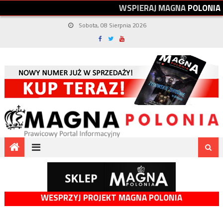
W
S
P
I
E
R
A
J
M
A
G
N
A
P
O
L
O
N
I
A
Sobota, 08 Sierpnia 2026
WESPRZYJ PROJEKT MAGNA POLONIA