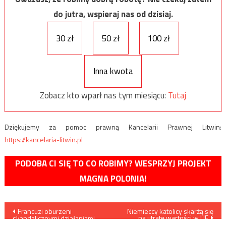
do jutra, wspieraj nas od dzisiaj.
30 zł
50 zł
100 zł
Inna kwota
Zobacz kto wparł nas tym miesiącu:
Tutaj
Dziękujemy za pomoc prawną Kancelarii Prawnej Litwin:
https://kancelaria-litwin.pl
PODOBA CI SIĘ TO CO ROBIMY? WESPRZYJ PROJEKT
MAGNA POLONIA!
Nawigacja
Francuzi oburzeni
Niemieccy katolicy skarżą się
na utratę wartości w UE
skandalicznymi działaniami
Jugendamtu