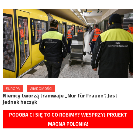
EUROPA
WIADOMOŚCI
Niemcy tworzą tramwaje „Nur für Frauen”. Jest
jednak haczyk
PODOBA CI SIĘ TO CO ROBIMY? WESPRZYJ PROJEKT
MAGNA POLONIA!