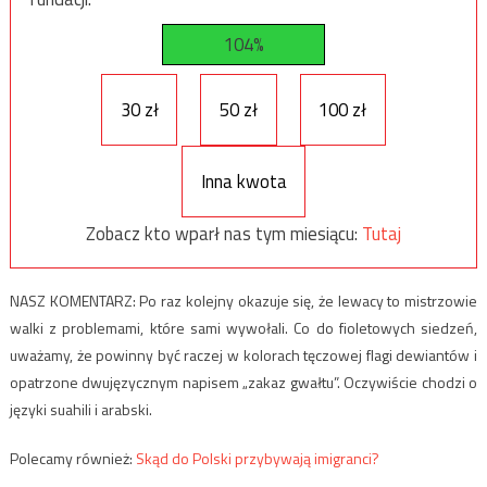
104%
30 zł
50 zł
100 zł
Inna kwota
Zobacz kto wparł nas tym miesiącu:
Tutaj
NASZ KOMENTARZ: Po raz kolejny okazuje się, że lewacy to mistrzowie
walki z problemami, które sami wywołali. Co do fioletowych siedzeń,
uważamy, że powinny być raczej w kolorach tęczowej flagi dewiantów i
opatrzone dwujęzycznym napisem „zakaz gwałtu”. Oczywiście chodzi o
języki suahili i arabski.
Polecamy również:
Skąd do Polski przybywają imigranci?