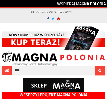
W
S
P
I
E
R
A
J
M
A
G
N
A
P
O
L
O
N
I
A
Czwartek, 06 Sierpnia 2026
WESPRZYJ PROJEKT MAGNA POLONIA