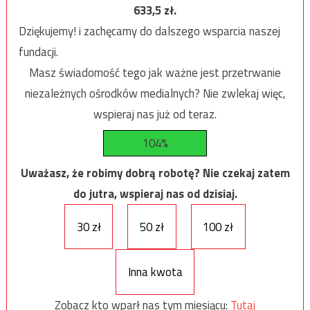
633,5
zł.
Dziękujemy! i zachęcamy do dalszego wsparcia naszej
fundacji.
Masz świadomość tego jak ważne jest przetrwanie
niezależnych ośrodków medialnych? Nie zwlekaj więc,
wspieraj nas już od teraz.
104%
Uważasz, że robimy dobrą robotę? Nie czekaj zatem
do jutra, wspieraj nas od dzisiaj.
30 zł
50 zł
100 zł
Inna kwota
Zobacz kto wparł nas tym miesiącu:
Tutaj