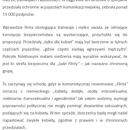
przedziały ochronne w pojazdach komunikacji miejskiej, zebrała ponad
15 000 podpisów.
Wprawdzie firma obsługująca tramwaje i metro uważa, że ​​istniejące
koncepcje bezpieczeństwa są wystarczające, przychyliła się do
propozycji. Przedziały „tylko dla kobiet” mają być tworzone w tylnych
częściach pojazdów, „gdzie często siadają agresywni mężczyźni”.
Pokryte fioletowymi matami siedzenia mają wyraźnie wskazywać, że
jest to strefa bezpieczna dla
„ludzi Flinty”
– jak nazwano chronioną
grupę.
Tu zaczynają się schody, gdyż w komunistycznej nowomowie
„Flinta”
oznacza z niemieckiego
„kobiety, lesbijki, osoby interseksualne,
niebinarne, transseksualne i agenderskie”.
Jak zatem widzimy, wymogi
poprawności politycznej nie mogły pominąć dewiantów seksualnych,
podających się za kobiety. W ten sposób, zboczeńcy będą mogli nadal
napastować zwykłe kobiety, zgodnie z prawem i w chronionych
przedziałach.