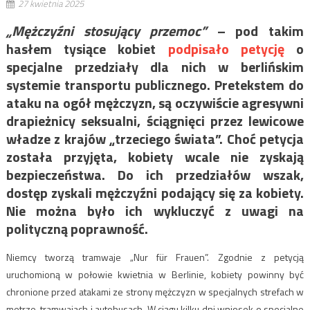
27 kwietnia 2025
„Mężczyźni stosujący przemoc”
– pod takim
hasłem tysiące kobiet
podpisało petycję
o
specjalne przedziały dla nich w berlińskim
systemie transportu publicznego. Pretekstem do
ataku na ogół mężczyzn, są oczywiście agresywni
drapieżnicy seksualni, ściągnięci przez lewicowe
władze z krajów „trzeciego świata”. Choć petycja
została przyjęta, kobiety wcale nie zyskają
bezpieczeństwa. Do ich przedziałów wszak,
dostęp zyskali mężczyźni podający się za kobiety.
Nie można było ich wykluczyć z uwagi na
polityczną poprawność.
Niemcy tworzą tramwaje „Nur für Frauen”. Zgodnie z petycją
uruchomioną w połowie kwietnia w Berlinie, kobiety powinny być
chronione przed atakami ze strony mężczyzn w specjalnych strefach w
metrze, tramwajach i autobusach. W ciągu kilku dni wniosek o specjalne