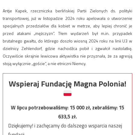
Antje Kapek, rzeczniczka berlińskiej Partii Zielonych ds. polityki
transportowej, już w listopadzie 2024 roku apelowała o utworzenie
specjalnych przedziałów dla kobiet w metrze, aby lepiej chronić je
przed atakami „mężczyzn”. Tłem wydarzeń był m.in. przypadek
brutalnego gwałtu, do którego doszło wiosną 2024 roku na linii U3 w
dzielnicy Zehlendorf, gdzie nachodźca pobił i zgwałcił nastolatkę.
Oczywiście skrajnie lewicowa aktywistka nie przyznała, że za agresją
stoją wyłącznie „goście”, a nie etniczni Niemcy.
Wspieraj Fundację Magna Polonia!
W lipcu potrzebowaliśmy:
15 000
zł, zebraliśmy:
15
633,5
zł.
Dziękujemy! i zachęcamy do dalszego wsparcia naszej
fundacji.