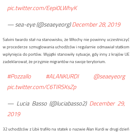
pic.twitter.com/Eepi0LWhyK
— sea-eye (@seaeyeorg)
December 28, 2019
Salvini twardo stał na stanowisku, że Włochy nie powinny uczestniczyć
w procederze szmuglowania uchodźców i regularnie odmawiał statkom
wpłynięcia do portów. Wyjątki stanowiły sytuacje, gdy inny z krajów UE
zadeklarował, że przyjmie migrantów na swoje terytorium.
#Pozzallo
#ALANKURDI
@seaeyeorg
pic.twitter.com/C6TIRSKsZp
— Lucia Basso (@luciabasso2)
December 29,
2019
32 uchodźców z Libii trafiło na statek o nazwie Alan Kurdi w drugi dzień