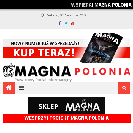
W
S
P
I
E
R
A
J
M
A
G
N
A
P
O
L
O
N
I
A
Sobota, 08 Sierpnia 2026
WESPRZYJ PROJEKT MAGNA POLONIA