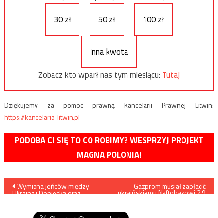
30 zł
50 zł
100 zł
Inna kwota
Zobacz kto wparł nas tym miesiącu:
Tutaj
Dziękujemy za pomoc prawną Kancelarii Prawnej Litwin:
https://kancelaria-litwin.pl
PODOBA CI SIĘ TO CO ROBIMY? WESPRZYJ PROJEKT
MAGNA POLONIA!
Nawigacja
Wymiana jeńców między
Gazprom musiał zapłacić
ukraińskiemu Naftohazowi 2,9
Ukrainą i Doniecką oraz
mld dol odszkodowania
wpisu
Ługańską Republikami
Ludowymi