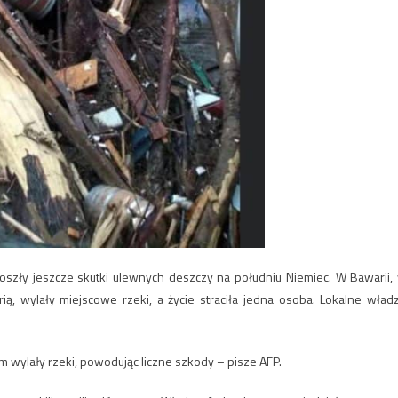
oszły jeszcze skutki ulewnych deszczy na południu Niemiec. W Bawarii,
ią, wylały miejscowe rzeki, a życie straciła jedna osoba. Lokalne wład
 wylały rzeki, powodując liczne szkody – pisze AFP.