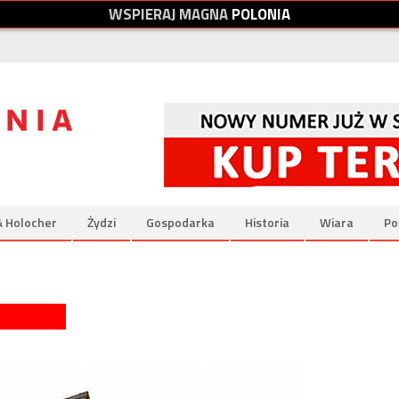
W
S
P
I
E
R
A
J
M
A
G
N
A
P
O
L
O
N
I
A
& Holocher
Żydzi
Gospodarka
Historia
Wiara
Po