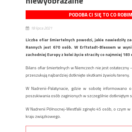
niewyobrażalne
PODOBA CI SIĘ TO CO ROBI
18 lipca 2021
Liczba ofiar śmiertelnych powodzi, jakie nawiedziły z
Rannych jest 670 osób. W Erftstadt-Blessem w wyni
zachodniej Europy z kolei życie straciły co najmniej 183
Bilans ofiar śmiertelnych w Niemczech nie jest ostateczny 
przeszukują najbardziej dotknięte skutkami żywiołu tereny.
W Nadrenii-Palatynacie, gdzie w sobotę informowano o 
poszukiwania osób zaginionych w szczególnie dotkniętym s
W Nadrenii Północnej-Westfalii zginęło 45 osób, o czym
kraju związkowego.