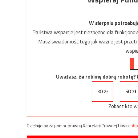
W sierpniu potrzebu
Państwa wsparcie jest niezbędne dla funkcjonow
Masz świadomość tego jak ważne jest przetrw
wspie
Uważasz, że robimy dobrą robotę? Ni
30 zł
50 zł
Zobacz kto w
Dziękujemy za pomoc prawną Kancelarii Prawnej Litwin:
http