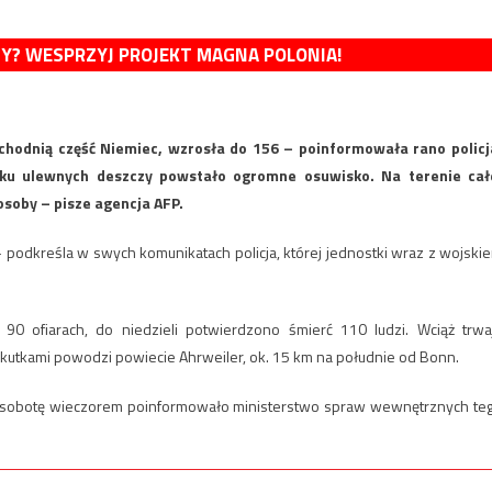
MY? WESPRZYJ PROJEKT MAGNA POLONIA!
achodnią część Niemiec, wzrosła do 156 – poinformowała rano policj
ku ulewnych deszczy powstało ogromne osuwisko. Na terenie cał
 osoby – pisze agencja AFP.
– podkreśla w swych komunikatach policja, której jednostki wraz z wojski
90 ofiarach, do niedzieli potwierdzono śmierć 110 ludzi. Wciąż trwa
kutkami powodzi powiecie Ahrweiler, ok. 15 km na południe od Bonn.
 w sobotę wieczorem poinformowało ministerstwo spraw wewnętrznych te