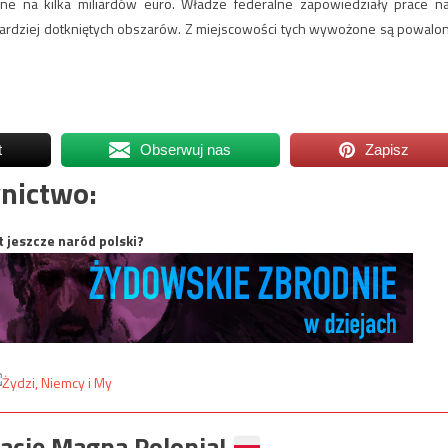
 na kilka miliardów euro. Władze federalne zapowiedziały prace n
rdziej dotkniętych obszarów. Z miejscowości tych wywożone są powalo
t
Obserwuj nas
Zapisz
nictwo:
t jeszcze naród polski?
ację Magna Polonia!