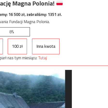
ację Magna Polonia!
jemy:
16 500
zł, zebraliśmy:
1351
zł.
ania Fundacji Magna Polonia.
8%
100 zł
Inna kwota
parł nas tym miesiącu:
Tutaj