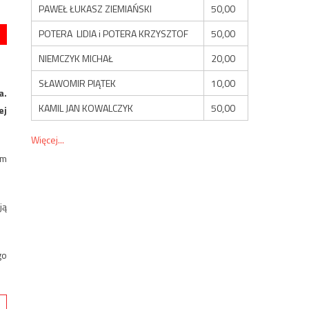
PAWEŁ ŁUKASZ ZIEMIAŃSKI
50,00
POTERA LIDIA i POTERA KRZYSZTOF
50,00
NIEMCZYK MICHAŁ
20,00
SŁAWOMIR PIĄTEK
10,00
a.
KAMIL JAN KOWALCZYK
50,00
ej
Więcej...
em
ją
go