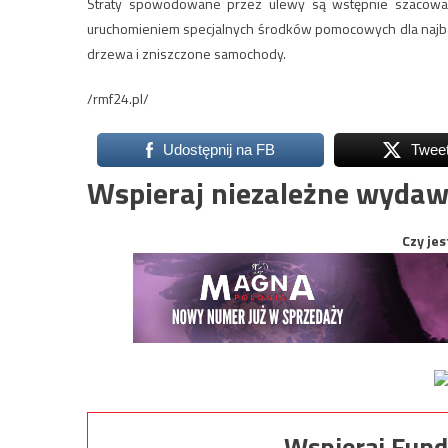
Straty spowodowane przez ulewy są wstępnie szacowane
uruchomieniem specjalnych środków pomocowych dla najba
drzewa i zniszczone samochody.
/rmf24.pl/
Udostępnij na FB
Twee
Wspieraj niezależne wydaw
Czy jes
Wspieraj Fund