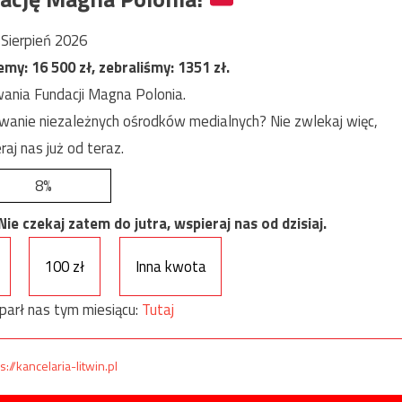
Sierpień 2026
jemy:
16 500
zł, zebraliśmy:
1351
zł.
ania Fundacji Magna Polonia.
anie niezależnych ośrodków medialnych? Nie zwlekaj więc,
raj nas już od teraz.
8%
e czekaj zatem do jutra, wspieraj nas od dzisiaj.
100 zł
Inna kwota
parł nas tym miesiącu:
Tutaj
s://kancelaria-litwin.pl