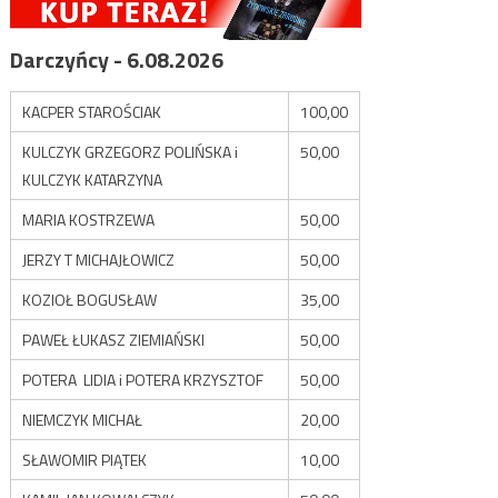
Darczyńcy - 6.08.2026
KACPER STAROŚCIAK
100,00
KULCZYK GRZEGORZ POLIŃSKA i
50,00
KULCZYK KATARZYNA
MARIA KOSTRZEWA
50,00
JERZY T MICHAJŁOWICZ
50,00
KOZIOŁ BOGUSŁAW
35,00
PAWEŁ ŁUKASZ ZIEMIAŃSKI
50,00
POTERA LIDIA i POTERA KRZYSZTOF
50,00
NIEMCZYK MICHAŁ
20,00
SŁAWOMIR PIĄTEK
10,00