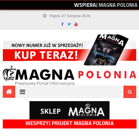
W
S
P
I
E
R
A
J
M
A
G
N
A
P
O
L
O
N
I
A
Piątek, 07 Sierpnia 2026
WESPRZYJ PROJEKT MAGNA POLONIA