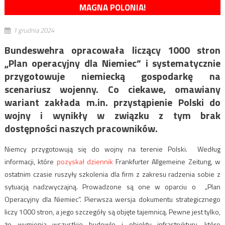
MAGNA POLONIA!
1 grudnia 2024
Bundeswehra opracowała liczący 1000 stron
„Plan operacyjny dla Niemiec” i systematycznie
przygotowuje niemiecką gospodarkę na
scenariusz wojenny. Co ciekawe, omawiany
wariant zakłada m.in. przystąpienie Polski do
wojny i wynikły w związku z tym brak
dostępności naszych pracowników.
Niemcy przygotowują się do wojny na terenie Polski. Według
informacji, które
pozyskał dziennik
Frankfurter Allgemeine Zeitung, w
ostatnim czasie ruszyły szkolenia dla firm z zakresu radzenia sobie z
sytuacją nadzwyczajną. Prowadzone są one w oparciu o „Plan
Operacyjny dla Niemiec”. Pierwsza wersja dokumentu strategicznego
liczy 1000 stron, a jego szczegóły są objęte tajemnicą. Pewne jest tylko,
że wymienia wszystkie budowle i obiekty infrastruktury, które