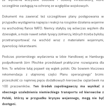
szczególnie zasługują na ochronę ze względów wojskowych.
Dokument ma zawierać też szczegółowe plany postępowania w
przypadku wystąpienia napięcia i reakcji na rosyjskie działania wojenne
na wschodniej flance NATO. Niemcy stałyby się wówczas węzłem dla
dziesiątek, a może nawet setek tysięcy żołnierzy, których trzeba byłoby
przetransportować na wschód wraz z materiałami wojennymi,
żywnością i lekarstwami.
Podczas pionierskiego wydarzenia w Izbie Handlowej w Hamburgu
podpułkownik Jörn Plischke przedstawił praktyczne rozwiązania dla
firm. To właśnie tutaj pojawił się wątek polski. Oto bowiem kluczowa
rekomendacja z utajnionej części Planu operacyjnego” brzmi:
przeszkolić co najmniej pięciu dodatkowych kierowców ciężarówek na
100 pracowników.
Ten środek zapobiegawczy ma wynikać z
obecnego uzależnienia niemieckiego transportu od kierowców z
Polski, którzy w przypadku kryzysu wojennego, mogą nie być
dostępni.