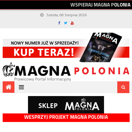
W
S
P
I
E
R
A
J
M
A
G
N
A
P
O
L
O
N
I
A
Sobota, 08 Sierpnia 2026
WESPRZYJ PROJEKT MAGNA POLONIA