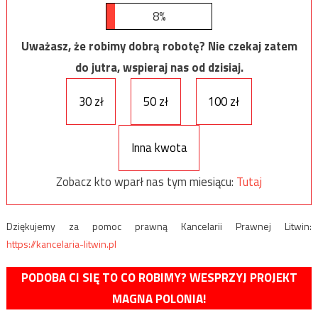
8%
Uważasz, że robimy dobrą robotę? Nie czekaj zatem
do jutra, wspieraj nas od dzisiaj.
30 zł
50 zł
100 zł
Inna kwota
Zobacz kto wparł nas tym miesiącu:
Tutaj
Dziękujemy za pomoc prawną Kancelarii Prawnej Litwin:
https://kancelaria-litwin.pl
PODOBA CI SIĘ TO CO ROBIMY? WESPRZYJ PROJEKT
MAGNA POLONIA!