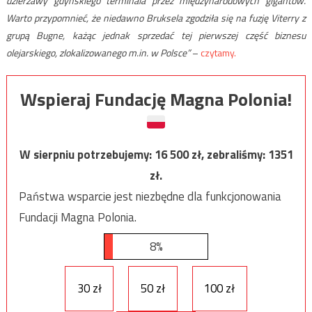
dzierżawy gdyńskiego terminala przez międzynarodowych gigantów.
Warto przypomnieć, że niedawno Bruksela zgodziła się na fuzję Viterry z
grupą Bugne, każąc jednak sprzedać tej pierwszej część biznesu
olejarskiego, zlokalizowanego m.in. w Polsce”
–
czytamy.
Wspieraj Fundację Magna Polonia!
W sierpniu potrzebujemy:
16 500
zł, zebraliśmy:
1351
zł.
Państwa wsparcie jest niezbędne dla funkcjonowania
Fundacji Magna Polonia.
8%
30 zł
50 zł
100 zł