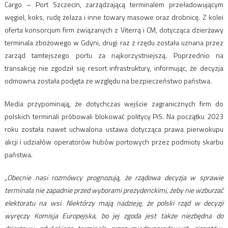
Cargo – Port Szczecin, zarządzającą terminalem przeładowującym
węgiel, koks, rudę żelaza i inne towary masowe oraz drobnicę. Z kolei
oferta konsorcjum firm związanych z Viterrą i CM, dotycząca dzierżawy
terminala zbożowego w Gdyni, drugi raz z rzędu została uznana przez
zarząd tamtejszego portu za najkorzystniejszą. Poprzednio na
transakcję nie zgodził się resort infrastruktury, informując, że decyzja
odmowna została podjęta ze względu na bezpieczeństwo państwa.
Media przypominają, że dotychczas wejście zagranicznych firm do
polskich terminali próbowali blokować politycy PiS. Na początku 2023
roku została nawet uchwalona ustawa dotycząca prawa pierwokupu
akcji i udziałów operatorów hubów portowych przez podmioty skarbu
państwa.
„Obecnie nasi rozmówcy prognozują, że rządowa decyzja w sprawie
terminala nie zapadnie przed wyborami prezydenckimi, żeby nie wzburzać
elektoratu na wsi. Niektórzy mają nadzieję, że polski rząd w decyzji
wyręczy Komisja Europejska, bo jej zgoda jest także niezbędna do