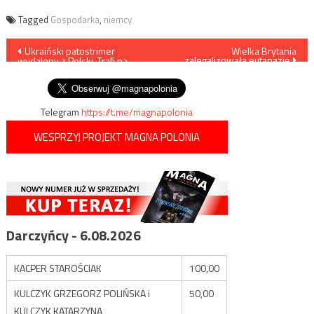
Tagged
Gospodarka
,
niemcy
Nawigacja
Ukraiński patostrimer
Wielka Brytania
zalegalizowała eutanazję
wydalony z Polski. Trafi na
wpisu
front?
Telegram
https://t.me/magnapolonia
WESPRZYJ PROJEKT MAGNA POLONIA
Darczyńcy - 6.08.2026
KACPER STAROŚCIAK
100,00
KULCZYK GRZEGORZ POLIŃSKA i
50,00
KULCZYK KATARZYNA