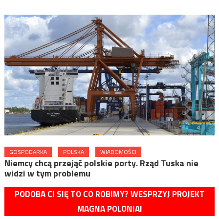
GOSPODARKA
POLSKA
WIADOMOŚCI
Niemcy chcą przejąć polskie porty. Rząd Tuska nie
widzi w tym problemu
PODOBA CI SIĘ TO CO ROBIMY? WESPRZYJ PROJEKT
MAGNA POLONIA!