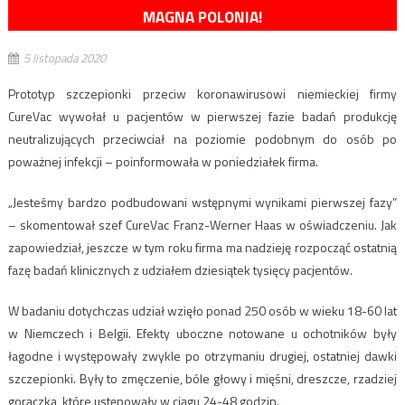
MAGNA POLONIA!
5 listopada 2020
Prototyp szczepionki przeciw koronawirusowi niemieckiej firmy
CureVac wywołał u pacjentów w pierwszej fazie badań produkcję
neutralizujących przeciwciał na poziomie podobnym do osób po
poważnej infekcji – poinformowała w poniedziałek firma.
„Jesteśmy bardzo podbudowani wstępnymi wynikami pierwszej fazy”
– skomentował szef CureVac Franz-Werner Haas w oświadczeniu. Jak
zapowiedział, jeszcze w tym roku firma ma nadzieję rozpocząć ostatnią
fazę badań klinicznych z udziałem dziesiątek tysięcy pacjentów.
W badaniu dotychczas udział wzięło ponad 250 osób w wieku 18-60 lat
w Niemczech i Belgii. Efekty uboczne notowane u ochotników były
łagodne i występowały zwykle po otrzymaniu drugiej, ostatniej dawki
szczepionki. Były to zmęczenie, bóle głowy i mięśni, dreszcze, rzadziej
gorączka, które ustępowały w ciągu 24-48 godzin.