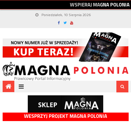
W
S
P
I
E
R
A
J
M
A
G
N
A
P
O
L
O
N
I
A
Poniedziałek, 10 Sierpnia 2026
WESPRZYJ PROJEKT MAGNA POLONIA