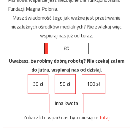
Państwa wsparcie jest niezbędne dla funkcjonowania
Fundacji Magna Polonia.
Masz świadomość tego jak ważne jest przetrwanie
niezależnych ośrodków medialnych? Nie zwlekaj więc,
wspieraj nas już od teraz.
8%
Uważasz, że robimy dobrą robotę? Nie czekaj zatem
do jutra, wspieraj nas od dzisiaj.
30 zł
50 zł
100 zł
Inna kwota
Zobacz kto wparł nas tym miesiącu:
Tutaj