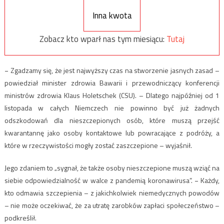
Inna kwota
Zobacz kto wparł nas tym miesiącu:
Tutaj
− Zgadzamy się, że jest najwyższy czas na stworzenie jasnych zasad –
powiedział minister zdrowia Bawarii i przewodniczący konferencji
ministrów zdrowia Klaus Holetschek (CSU). – Dlatego najpóźniej od 1
listopada w całych Niemczech nie powinno być już żadnych
odszkodowań dla nieszczepionych osób, które muszą przejść
kwarantannę jako osoby kontaktowe lub powracające z podróży, a
które w rzeczywistości mogły zostać zaszczepione – wyjaśnił.
Jego zdaniem to „sygnał, że także osoby nieszczepione muszą wziąć na
siebie odpowiedzialność w walce z pandemią koronawirusa”. − Każdy,
kto odmawia szczepienia – z jakichkolwiek niemedycznych powodów
– nie może oczekiwać, że za utratę zarobków zapłaci społeczeństwo –
podkreślił.