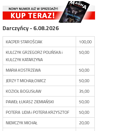
Darczyńcy - 6.08.2026
KACPER STAROŚCIAK
100,00
KULCZYK GRZEGORZ POLIŃSKA i
50,00
KULCZYK KATARZYNA
MARIA KOSTRZEWA
50,00
JERZY T MICHAJŁOWICZ
50,00
KOZIOŁ BOGUSŁAW
35,00
PAWEŁ ŁUKASZ ZIEMIAŃSKI
50,00
POTERA LIDIA i POTERA KRZYSZTOF
50,00
NIEMCZYK MICHAŁ
20,00