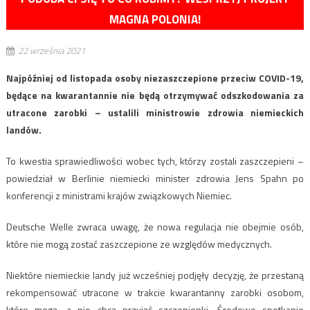
MAGNA POLONIA!
22 września 2021
Najpóźniej od listopada osoby niezaszczepione przeciw COVID-19,
będące na kwarantannie nie będą otrzymywać odszkodowania za
utracone zarobki – ustalili ministrowie zdrowia niemieckich
landów.
To kwestia sprawiedliwości wobec tych, którzy zostali zaszczepieni –
powiedział w Berlinie niemiecki minister zdrowia Jens Spahn po
konferencji z ministrami krajów związkowych Niemiec.
Deutsche Welle zwraca uwagę, że nowa regulacja nie obejmie osób,
które nie mogą zostać zaszczepione ze względów medycznych.
Niektóre niemieckie landy już wcześniej podjęły decyzję, że przestaną
rekompensować utracone w trakcie kwarantanny zarobki osobom,
które mogą, a nie chcą przyjąć szczepionki. Środowe spotkanie