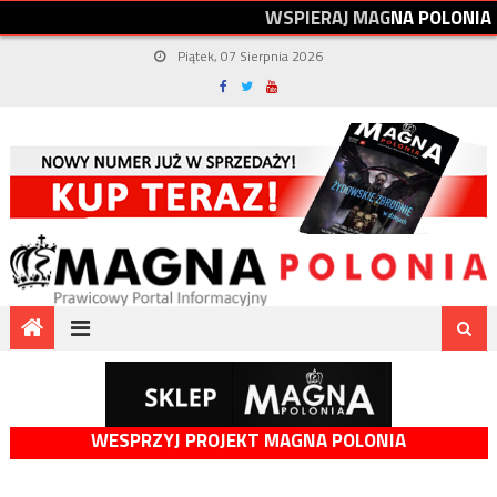
W
S
P
I
E
R
A
J
M
A
G
N
A
P
O
L
O
N
I
A
Piątek, 07 Sierpnia 2026
WESPRZYJ PROJEKT MAGNA POLONIA