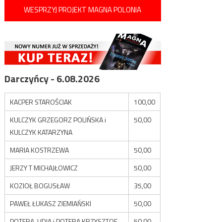
WESPRZYJ PROJEKT MAGNA POLONIA
Darczyńcy - 6.08.2026
KACPER STAROŚCIAK
100,00
KULCZYK GRZEGORZ POLIŃSKA i
50,00
KULCZYK KATARZYNA
MARIA KOSTRZEWA
50,00
JERZY T MICHAJŁOWICZ
50,00
KOZIOŁ BOGUSŁAW
35,00
PAWEŁ ŁUKASZ ZIEMIAŃSKI
50,00
POTERA LIDIA i POTERA KRZYSZTOF
50,00