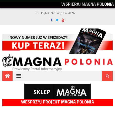
W
S
P
I
E
R
A
J
M
A
G
N
A
P
O
L
O
N
I
A
Piątek, 07 Sierpnia 2026
WESPRZYJ PROJEKT MAGNA POLONIA