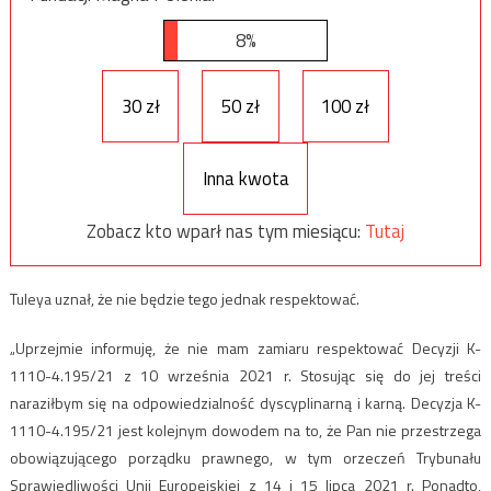
8%
30 zł
50 zł
100 zł
Inna kwota
Zobacz kto wparł nas tym miesiącu:
Tutaj
Tuleya uznał, że nie będzie tego jednak respektować.
„Uprzejmie informuję, że nie mam zamiaru respektować Decyzji K-
1110-4.195/21 z 10 września 2021 r. Stosując się do jej treści
naraziłbym się na odpowiedzialność dyscyplinarną i karną. Decyzja K-
1110-4.195/21 jest kolejnym dowodem na to, że Pan nie przestrzega
obowiązującego porządku prawnego, w tym orzeczeń Trybunału
Sprawiedliwości Unii Europejskiej z 14 i 15 lipca 2021 r. Ponadto,