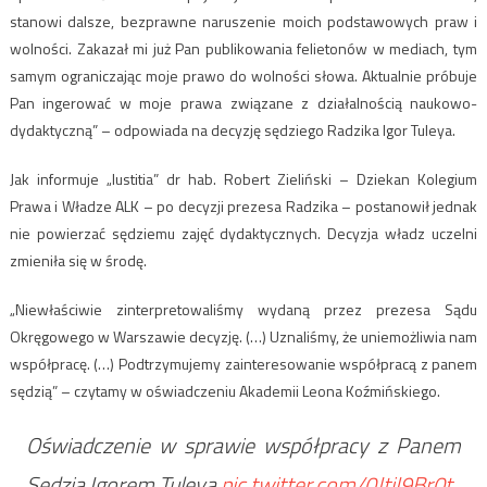
stanowi dalsze, bezprawne naruszenie moich podstawowych praw i
wolności. Zakazał mi już Pan publikowania felietonów w mediach, tym
samym ograniczając moje prawo do wolności słowa. Aktualnie próbuje
Pan ingerować w moje prawa związane z działalnością naukowo-
dydaktyczną” – odpowiada na decyzję sędziego Radzika Igor Tuleya.
Jak informuje „Iustitia” dr hab. Robert Zieliński – Dziekan Kolegium
Prawa i Władze ALK – po decyzji prezesa Radzika – postanowił jednak
nie powierzać sędziemu zajęć dydaktycznych. Decyzja władz uczelni
zmieniła się w środę.
„Niewłaściwie zinterpretowaliśmy wydaną przez prezesa Sądu
Okręgowego w Warszawie decyzję. (…) Uznaliśmy, że uniemożliwia nam
współpracę. (…) Podtrzymujemy zainteresowanie współpracą z panem
sędzią” – czytamy w oświadczeniu Akademii Leona Koźmińskiego.
Oświadczenie w sprawie współpracy z Panem
Sędzią Igorem Tuleyą
pic.twitter.com/0JtjI9Br0t