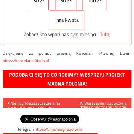
30 zł
50 zł
100 zł
Inna kwota
Zobacz kto wparł nas tym miesiącu:
Tutaj
Dziękujemy za pomoc prawną Kancelarii Prawnej Litwin:
https://kancelaria-litwin.pl
PODOBA CI SIĘ TO CO ROBIMY? WESPRZYJ PROJEKT
MAGNA POLONIA!
Nawigacja
Niemcy. Niezaszczepieni na
W Warszawie rozpoczyna
działalność hostel „Nur für
kwarantannie nie dostaną
LGBTQI+”
wpisu
pieniędzy
Telegram
https://t.me/magnapolonia