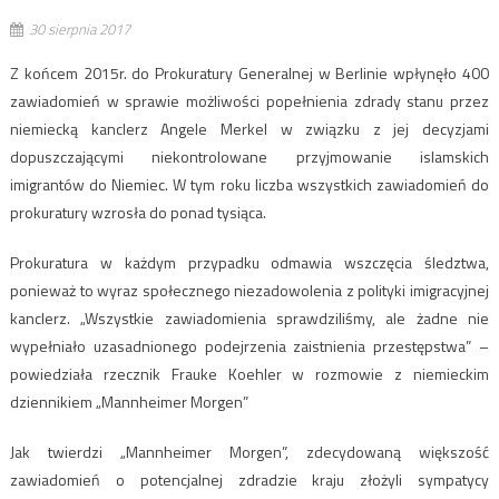
30 sierpnia 2017
Z końcem 2015r. do Prokuratury Generalnej w Berlinie wpłynęło 400
zawiadomień w sprawie możliwości popełnienia zdrady stanu przez
niemiecką kanclerz Angele Merkel w związku z jej decyzjami
dopuszczającymi niekontrolowane przyjmowanie islamskich
imigrantów do Niemiec. W tym roku liczba wszystkich zawiadomień do
prokuratury wzrosła do ponad tysiąca.
Prokuratura w każdym przypadku odmawia wszczęcia śledztwa,
ponieważ to wyraz społecznego niezadowolenia z polityki imigracyjnej
kanclerz. „Wszystkie zawiadomienia sprawdziliśmy, ale żadne nie
wypełniało uzasadnionego podejrzenia zaistnienia przestępstwa” –
powiedziała rzecznik Frauke Koehler w rozmowie z niemieckim
dziennikiem „Mannheimer Morgen”
Jak twierdzi „Mannheimer Morgen”, zdecydowaną większość
zawiadomień o potencjalnej zdradzie kraju złożyli sympatycy