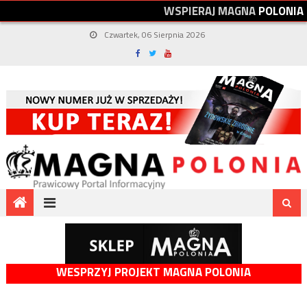
W
S
P
I
E
R
A
J
M
A
G
N
A
P
O
L
O
N
I
A
Czwartek, 06 Sierpnia 2026
WESPRZYJ PROJEKT MAGNA POLONIA