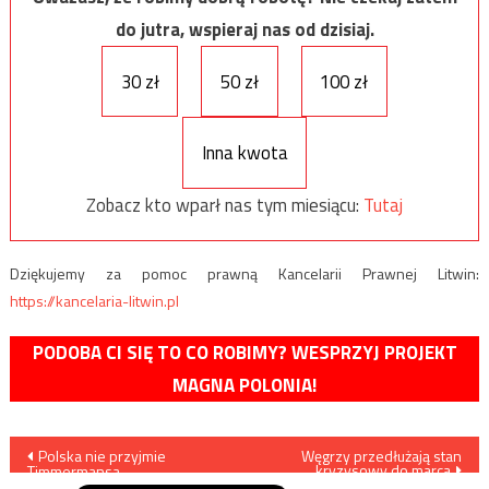
do jutra, wspieraj nas od dzisiaj.
30 zł
50 zł
100 zł
Inna kwota
Zobacz kto wparł nas tym miesiącu:
Tutaj
Dziękujemy za pomoc prawną Kancelarii Prawnej Litwin:
https://kancelaria-litwin.pl
PODOBA CI SIĘ TO CO ROBIMY? WESPRZYJ PROJEKT
MAGNA POLONIA!
Nawigacja
Polska nie przyjmie
Węgrzy przedłużają stan
kryzysowy do marca
Timmermansa