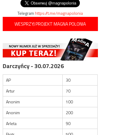
wpisu
Telegram
https://t.me/magnapolonia
WESPRZYJ PROJEKT MAGNA POLONIA
Darczyńcy - 30.07.2026
AP
30
Artur
70
Anonim
100
Anonim
200
Arleta
90
Piotr
500