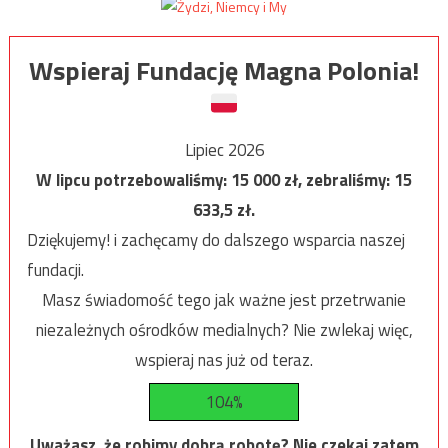
Wspieraj Fundację Magna Polonia!
Lipiec 2026
W lipcu potrzebowaliśmy:
15 000
zł, zebraliśmy:
15
633,5
zł.
Dziękujemy! i zachęcamy do dalszego wsparcia naszej
fundacji.
Masz świadomość tego jak ważne jest przetrwanie
niezależnych ośrodków medialnych? Nie zwlekaj więc,
wspieraj nas już od teraz.
104%
Uważasz, że robimy dobrą robotę? Nie czekaj zatem