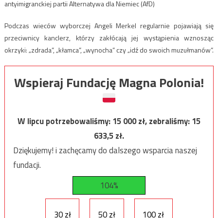
antyimigranckiej partii Alternatywa dla Niemiec (AfD)
Podczas wieców wyborczej Angeli Merkel regularnie pojawiają się
przeciwnicy kanclerz, którzy zakłócają jej wystąpienia wznosząc
okrzyki: „zdrada”, „kłamca”, „wynocha” czy „idź do swoich muzułmanów”.
Wspieraj Fundację Magna Polonia!
W lipcu potrzebowaliśmy:
15 000
zł, zebraliśmy:
15
633,5
zł.
Dziękujemy! i zachęcamy do dalszego wsparcia naszej
fundacji.
104%
30 zł
50 zł
100 zł