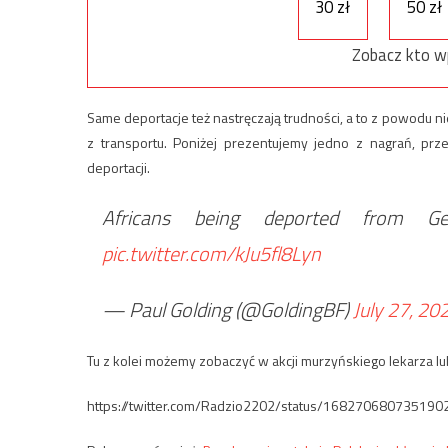
30 zł
50 zł
Zobacz kto w
Same deportacje też nastręczają trudności, a to z powodu 
z transportu. Poniżej prezentujemy jedno z nagrań, pr
deportacji.
Africans being deported from G
pic.twitter.com/kJu5fl8Lyn
— Paul Golding (@GoldingBF)
July 27, 20
Tu z kolei możemy zobaczyć w akcji murzyńskiego lekarza lub
https://twitter.com/Radzio2202/status/168270680735190