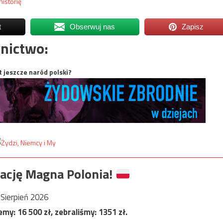
historię
t
Obserwuj nas
Zapisz
nictwo:
t jeszcze naród polski?
ację Magna Polonia!
Sierpień 2026
jemy:
16 500
zł, zebraliśmy:
1351
zł.