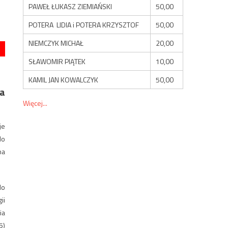
PAWEŁ ŁUKASZ ZIEMIAŃSKI
50,00
POTERA LIDIA i POTERA KRZYSZTOF
50,00
NIEMCZYK MICHAŁ
20,00
SŁAWOMIR PIĄTEK
10,00
KAMIL JAN KOWALCZYK
50,00
ia
Więcej...
je
do
na
do
ii
ia
5)