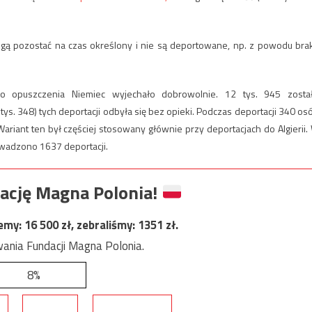
gą pozostać na czas określony i nie są deportowane, np. z powodu bra
 opuszczenia Niemiec wyjechało dobrowolnie. 12 tys. 945 zosta
s. 348) tych deportacji odbyła się bez opieki. Podczas deportacji 340 os
iant ten był częściej stosowany głównie przy deportacjach do Algierii.
owadzono 1637 deportacji.
ację Magna Polonia!
jemy:
16 500
zł, zebraliśmy:
1351
zł.
ania Fundacji Magna Polonia.
8%