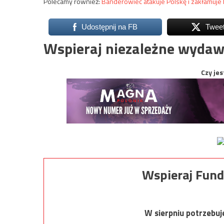
Polecamy również:
Banderowiec atakuje Polskę i zakłamuje 
Udostępnij na FB
Twee
Wspieraj niezależne wydaw
Czy jes
Wspieraj Fund
W sierpniu potrzebu