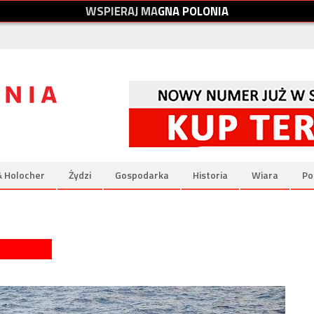
W
S
P
I
E
R
A
J
M
A
G
N
A
P
O
L
O
N
I
A
& Holocher
Żydzi
Gospodarka
Historia
Wiara
Po