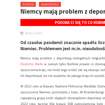
EUROPA
WIADOMOŚCI
Niemcy mają problem z depor
PODOBA CI SIĘ TO CO ROBI
29 lipca 2023
Od czasów pandemii znacznie spadła lic
Niemiec. Problemem jest m.in. nieudolno
Niemcy mają problem z deportacją nielegalnych imigrantó
Deutsche Welle
w samym tylko Berlinie prawie co dziesi
opuszczenia kraju, nie może tego zrobić. Jak się okazuje, l
ich deportować, bo nie wiadomo do jakiego kraju ich wysłać.
W 2022 roku w Bawarii, Nadrenii Północnej-Westfalii, Doln
opuszczenia Niemiec pochodziła z Iraku. W Brandenburgii
największą grupę osób objętych obowiązkiem deportacji s
2022 roku, łącznie 304 tysiące 308 cudzoziemców był