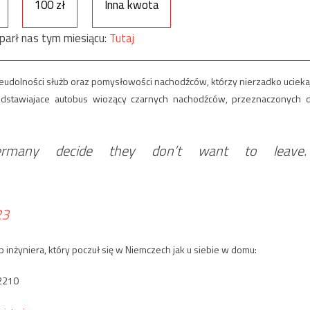
100 zł
Inna kwota
parł nas tym miesiącu:
Tutaj
nieudolności służb oraz pomysłowości nachodźców, którzy nierzadko ucieka
zedstawiajace autobus wiozący czarnych nachodźców, przeznaczonych 
ermany decide they don’t want to leave.
23
 inżyniera, który poczuł się w Niemczech jak u siebie w domu:
2210