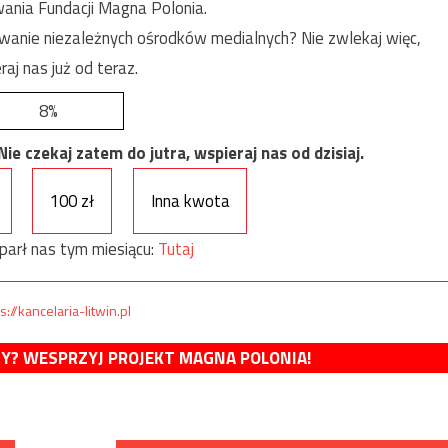
ania Fundacji Magna Polonia.
anie niezależnych ośrodków medialnych? Nie zwlekaj więc,
raj nas już od teraz.
8%
e czekaj zatem do jutra, wspieraj nas od dzisiaj.
100 zł
Inna kwota
parł nas tym miesiącu:
Tutaj
s://kancelaria-litwin.pl
MY? WESPRZYJ PROJEKT MAGNA POLONIA!