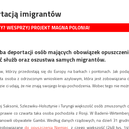
tacją imigrantów
MY? WESPRZYJ PROJEKT MAGNA POLONIA!
zba deportacji osób mających obowiązek opuszczen
ść służb oraz oszustwa samych migrantów.
w, którzy przedostają się do Europy na barkach i pontonach. Jak poda
ąta osoba z odrzuconym wnioskiem azylowym, która jest zobowiązana 
udzie ci udają, że nie znają swojego kraju pochodzenia. Wobec tego nie moż
ej Saksonii, Szlezwiku-Holsztynie i Turyngii większość osób zmuszonych 
 prawie co czwarta taka osoba pochodziła z Rosji. W Badenii-Wirtemberg
tanowili obywatele Gambii. Według danych rządowych, na dzień 31 grudn
o zobowiązane
do opuszczenia Niemiec,
z czego większość (248 tys. 14