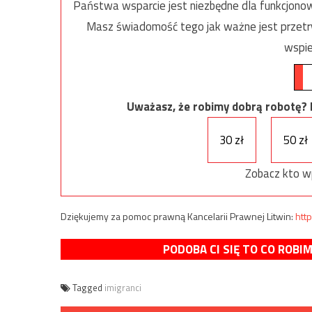
Państwa wsparcie jest niezbędne dla funkcjonow
Masz świadomość tego jak ważne jest przetrw
wspie
Uważasz, że robimy dobrą robotę? Ni
30 zł
50 zł
Zobacz kto w
Dziękujemy za pomoc prawną Kancelarii Prawnej Litwin:
http
PODOBA CI SIĘ TO CO ROBI
Tagged
imigranci