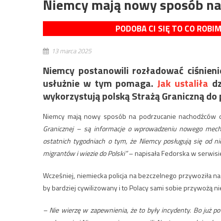
Niemcy mają nowy sposób na
PODOBA CI SIĘ TO CO ROBI
13 marca 2025
Niemcy postanowili rozładować ciśnieni
usłużnie w tym pomaga.
Jak ustaliła
dz
wykorzystują polską Strażą Graniczną do
Niemcy mają nowy sposób na podrzucanie nachodźców d
Granicznej – są informacje o wprowadzeniu nowego mecha
ostatnich tygodniach o tym, że Niemcy posługują się od ni
migrantów i wiezie do Polski”
– napisała Fedorska w serwisie
Wcześniej, niemiecka policja na bezczelnego przywoziła na
by bardziej cywilizowany i to Polacy sami sobie przywożą n
– Nie wierzę w zapewnienia, że to były incydenty. Bo już p