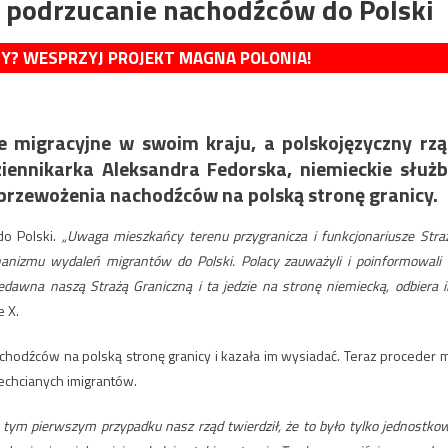
 podrzucanie nachodźców do Polski
MY? WESPRZYJ PROJEKT MAGNA POLONIA!
e migracyjne w swoim kraju, a polskojęzyczny rz
iennikarka Aleksandra Fedorska, niemieckie służ
 przewożenia nachodźców na polską stronę granicy.
o Polski.
„Uwaga mieszkańcy terenu przygranicza i funkcjonariusze Stra
nizmu wydaleń migrantów do Polski. Polacy zauważyli i poinformowali
edawna naszą Strażą Graniczną i ta jedzie na stronę niemiecką, odbiera 
 X.
chodźców na polską stronę granicy i kazała im wysiadać. Teraz proceder 
iechcianych imigrantów.
o tym pierwszym przypadku nasz rząd twierdził, że to było tylko jednostko