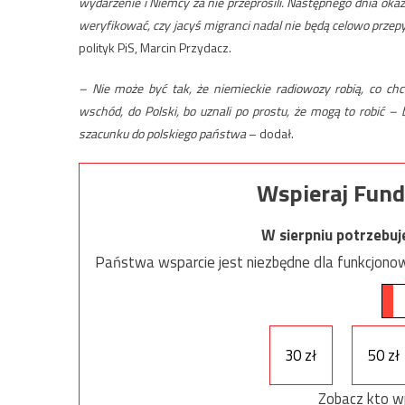
wydarzenie i Niemcy za nie przeprosili. Następnego dnia okaza
weryfikować, czy jacyś migranci nadal nie będą celowo przepy
polityk PiS, Marcin Przydacz.
– Nie może być tak, że niemieckie radiowozy robią, co c
wschód, do Polski, bo uznali po prostu, że mogą to robić – 
szacunku do polskiego państwa
– dodał.
Wspieraj Fund
W sierpniu potrzebu
Państwa wsparcie jest niezbędne dla funkcjonow
30 zł
50 zł
Zobacz kto w