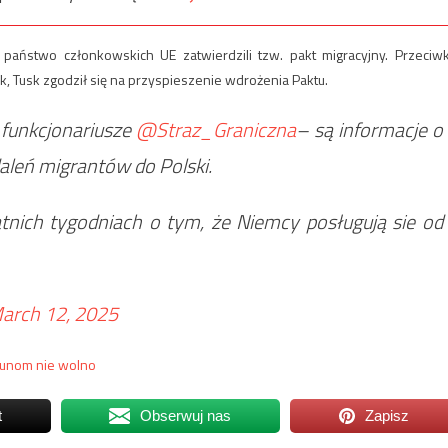
państwo członkowskich UE zatwierdzili tzw. pakt migracyjny. Przeciw
ak, Tusk zgodził się na przyspieszenie wdrożenia Paktu.
 funkcjonariusze
@Straz_Graniczna
– są informacje o
eń migrantów do Polski.
tnich tygodniach o tym, że Niemcy posługują sie od
arch 12, 2025
munom nie wolno
t
Obserwuj nas
Zapisz