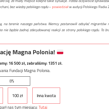
ło się, że miały miejsce kolejne takie sytuacje. Trzeba oczywiście sprawdzać
chani, bez wiedzy polskiego rządu
–
powiedział
w audycji Polskiego Radia 
hcą, na terenie naszego państwa. Niemcy postanowili odsyłać migrantów 
bo nie będzie żadnej zdecydowanej reakcji ze strony polskiego rządu. To br
ację Magna Polonia!
jemy:
16 500
zł, zebraliśmy:
1351
zł.
ania Fundacji Magna Polonia.
8%
100 zł
Inna kwota
parł nas tym miesiącu:
Tutaj