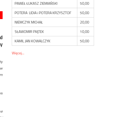
PAWEŁ ŁUKASZ ZIEMIAŃSKI
50,00
POTERA LIDIA i POTERA KRZYSZTOF
50,00
NIEMCZYK MICHAŁ
20,00
SŁAWOMIR PIĄTEK
10,00
ąd
KAMIL JAN KOWALCZYK
50,00
by
Więcej...
ży
 w
im
ma
we