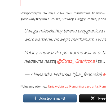
Przypomnijmy: 14 maja 2024 roku ministrowie finansów 
głosowały trzy kraje: Polska, Słowacja i Węgry. Później jedn
Uwaga mieszkańcy terenu przygranicza i
wprowadzeniu nowego mechanizmu wydal
Polacy zauważyli i poinformowali w osta
niedawna naszą
@Straz_Graniczna
i ta…
— Aleksandra Fedorska (@a_fedorska)
M
Polecamy również:
Unia wybierze Rumunii prezydenta. Ru
Udostępnij na FB
Twee