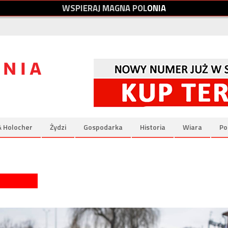
W
S
P
I
E
R
A
J
M
A
G
N
A
P
O
L
O
N
I
A
& Holocher
Żydzi
Gospodarka
Historia
Wiara
Po