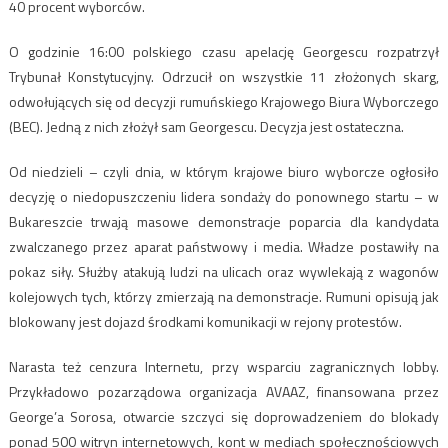
40 procent wyborców.
O godzinie 16:00 polskiego czasu apelację Georgescu rozpatrzył
Trybunał Konstytucyjny. Odrzucił on wszystkie 11 złożonych skarg,
odwołujących się od decyzji rumuńskiego Krajowego Biura Wyborczego
(BEC). Jedną z nich złożył sam Georgescu. Decyzja jest ostateczna.
Od niedzieli – czyli dnia, w którym krajowe biuro wyborcze ogłosiło
decyzję o niedopuszczeniu lidera sondaży do ponownego startu – w
Bukareszcie trwają masowe demonstracje poparcia dla kandydata
zwalczanego przez aparat państwowy i media. Władze postawiły na
pokaz siły. Służby atakują ludzi na ulicach oraz wywlekają z wagonów
kolejowych tych, którzy zmierzają na demonstracje. Rumuni opisują jak
blokowany jest dojazd środkami komunikacji w rejony protestów.
Narasta też cenzura Internetu, przy wsparciu zagranicznych lobby.
Przykładowo pozarządowa organizacja AVAAZ, finansowana przez
George’a Sorosa, otwarcie szczyci się doprowadzeniem do blokady
ponad 500 witryn internetowych, kont w mediach społecznościowych