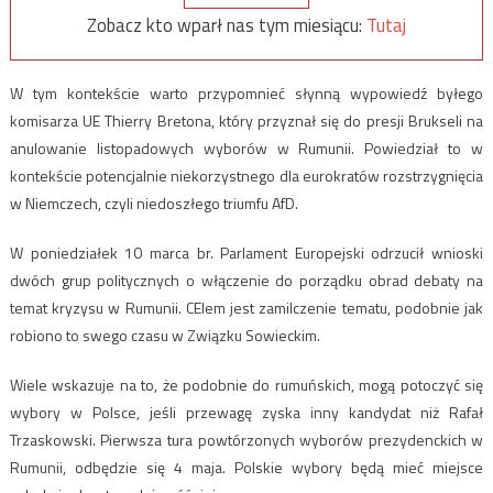
Zobacz kto wparł nas tym miesiącu:
Tutaj
W tym kontekście warto przypomnieć słynną wypowiedź byłego
komisarza UE Thierry Bretona, który przyznał się do presji Brukseli na
anulowanie listopadowych wyborów w Rumunii. Powiedział to w
kontekście potencjalnie niekorzystnego dla eurokratów rozstrzygnięcia
w Niemczech, czyli niedoszłego triumfu AfD.
W poniedziałek 10 marca br. Parlament Europejski odrzucił wnioski
dwóch grup politycznych o włączenie do porządku obrad debaty na
temat kryzysu w Rumunii. CElem jest zamilczenie tematu, podobnie jak
robiono to swego czasu w Związku Sowieckim.
Wiele wskazuje na to, że podobnie do rumuńskich, mogą potoczyć się
wybory w Polsce, jeśli przewagę zyska inny kandydat niż Rafał
Trzaskowski. Pierwsza tura powtórzonych wyborów prezydenckich w
Rumunii, odbędzie się 4 maja. Polskie wybory będą mieć miejsce