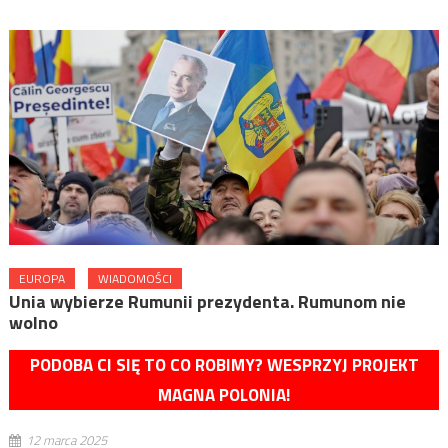
EUROPA
WIADOMOŚCI
Unia wybierze Rumunii prezydenta. Rumunom nie
wolno
PODOBA CI SIĘ TO CO ROBIMY? WESPRZYJ PROJEKT
MAGNA POLONIA!
12 marca 2025