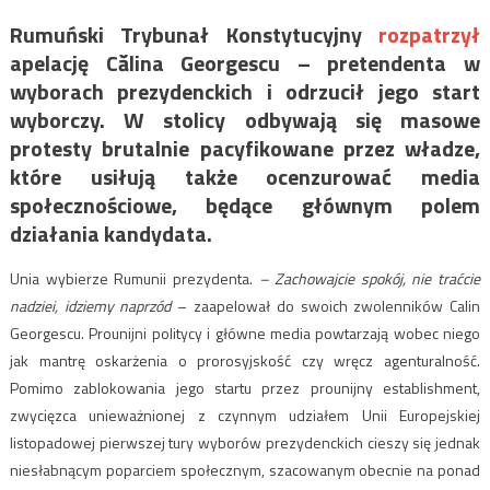
Rumuński Trybunał Konstytucyjny
rozpatrzył
apelację Călina Georgescu – pretendenta w
wyborach prezydenckich i odrzucił jego start
wyborczy. W stolicy odbywają się masowe
protesty brutalnie pacyfikowane przez władze,
które usiłują także ocenzurować media
społecznościowe, będące głównym polem
działania kandydata.
Unia wybierze Rumunii prezydenta.
– Zachowajcie spokój, nie traćcie
nadziei, idziemy naprzód
– zaapelował do swoich zwolenników Calin
Georgescu. Prounijni politycy i główne media powtarzają wobec niego
jak mantrę oskarżenia o prorosyjskość czy wręcz agenturalność.
Pomimo zablokowania jego startu przez prounijny establishment,
zwycięzca unieważnionej z czynnym udziałem Unii Europejskiej
listopadowej pierwszej tury wyborów prezydenckich cieszy się jednak
niesłabnącym poparciem społecznym, szacowanym obecnie na ponad