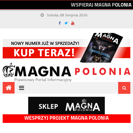
W
S
P
I
E
R
A
J
M
A
G
N
A
P
O
L
O
N
I
A
Sobota, 08 Sierpnia 2026
WESPRZYJ PROJEKT MAGNA POLONIA