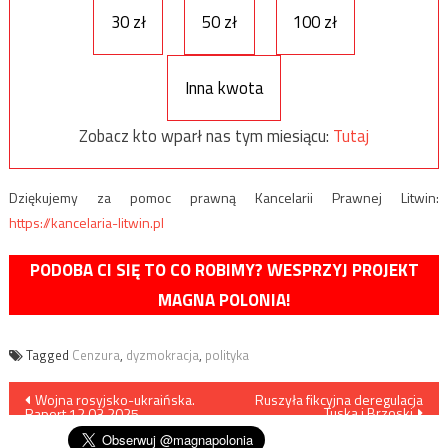
30 zł
50 zł
100 zł
Inna kwota
Zobacz kto wparł nas tym miesiącu:
Tutaj
Dziękujemy za pomoc prawną Kancelarii Prawnej Litwin:
https://kancelaria-litwin.pl
PODOBA CI SIĘ TO CO ROBIMY? WESPRZYJ PROJEKT
MAGNA POLONIA!
Tagged
Cenzura
,
dyzmokracja
,
polityka
Nawigacja
Wojna rosyjsko-ukraińska.
Ruszyła fikcyjna deregulacja
Tuska i Brzoski
Raport 12.03.2025
wpisu