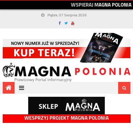
W
S
P
I
E
R
A
J
M
A
G
N
A
P
O
L
O
N
I
A
Piątek, 07 Sierpnia 2026
WESPRZYJ PROJEKT MAGNA POLONIA