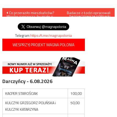
Nawigacja
Co przeraziło mieszkańców?
Badacze z Łodzi opracowali
bezpieczniejsze półmaski
Wojsko zaprzecza, by miało z
ochronne
wpisu
tym coś wspólnego
Telegram
https://t.me/magnapolonia
WESPRZYJ PROJEKT MAGNA POLONIA
Darczyńcy - 6.08.2026
KACPER STAROŚCIAK
100,00
KULCZYK GRZEGORZ POLIŃSKA i
50,00
KULCZYK KATARZYNA