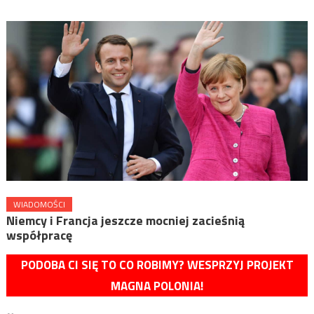
WIADOMOŚCI
Niemcy i Francja jeszcze mocniej zacieśnią
współpracę
PODOBA CI SIĘ TO CO ROBIMY? WESPRZYJ PROJEKT
MAGNA POLONIA!