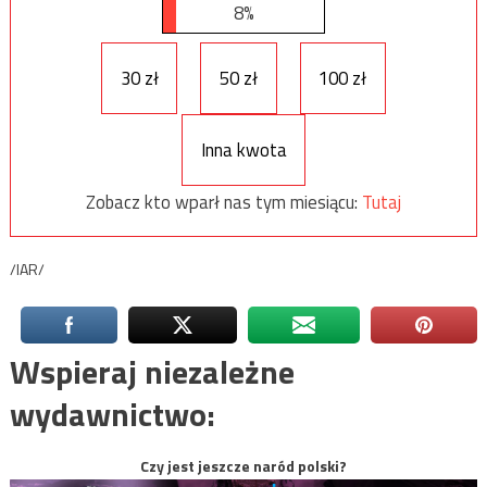
8%
30 zł
50 zł
100 zł
Inna kwota
Zobacz kto wparł nas tym miesiącu:
Tutaj
/IAR/
Wspieraj niezależne
wydawnictwo:
Czy jest jeszcze naród polski?