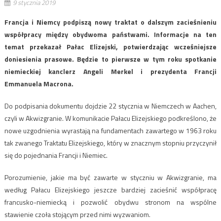
9 stycznia 2019
Francja i Niemcy podpiszą nowy traktat o dalszym zacieśnieniu
współpracy między obydwoma państwami. Informacje na ten
temat przekazał Pałac Elizejski, potwierdzając wcześniejsze
doniesienia prasowe. Będzie to pierwsze w tym roku spotkanie
niemieckiej kanclerz Angeli Merkel i prezydenta Francji
Emmanuela Macrona.
Do podpisania dokumentu dojdzie 22 stycznia w Niemczech w Aachen,
czyli w Akwizgranie. W komunikacie Pałacu Elizejskiego podkreślono, że
nowe uzgodnienia wyrastają na fundamentach zawartego w 1963 roku
tak zwanego Traktatu Elizejskiego, który w znacznym stopniu przyczynił
się do pojednania Francji i Niemiec.
Porozumienie, jakie ma być zawarte w styczniu w Akwizgranie, ma
według Pałacu Elizejskiego jeszcze bardziej zacieśnić współpracę
francusko-niemiecką i pozwolić obydwu stronom na wspólne
stawienie czoła stojącym przed nimi wyzwaniom.