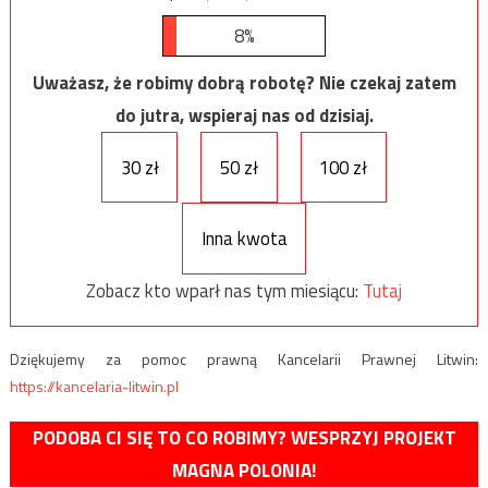
8%
Uważasz, że robimy dobrą robotę? Nie czekaj zatem
do jutra, wspieraj nas od dzisiaj.
30 zł
50 zł
100 zł
Inna kwota
Zobacz kto wparł nas tym miesiącu:
Tutaj
Dziękujemy za pomoc prawną Kancelarii Prawnej Litwin:
https://kancelaria-litwin.pl
PODOBA CI SIĘ TO CO ROBIMY? WESPRZYJ PROJEKT
MAGNA POLONIA!