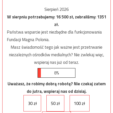
Sierpień 2026
W sierpniu potrzebujemy:
16 500
zł, zebraliśmy:
1351
zł.
Państwa wsparcie jest niezbędne dla funkcjonowania
Fundacji Magna Polonia.
Masz świadomość tego jak ważne jest przetrwanie
niezależnych ośrodków medialnych? Nie zwlekaj więc,
wspieraj nas już od teraz.
8%
Uważasz, że robimy dobrą robotę? Nie czekaj zatem
do jutra, wspieraj nas od dzisiaj.
30 zł
50 zł
100 zł