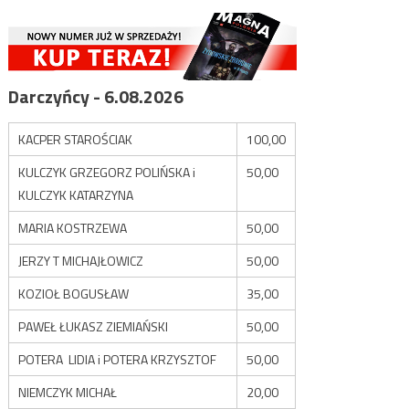
Darczyńcy - 6.08.2026
KACPER STAROŚCIAK
100,00
KULCZYK GRZEGORZ POLIŃSKA i
50,00
KULCZYK KATARZYNA
MARIA KOSTRZEWA
50,00
JERZY T MICHAJŁOWICZ
50,00
KOZIOŁ BOGUSŁAW
35,00
PAWEŁ ŁUKASZ ZIEMIAŃSKI
50,00
POTERA LIDIA i POTERA KRZYSZTOF
50,00
NIEMCZYK MICHAŁ
20,00