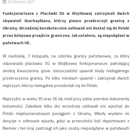
8 listopada 2021
Funkcjonariusze z Placówki SG w Wojtkowej zatrzymali dwóch
obywateli Azerbejdżanu, którzy pieszo przekroczyli granicę z
Ukrainy. Wcześniej bezskutecznie usiłowali oni dostać się do Polski
przez kolejowe przejście graniczne. Jak ustalono, są niepożądani w
państwach UE.
W niedzielę, 7 listopada, na odcinku granicy państwowej, za który
odpowiada placówka SG w Wojtkowej funkcjonariusze patrolujący
okolicę Kwaszeniny (pow. bieszczadzki) ujawnili ślady nielegalnego
przekroczenia granicy. Po kilku minutach ujawnili i zatrzymali dwóch
mężczyzn, którzy nielegalnie przedostali się do Polski.
Mężczyźni, w wieku 35 oraz 36 lat, mieli przy sobie azerskie dokumenty
tożsamości. Zaledwie kilka dni wcześniej usiłowali oni wjechać do
Polski międzynarodowym pociągiem z Ukrainy. Wtedy wydano im
decyzje o odmowie wjazdu, gdyż w przeszłości byli deportowani z
Niemiec i ten kraj zastrzegł ich jako osoby niepożądane w państwach