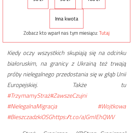
Inna kwota
Zobacz kto wparł nas tym miesiącu:
Tutaj
Kiedy oczy wszystkich skupiają się na odcinku
białoruskim, na granicy z Ukrainą też trwają
próby nielegalnego przedostania się w głąb Unii
Europejskiej. Także tu
#TrzymamyStraż
#ZawszeCzujni
#NielegalnaMigracja
#Wojtkowa
#BieszczadzkiOSG
https://t.co/aJGmIEhQWV