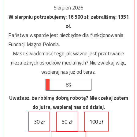
Sierpień 2026
W sierpniu potrzebujemy:
16 500
zł, zebraliśmy:
1351
zł.
Państwa wsparcie jest niezbędne dla funkcjonowania
Fundacji Magna Polonia.
Masz świadomość tego jak ważne jest przetrwanie
niezależnych ośrodków medialnych? Nie zwlekaj więc,
wspieraj nas już od teraz.
8%
Uważasz, że robimy dobrą robotę? Nie czekaj zatem
do jutra, wspieraj nas od dzisiaj.
30 zł
50 zł
100 zł