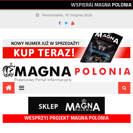
W
S
P
I
E
R
A
J
M
A
G
N
A
P
O
L
O
N
I
A
Poniedziałek, 10 Sierpnia 2026
WESPRZYJ PROJEKT MAGNA POLONIA