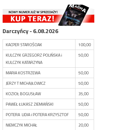
Darczyńcy - 6.08.2026
KACPER STAROŚCIAK
100,00
KULCZYK GRZEGORZ POLIŃSKA i
50,00
KULCZYK KATARZYNA
MARIA KOSTRZEWA
50,00
JERZY T MICHAJŁOWICZ
50,00
KOZIOŁ BOGUSŁAW
35,00
PAWEŁ ŁUKASZ ZIEMIAŃSKI
50,00
POTERA LIDIA i POTERA KRZYSZTOF
50,00
NIEMCZYK MICHAŁ
20,00