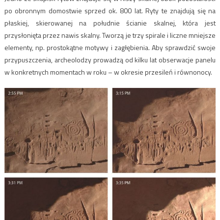
po obronnym domostwie sprzed ok. 800 lat. Ryty te znajdują się na
płaskiej, skierowanej na południe ścianie skalnej, która jest
przysłonięta przez nawis skalny. Tworzą je trzy spirale i liczne mniejsze
elementy, np. prostokątne motywy i zagłębienia. Aby sprawdzić swoje
przypuszczenia, archeolodzy prowadzą od kilku lat obserwacje panelu
w konkretnych momentach w roku – w okresie przesileń i równonocy.