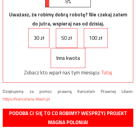
8%
Uważasz, że robimy dobrą robotę? Nie czekaj zatem
do jutra, wspieraj nas od dzisiaj.
30 zł
50 zł
100 zł
Inna kwota
Zobacz kto wparł nas tym miesiącu:
Tutaj
Dziękujemy za pomoc prawną Kancelarii Prawnej Litwin:
https://kancelaria-litwin.pl
PODOBA CI SIĘ TO CO ROBIMY? WESPRZYJ PROJEKT
MAGNA POLONIA!