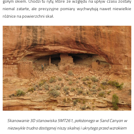
gołym okiem. Chodzi tu ryty, które ze względu na upływ czasu zostały
niemal zatarte, ale precyzyjne pomiary wychwytują nawet niewielkie
różnice na powierzchni skał.
Skanowanie 3D stanowiska 5MT261, położonego w Sand Canyon w
niezwykle trudno dostępnej niszy skalnej i ukrytego przed wzrokiem