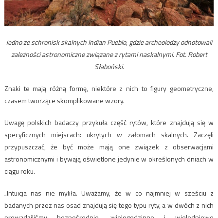
Jedno ze schronisk skalnych Indian Pueblo, gdzie archeolodzy odnotowali
zależności astronomiczne związane z rytami naskalnymi. Fot. Robert
Słaboński.
Znaki te mają różną formę, niektóre z nich to figury geometryczne,
czasem tworzące skomplikowane wzory.
Uwagę polskich badaczy przykuła część rytów, które znajdują się w
specyficznych miejscach: ukrytych w załomach skalnych. Zaczęli
przypuszczać, że być może mają one związek z obserwacjami
astronomicznymi i bywają oświetlone jedynie w określonych dniach w
ciągu roku.
„Intuicja nas nie myliła. Uważamy, że w co najmniej w sześciu z
badanych przez nas osad znajdują się tego typu ryty, a w dwóch z nich
prowadziliśmy bezpośrednie, wielogodzinne i wielodniowe