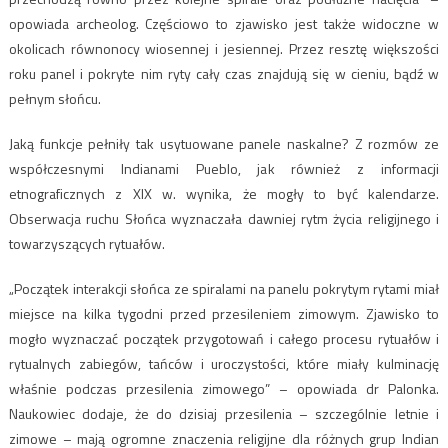
opowiada archeolog. Częściowo to zjawisko jest także widoczne w
okolicach równonocy wiosennej i jesiennej. Przez resztę większości
roku panel i pokryte nim ryty cały czas znajdują się w cieniu, bądź w
pełnym słońcu.
Jaką funkcje pełniły tak usytuowane panele naskalne? Z rozmów ze
współczesnymi Indianami Pueblo, jak również z informacji
etnograficznych z XIX w. wynika, że mogły to być kalendarze.
Obserwacja ruchu Słońca wyznaczała dawniej rytm życia religijnego i
towarzyszących rytuałów.
„Początek interakcji słońca ze spiralami na panelu pokrytym rytami miał
miejsce na kilka tygodni przed przesileniem zimowym. Zjawisko to
mogło wyznaczać początek przygotowań i całego procesu rytuałów i
rytualnych zabiegów, tańców i uroczystości, które miały kulminację
właśnie podczas przesilenia zimowego” – opowiada dr Palonka.
Naukowiec dodaje, że do dzisiaj przesilenia – szczególnie letnie i
zimowe – mają ogromne znaczenia religijne dla różnych grup Indian