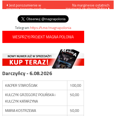
Nawigacja
Jest porozumienie w
Na marginesie ostatnich
insynuacji ze strony Putina
sprawie nowego rządu w
wpisu
Austrii
Telegram
https://t.me/magnapolonia
WESPRZYJ PROJEKT MAGNA POLONIA
Darczyńcy - 6.08.2026
KACPER STAROŚCIAK
100,00
KULCZYK GRZEGORZ POLIŃSKA i
50,00
KULCZYK KATARZYNA
MARIA KOSTRZEWA
50,00