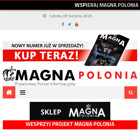
W
S
P
I
E
R
A
J
M
A
G
N
A
P
O
L
O
N
I
A
Sobota, 08 Sierpnia 2026
WESPRZYJ PROJEKT MAGNA POLONIA