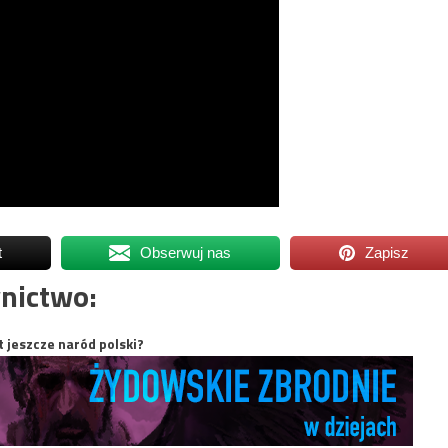
t
Obserwuj nas
Zapisz
nictwo:
t jeszcze naród polski?