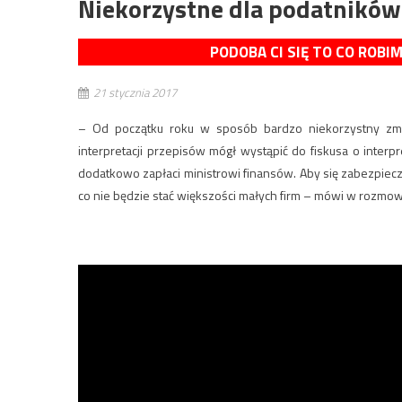
Niekorzystne dla podatników
PODOBA CI SIĘ TO CO ROBI
21 stycznia 2017
– Od początku roku w sposób bardzo niekorzystny zmie
interpretacji przepisów mógł wystąpić do fiskusa o interpre
dodatkowo zapłaci ministrowi finansów. Aby się zabezpieczyć
co nie będzie stać większości małych firm – mówi w rozmow