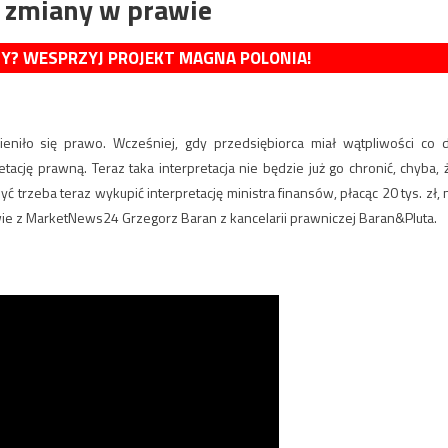
 zmiany w prawie
MY? WESPRZYJ PROJEKT MAGNA POLONIA!
niło się prawo. Wcześniej, gdy przedsiębiorca miał wątpliwości co 
tację prawną. Teraz taka interpretacja nie będzie już go chronić, chyba, 
 trzeba teraz wykupić interpretację ministra finansów, płacąc 20 tys. zł, 
ie z MarketNews24 Grzegorz Baran z kancelarii prawniczej Baran&Pluta.