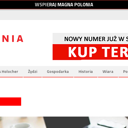
W
S
P
I
E
R
A
J
M
A
G
N
A
P
O
L
O
N
I
A
& Holocher
Żydzi
Gospodarka
Historia
Wiara
Po