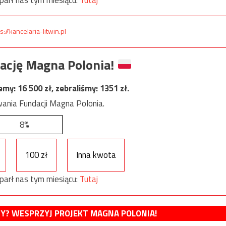
s://kancelaria-litwin.pl
ację Magna Polonia!
jemy:
16 500
zł, zebraliśmy:
1351
zł.
ania Fundacji Magna Polonia.
8%
100 zł
Inna kwota
parł nas tym miesiącu:
Tutaj
MY? WESPRZYJ PROJEKT MAGNA POLONIA!