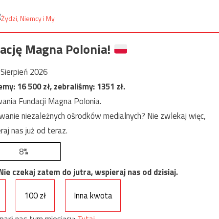
ację Magna Polonia!
Sierpień 2026
jemy:
16 500
zł, zebraliśmy:
1351
zł.
ania Fundacji Magna Polonia.
anie niezależnych ośrodków medialnych? Nie zwlekaj więc,
raj nas już od teraz.
8%
e czekaj zatem do jutra, wspieraj nas od dzisiaj.
100 zł
Inna kwota
parł nas tym miesiącu:
Tutaj