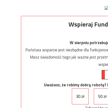
Wspieraj Fund
W sierpniu potrzebu
Państwa wsparcie jest niezbędne dla funkcjonow
Masz świadomość tego jak ważne jest przetrw
wspie
Uważasz, że robimy dobrą robotę? Ni
30 zł
50 zł
Zobacz kto w