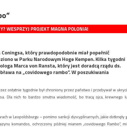
bo”
MY? WESPRZYJ PROJEKT MAGNA POLONIA!
a Coningsa, który prawdopodobnie miał popełnić
eziono w Parku Narodowym Hoge Kempen. Kilka tygodni
ologa Marca von Ransta, który jest doradcą rządu ds.
obława na „covidowego rambo”. W poszukiwania
zez ostatnie tygodnie był chroniony przez państwo i przebywał w ukryci
gsa. Dla nich to bardzo smutna wiadomość, bo tracą ojca, krewnego l
rach w Leopoldsburgu – pomimo sankcji dyscyplinarnych, jakie dotknęły 
agazynu komandos, ochrzczony później mianem „covidowego Rambo”, mi