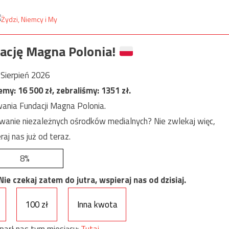
ację Magna Polonia!
Sierpień 2026
jemy:
16 500
zł, zebraliśmy:
1351
zł.
ania Fundacji Magna Polonia.
anie niezależnych ośrodków medialnych? Nie zwlekaj więc,
raj nas już od teraz.
8%
e czekaj zatem do jutra, wspieraj nas od dzisiaj.
100 zł
Inna kwota
parł nas tym miesiącu:
Tutaj