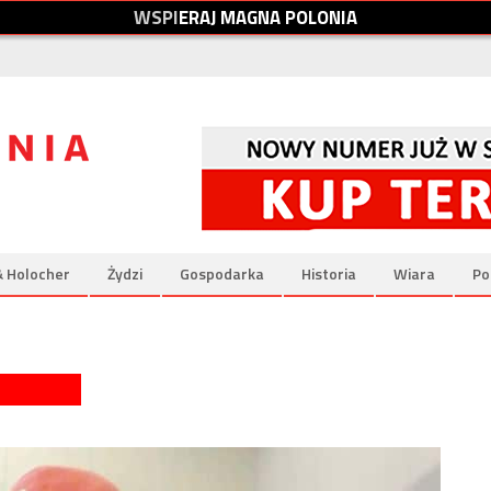
W
S
P
I
E
R
A
J
M
A
G
N
A
P
O
L
O
N
I
A
& Holocher
Żydzi
Gospodarka
Historia
Wiara
Po