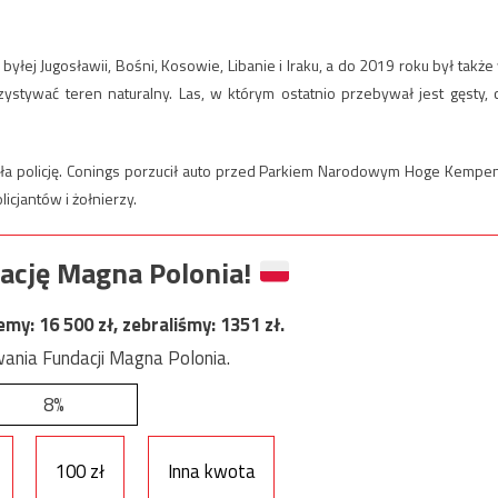
ej Jugosławii, Bośni, Kosowie, Libanie i Iraku, a do 2019 roku był także
zystywać teren naturalny. Las, w którym ostatnio przebywał jest gęsty, 
ła policję. Conings porzucił auto przed Parkiem Narodowym Hoge Kempen
icjantów i żołnierzy.
ację Magna Polonia!
jemy:
16 500
zł, zebraliśmy:
1351
zł.
ania Fundacji Magna Polonia.
8%
100 zł
Inna kwota