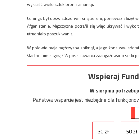
wykraść wiele sztuk broni i amunicji.
Conings był doświadczonym snajperem, ponieważ służył w był
Afganistanie. Mężczyzna potrafił się więc ukrywać i wykor
utrudniało poszukiwania.
W połowie maja mężczyzna zniknął, a jego żona zawiadomi
ślad po nim zaginął. W poszukiwania zaangażowano setki pol
Wspieraj Fund
W sierpniu potrzebu
Państwa wsparcie jest niezbędne dla funkcjonow
30 zł
50 zł