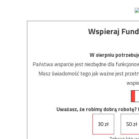
Wspieraj Fund
W sierpniu potrzebu
Państwa wsparcie jest niezbędne dla funkcjonow
Masz świadomość tego jak ważne jest przetrw
wspie
Uważasz, że robimy dobrą robotę? Ni
30 zł
50 zł
Zobacz kto w