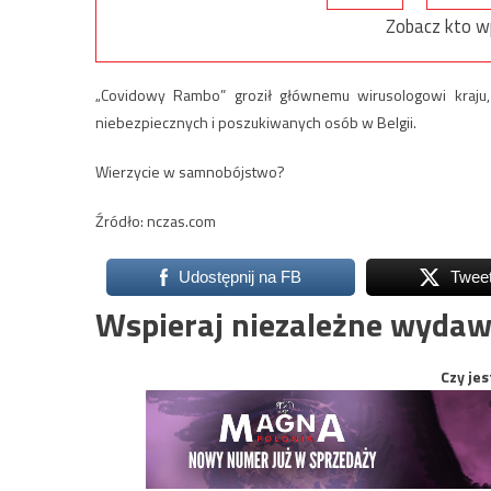
Zobacz kto w
„Covidowy Rambo” groził głównemu wirusologowi kraju, a
niebezpiecznych i poszukiwanych osób w Belgii.
Wierzycie w samnobójstwo?
Źródło: nczas.com
Udostępnij na FB
Twee
Wspieraj niezależne wydaw
Czy jes