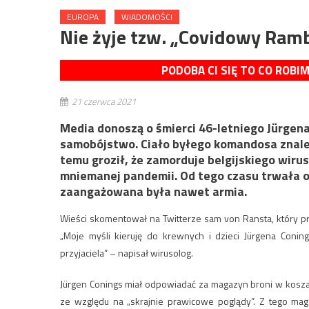
EUROPA
WIADOMOŚCI
Nie żyje tzw. „Covidowy Ram
PODOBA CI SIĘ TO CO ROBI
21 czerwca 2021
Media donoszą o śmierci 46-letniego Jürgen
samobójstwo. Ciało byłego komandosa znal
temu groził, że zamorduje belgijskiego wirus
mniemanej pandemii. Od tego czasu trwała 
zaangażowana była nawet armia.
Wieści skomentował na Twitterze sam von Ransta, który pr
„Moje myśli kieruję do krewnych i dzieci Jürgena Conin
przyjaciela” – napisał wirusolog.
Jürgen Conings miał odpowiadać za magazyn broni w kosza
ze względu na „skrajnie prawicowe poglądy”. Z tego m