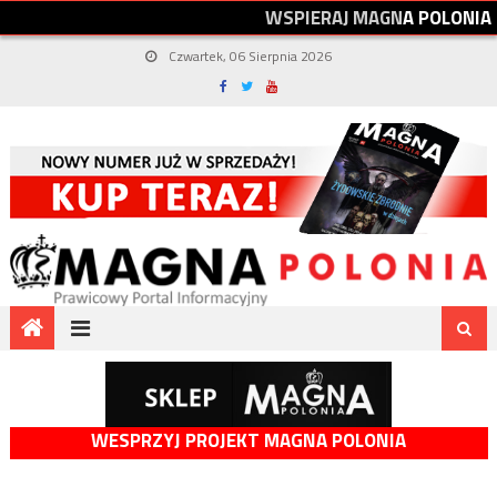
W
S
P
I
E
R
A
J
M
A
G
N
A
P
O
L
O
N
I
A
Czwartek, 06 Sierpnia 2026
WESPRZYJ PROJEKT MAGNA POLONIA