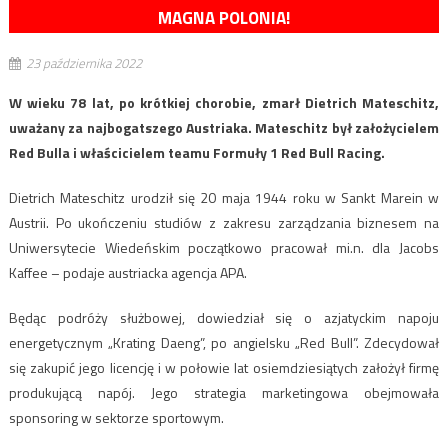
MAGNA POLONIA!
23 października 2022
W wieku 78 lat, po krótkiej chorobie, zmarł Dietrich Mateschitz,
uważany za najbogatszego Austriaka. Mateschitz był założycielem
Red Bulla i właścicielem teamu Formuły 1 Red Bull Racing.
Dietrich Mateschitz urodził się 20 maja 1944 roku w Sankt Marein w
Austrii. Po ukończeniu studiów z zakresu zarządzania biznesem na
Uniwersytecie Wiedeńskim początkowo pracował mi.n. dla Jacobs
Kaffee – podaje austriacka agencja APA.
Będąc podróży służbowej, dowiedział się o azjatyckim napoju
energetycznym „Krating Daeng”, po angielsku „Red Bull”. Zdecydował
się zakupić jego licencję i w połowie lat osiemdziesiątych założył firmę
produkującą napój. Jego strategia marketingowa obejmowała
sponsoring w sektorze sportowym.