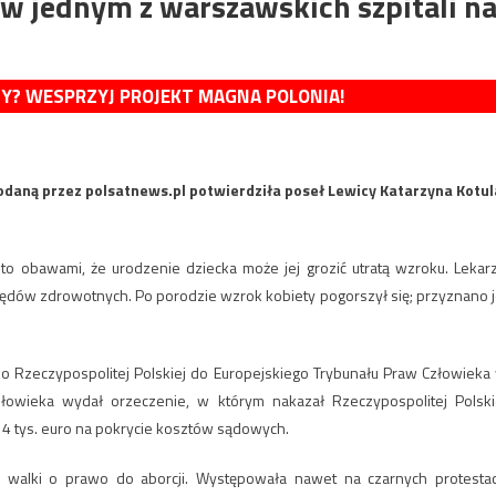
a w jednym z warszawskich szpitali n
MY? WESPRZYJ PROJEKT MAGNA POLONIA!
podaną przez polsatnews.pl potwierdziła poseł Lewicy Katarzyna Kotul
c to obawami, że urodzenie dziecka może jej grozić utratą wzroku. Lekar
lędów zdrowotnych. Po porodzie wzrok kobiety pogorszył się; przyznano j
wko Rzeczypospolitej Polskiej do Europejskiego Trybunału Praw Człowieka
łowieka wydał orzeczenie, w którym nakazał Rzeczypospolitej Polski
 14 tys. euro na pokrycie kosztów sądowych.
em” walki o prawo do aborcji. Występowała nawet na czarnych protesta