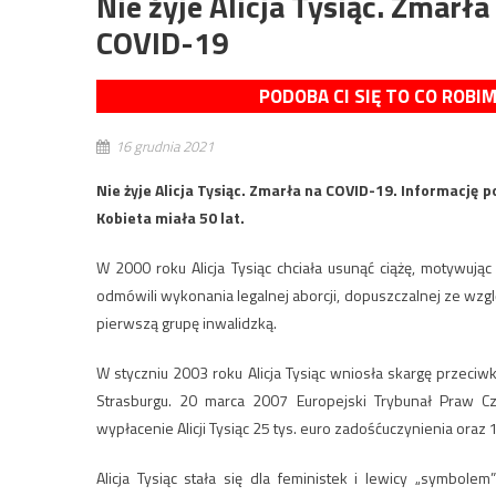
Nie żyje Alicja Tysiąc. Zmarł
COVID-19
PODOBA CI SIĘ TO CO ROBI
16 grudnia 2021
Nie żyje Alicja Tysiąc. Zmarła na COVID-19. Informację 
Kobieta miała 50 lat.
W 2000 roku Alicja Tysiąc chciała usunąć ciążę, motywują
odmówili wykonania legalnej aborcji, dopuszczalnej ze wzg
pierwszą grupę inwalidzką.
W styczniu 2003 roku Alicja Tysiąc wniosła skargę przeci
Strasburgu. 20 marca 2007 Europejski Trybunał Praw Cz
wypłacenie Alicji Tysiąc 25 tys. euro zadośćuczynienia oraz
Alicja Tysiąc stała się dla feministek i lewicy „symbol