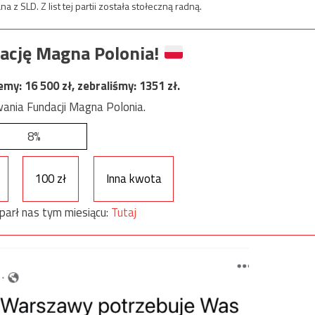
 SLD. Z list tej partii została stołeczną radną.
ację Magna Polonia!
jemy:
16 500
zł, zebraliśmy:
1351
zł.
ania Fundacji Magna Polonia.
8%
100 zł
Inna kwota
parł nas tym miesiącu:
Tutaj