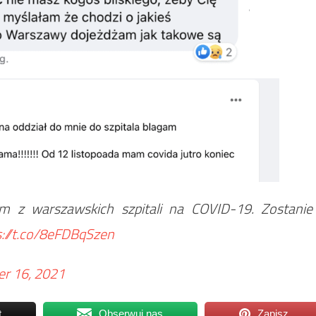
ym z warszawskich szpitali na COVID-19. Zostanie
s://t.co/8eFDBqSzen
r 16, 2021
t
Obserwuj nas
Zapisz