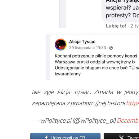
Nie żyje Alicja Tysiąc. Zmarła w jedn
zapamiętana z proaborcyjnej historii
http
— wPolityce.pl (@wPolityce_pl)
Decembe
Udostępnij na FB
Twee