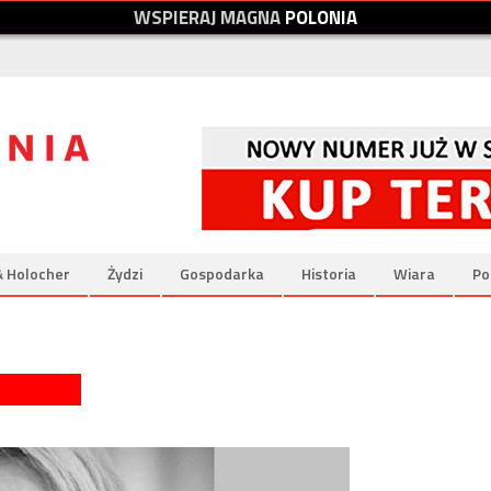
W
S
P
I
E
R
A
J
M
A
G
N
A
P
O
L
O
N
I
A
& Holocher
Żydzi
Gospodarka
Historia
Wiara
Po