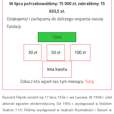
W lipcu potrzebowaliśmy:
15 000
zł, zebraliśmy:
15
633,5
zł.
Dziękujemy! i zachęcamy do dalszego wsparcia naszej
fundacji.
104%
30 zł
50 zł
100 zł
Inna kwota
Zobacz kto wparł nas tym miesiącu:
Tutaj
Ryszard Filipski urodził się 17 lipca 1934 r. we Lwowie. W 1958 r. zdał
aktorski egzamin eksternistyczny. Od 1954 r. występował w łódzkim
Teatrze 7.15. Później występował w teatrach Rozmaitości i Starym w