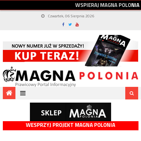
W
S
P
I
E
R
A
J
M
A
G
N
A
P
O
L
O
N
I
A
Czwartek, 06 Sierpnia 2026
WESPRZYJ PROJEKT MAGNA POLONIA