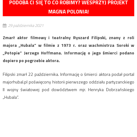
PODOBA CI SIĘ TO CO ROBIMY? WESPRZYJ PROJEKT
MAGNA POLONIA!
29 października 2021
Zmarł aktor filmowy i teatralny Ryszard Filipski, znany z roli
majora „Hubala” w filmie z 1973 r. oraz wachmistrza Soroki w
„Potopie” Jerzego Hoffmana. Informację o jego śmierci podano
dopiero po pogrzebie aktora.
Filipski zmarł 22 października. Informację o śmierci aktora podał portal
majorhubal.pl poświęcony historii pierwszego oddziału partyzanckiego
II wojny światowej pod dowództwem mjr. Henryka Dobrzańskiego
„Hubala”.