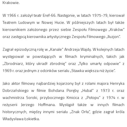
Krakowie.
W 1966 r. założył teatr Eref-66. Następnie, w latach 1975-79, kierował
Teatrem Ludowym w Nowej Hucie. W późniejszych latach był także
kierownikiem założonego przez siebie Zespołu Filmowego „Kraków”
oraz zastępcą kierownika artystycznego Zespołu Filmowego „Iluzjon”.
Zagrał epizodyczną rolę w „Kanale” Andrzeja Wajdy. W kolejnych latach
występował w powstających w filmach kryminalnych, takich jak
„Zbrodniarz, który ukradł zbrodnię” oraz „Tylko umarły odpowie” z
1969 r. oraz jednym z odcinków serialu „Stawka większa niż życie”.
Jako aktor filmowy najbardziej kojarzony był z rolami majora Henryka
Dobrzańskiego w filmie Bohdana Poręby „Hubal” z 1973 r. oraz
wachmistrza Soroki, przybocznego Kmicica z „Potopu” z 1974 r. w
reżyserii Jerzego Hoffmana. Wystąpił także w innych filmach
historycznych, między innymi serialu „Znak Orła”, gdzie zagrał króla
Władysława Łokietka.