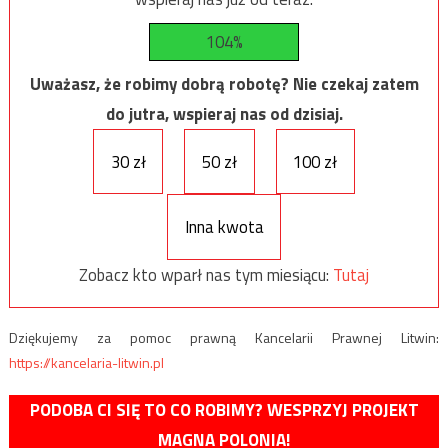
104%
Uważasz, że robimy dobrą robotę? Nie czekaj zatem
do jutra, wspieraj nas od dzisiaj.
30 zł
50 zł
100 zł
Inna kwota
Zobacz kto wparł nas tym miesiącu:
Tutaj
Dziękujemy za pomoc prawną Kancelarii Prawnej Litwin:
https://kancelaria-litwin.pl
PODOBA CI SIĘ TO CO ROBIMY? WESPRZYJ PROJEKT
MAGNA POLONIA!